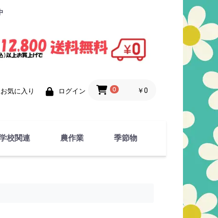
中
0
￥0
お気に入り
ログイン
学校関連
農作業
季節物
衣類
文具
運動用具
金属製品
竹・藁 製品
衣類品
春物
夏物
秋物
冬物