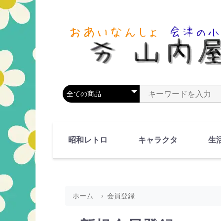
商品カテゴリを選択
商品名やキーワードを
昭和レトロ
キャラクタ
生
90's(平成2-11年)
80's(昭和55-64年)
70's(昭和45-54年)
60's(昭和35-44年)
50's(昭和25-34年)
40's(昭和15-24年)
30's(昭和5-14年)
漫画・アニメ
人物・動物
ホーム
会員登録