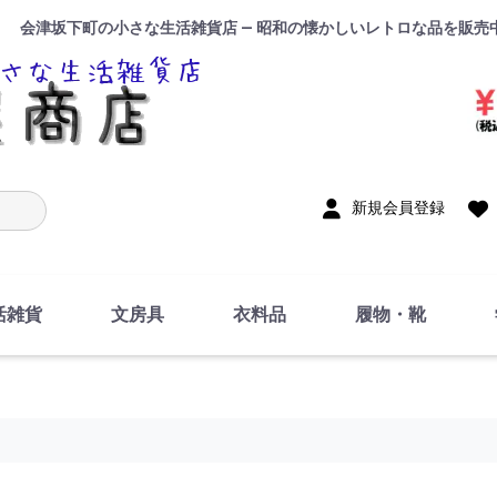
会津坂下町の小さな生活雑貨店 — 昭和の懐かしいレトロな品を販売
入力
新規会員登録
活雑貨
文房具
衣料品
履物・靴
インテリア
DIY・修理・自作
お風呂・トイレ
掃除・洗濯用具
裁縫
調理器具・料理関連
トイレットペーパー・
食器
筆記用具
事務用品
絵画・習字
テープ
玩具・おもちゃ
ノート
洋服
ジャージ・運動着
帽子
下着・手袋・靴下
鞄
アクセサリー・小物
ハンカチ・タオル類
化粧品
寝具
足袋
スリッパ
サンダル
シューズ
ちり紙・ティッシュ