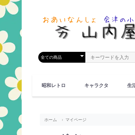
商品カテゴリを選択
商品名やキーワードを
昭和レトロ
キャラクタ
生
90's(平成2-11年)
80's(昭和55-64年)
70's(昭和45-54年)
60's(昭和35-44年)
50's(昭和25-34年)
40's(昭和15-24年)
30's(昭和5-14年)
漫画・アニメ
人物・動物
ホーム
マイページ