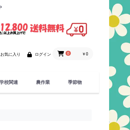
中
0
￥0
お気に入り
ログイン
学校関連
農作業
季節物
衣類
文具
運動用具
金属製品
竹・藁 製品
衣類品
春物
夏物
秋物
冬物