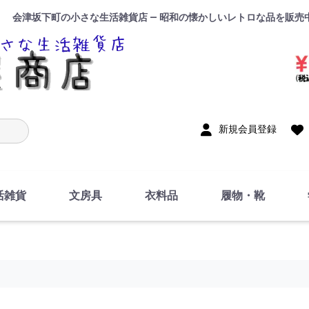
会津坂下町の小さな生活雑貨店 — 昭和の懐かしいレトロな品を販売
入力
新規会員登録
活雑貨
文房具
衣料品
履物・靴
インテリア
DIY・修理・自作
お風呂・トイレ
掃除・洗濯用具
裁縫
調理器具・料理関連
トイレットペーパー・
食器
筆記用具
事務用品
絵画・習字
テープ
玩具・おもちゃ
ノート
洋服
ジャージ・運動着
帽子
下着・手袋・靴下
鞄
アクセサリー・小物
ハンカチ・タオル類
化粧品
寝具
足袋
スリッパ
サンダル
シューズ
ちり紙・ティッシュ