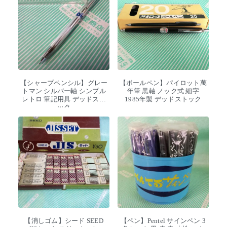
【シャープペンシル】グレー
【ボールペン】パイロット萬
トマン シルバー軸 シンプル
年筆 黒軸 ノック式 細字
レトロ 筆記用具 デッドスト
1985年製 デッドストック
ック
【消しゴム】シード SEED
【ペン】Pentel サインペン 3