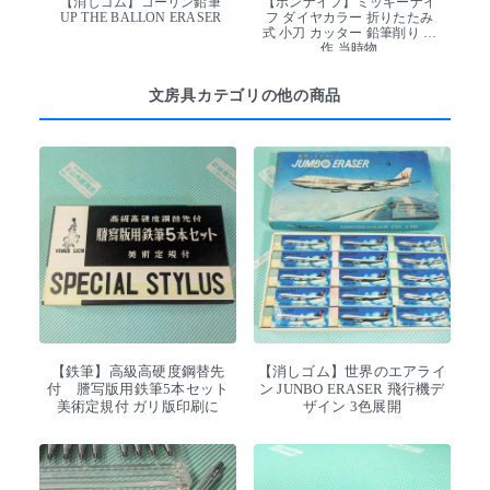
【消しゴム】コーリン鉛筆
【ボンナイフ】ミッキーナイ
UP THE BALLON ERASER
フ ダイヤカラー 折りたたみ
式 小刀 カッター 鉛筆削り 工
作 当時物
文房具カテゴリの他の商品
【鉄筆】高級高硬度鋼替先
【消しゴム】世界のエアライ
付 謄写版用鉄筆5本セット
ン JUNBO ERASER 飛行機デ
美術定規付 ガリ版印刷に
ザイン 3色展開