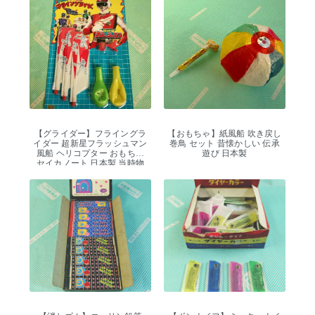
【グライダー】フライングラ
【おもちゃ】紙風船 吹き戻し
イダー 超新星フラッシュマン
巻鳥 セット 昔懐かしい 伝承
風船 ヘリコプター おもちゃ
遊び 日本製
セイカノート 日本製 当時物