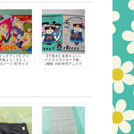
ケッチブック】アイ
【下敷き】来来キョンシ
天使ようこそようこ
ーズ キャラクター下敷き
カノート B5サイズ
2種類 1980年代アニメグ
物 1990年代 アニメ
ッズ
ラクターグッズ 日本
製