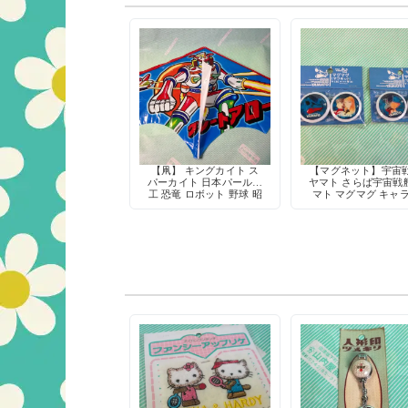
【凧】 キングカイト ス
【マグネット】宇宙
パーカイト 日本パール加
ヤマト さらば宇宙戦
工 恐竜 ロボット 野球 昭
マト マグマグ キャ
和レトロ玩具 当時物 デ
ター 当時物 デッド
ッドストック
ック 2個入り