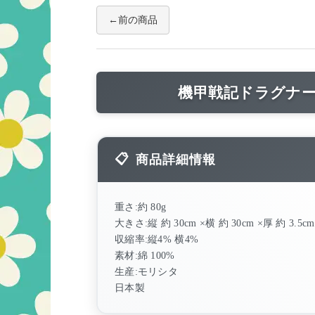
前の商品
機甲戦記ドラグナ
商品詳細情報
重さ:約 80g
大きさ:縦 約 30cm ×横 約 30cm ×厚 約 3.5cm
収縮率:縦4% 横4%
素材:綿 100%
生産:モリシタ
日本製