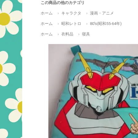
この商品の他のカテゴリ
ホーム
キャラクタ
漫画・アニメ
ホーム
昭和レトロ
80's(昭和55-64年)
ホーム
衣料品
寝具