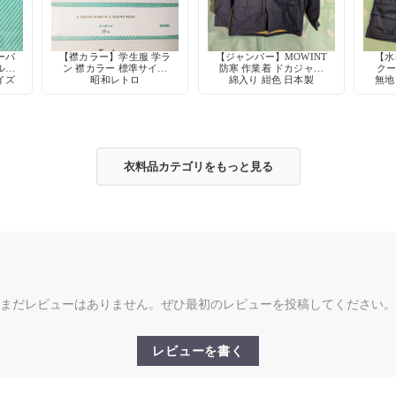
ーパ
【襟カラー】学生服 学ラ
【ジャンパー】MOWINT
【水
ル型
ン 襟カラー 標準サイズ
防寒 作業着 ドカジャン
クー
イズ
昭和レトロ
綿入り 紺色 日本製
無地
スト
衣料品カテゴリをもっと見る
まだレビューはありません。ぜひ最初のレビューを投稿してください。
レビューを書く