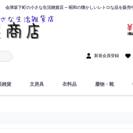
会津坂下町の小さな生活雑貨店 — 昭和の懐かしいレトロな品を販売
入力
新規会員登録
活雑貨
文房具
衣料品
履物・靴
インテリア
DIY・修理・自作
お風呂・トイレ
掃除・洗濯用具
裁縫
調理器具・料理関連
トイレットペーパー・
食器
筆記用具
事務用品
絵画・習字
テープ
玩具・おもちゃ
ノート
洋服
ジャージ・運動着
帽子
下着・手袋・靴下
鞄
アクセサリー・小物
ハンカチ・タオル類
化粧品
寝具
足袋
スリッパ
サンダル
シューズ
ちり紙・ティッシュ