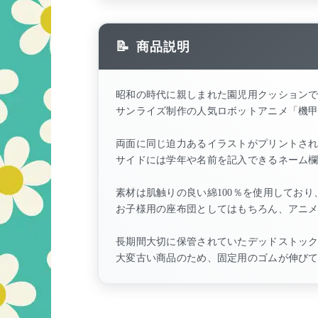
商品説明
昭和の時代に親しまれた園児用クッション
サンライズ制作の人気ロボットアニメ「機
両面に同じ迫力あるイラストがプリントさ
サイドには学年や名前を記入できるネーム
素材は肌触りの良い綿100％を使用してお
お子様用の座布団としてはもちろん、アニ
長期間大切に保管されていたデッドストッ
大変古い商品のため、固定用のゴムが伸び