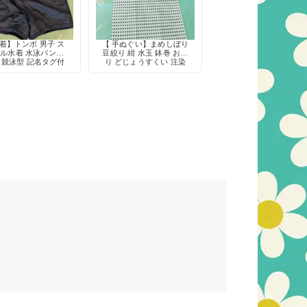
着】トンボ 男子 ス
【 手ぬぐい】まめしぼり
ル水着 水泳パンツ
豆絞り 紺 水玉 鉢巻 お祭
 競泳型 記名タグ付
り どじょうすくい 注染
き 定番
綿100% 日本製