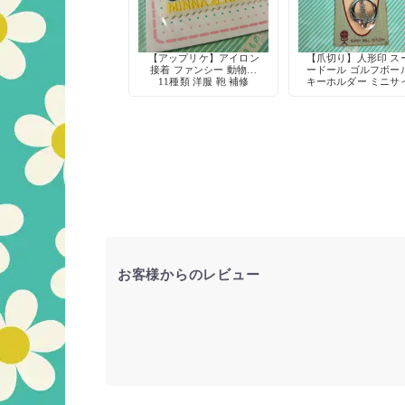
【アップリケ】アイロン
【爪切り】人形印 ス
接着 ファンシー 動物柄
ードール ゴルフボー
11種類 洋服 鞄 補修
キーホルダー ミニサ
爪やすり付き デッド
ック 当時物
お客様からのレビュー