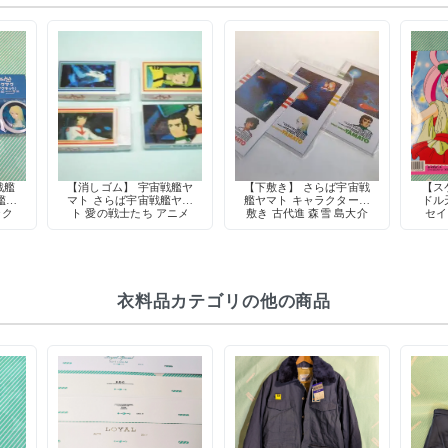
戦艦
【消しゴム】 宇宙戦艦ヤ
【下敷き】 さらば宇宙戦
【ス
艦ヤ
マト さらば宇宙戦艦ヤマ
艦ヤマト キャラクター下
ドル
ラク
ト 愛の戦士たち アニメ
敷き 古代進 森雪 島大介
セイ
スト
キャラクター 4種類 当時
アニメグッズ 当時物 希
当時
物 希少
少
キャ
衣料品カテゴリの他の商品