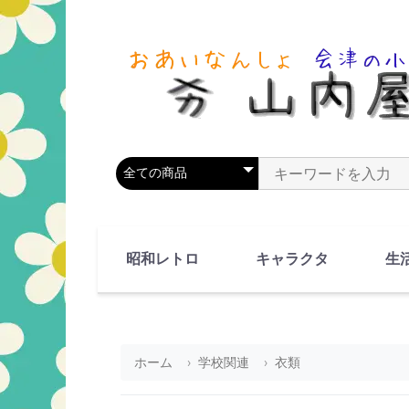
商品カテゴリを選択
商品名やキーワードを
昭和レトロ
キャラクタ
生
90's(平成2-11年)
80's(昭和55-64年)
70's(昭和45-54年)
60's(昭和35-44年)
50's(昭和25-34年)
40's(昭和15-24年)
30's(昭和5-14年)
漫画・アニメ
人物・動物
ホーム
学校関連
衣類