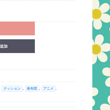
れ
追加
,
,
,
,
クッション
座布団
アニメ