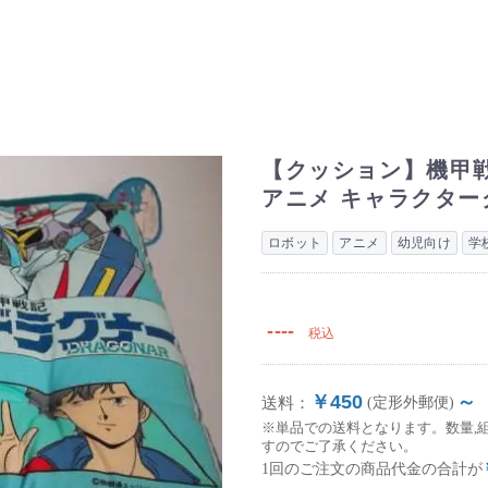
【クッション】機甲戦
アニメ キャラクター
ロボット
アニメ
幼児向け
学
----
税込
￥450
～
送料：
(定形外郵便)
※単品での送料となります。数量,
すのでご了承ください。
1回のご注文の商品代金の合計が