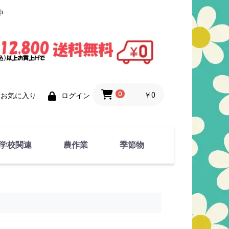
中
0
￥0
お気に入り
ログイン
学校関連
農作業
季節物
衣類
文具
運動用具
金属製品
竹・藁 製品
衣類品
春物
夏物
秋物
冬物