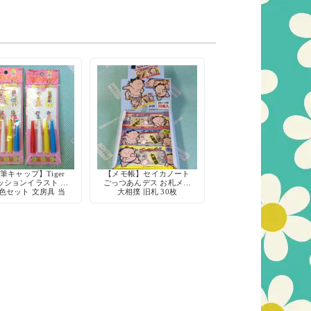
筆キャップ】Tiger
【メモ帳】セイカノート
ッションイラスト 少
ごっつあんデス お札メモ
4色セット 文房具 当
大相撲 旧札 30枚
時物 レトロ