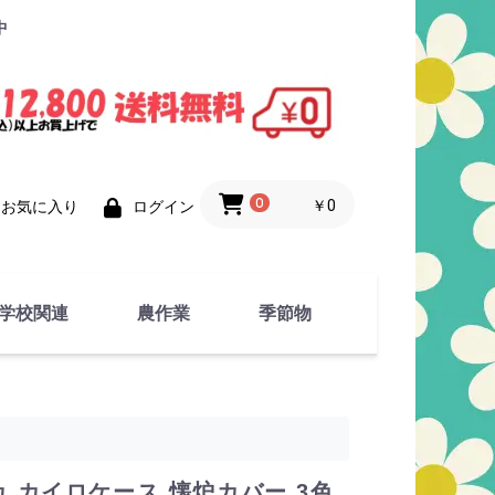
中
0
￥0
お気に入り
ログイン
学校関連
農作業
季節物
衣類
文具
運動用具
金属製品
竹・藁 製品
衣類品
春物
夏物
秋物
冬物
 カイロケース 懐炉カバー 3色