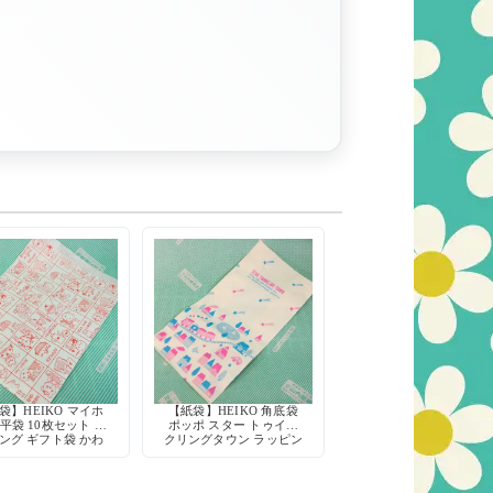
袋】HEIKO マイホ
【紙袋】HEIKO 角底袋
 平袋 10枚セット ラ
ポッポ スター トゥイン
ング ギフト袋 かわ
クリングタウン ラッピン
動物柄 猫 くま うさ
グ ギフトバッグ 10枚セ
ぎ
ット