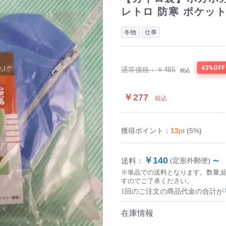
レトロ 防寒 ポケッ
冬物
仕事
43%OFF
通常価格：
￥485
税込
￥277
税込
13
pt
(5%)
獲得ポイント：
￥140
～
送料：
(定形外郵便)
※単品での送料となります。数量,
すのでご了承ください。
1回のご注文の商品代金の合計が
在庫情報