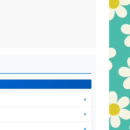
▼
▼
▼