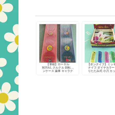
【筆箱】ローヤル
【ボンナイフ】ミッ
ROYAL クルクル 回転ペ
ナイフ ダイヤカラー
ンケース 歯車 キャラク
りたたみ式 小刀 カ
ター
ー 鉛筆削り 工作 当