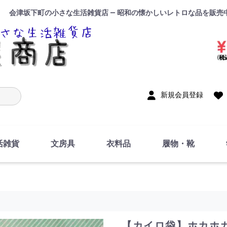
会津坂下町の小さな生活雑貨店 — 昭和の懐かしいレトロな品を販売
入力
新規会員登録
活雑貨
文房具
衣料品
履物・靴
インテリア
DIY・修理・自作
お風呂・トイレ
掃除・洗濯用具
裁縫
調理器具・料理関連
トイレットペーパー・
食器
筆記用具
事務用品
絵画・習字
テープ
玩具・おもちゃ
ノート
洋服
ジャージ・運動着
帽子
下着・手袋・靴下
鞄
アクセサリー・小物
ハンカチ・タオル類
化粧品
寝具
足袋
スリッパ
サンダル
シューズ
ちり紙・ティッシュ
【カイロ袋】ホカホカ