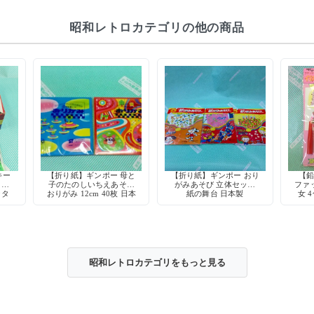
昭和レトロカテゴリの他の商品
キー
【折り紙】ギンポー 母と
【折り紙】ギンポー おり
【鉛
 折
子のたのしいちえあそび
がみあそび 立体セット
ファ
ッタ
おりがみ 12cm 40枚 日本
紙の舞台 日本製
女 
時物
製
昭和レトロカテゴリをもっと見る