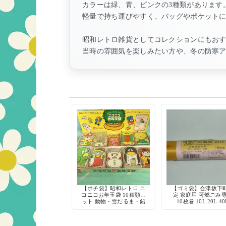
カラーは緑、青、ピンクの3種類があります
軽量で持ち運びやすく、バッグやポケット
昭和レトロ雑貨としてコレクションにもお
当時の雰囲気を楽しみたい方や、冬の防寒
【ポチ袋】昭和レトロ ニ
【ゴミ袋】会津坂下
コニコお年玉袋 10種類セ
定 家庭用 可燃ごみ
ット 動物・雪だるま・鉛
10枚巻 10L 20L 40
筆デザイン