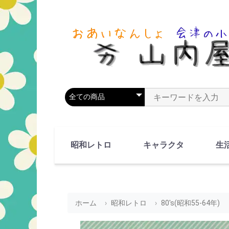
商品カテゴリを選択
商品名やキーワードを
昭和レトロ
キャラクタ
生
90's(平成2-11年)
80's(昭和55-64年)
70's(昭和45-54年)
60's(昭和35-44年)
50's(昭和25-34年)
40's(昭和15-24年)
30's(昭和5-14年)
漫画・アニメ
人物・動物
ホーム
昭和レトロ
80's(昭和55-64年)