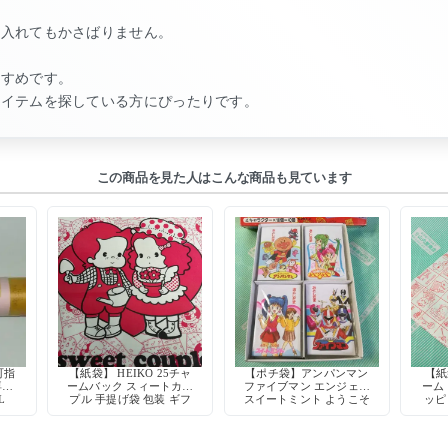
。
に入れてもかさばりません。
すすめです。
アイテムを探している方にぴったりです。
この商品を見た人はこんな商品も見ています
町指
【紙袋】 HEIKO 25チャ
【ポチ袋】アンパンマン
【紙
専用
ームバック スィートカッ
ファイブマン エンジェル
ーム
L
プル 手提げ袋 包装 ギフ
スイートミント ようこそ
ッピ
ト 当時物
ようこ 平成レトロキャラ
いい 
クター