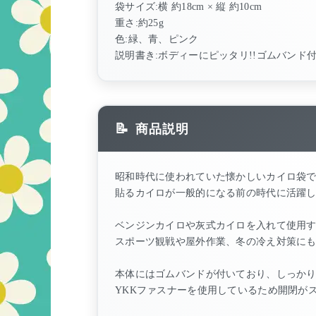
袋サイズ:横 約18cm × 縦 約10cm
重さ:約25g
色:緑、青、ピンク
説明書き:ボディーにピッタリ!!ゴムバンド
商品説明
昭和時代に使われていた懐かしいカイロ袋
貼るカイロが一般的になる前の時代に活躍
ベンジンカイロや灰式カイロを入れて使用
スポーツ観戦や屋外作業、冬の冷え対策に
本体にはゴムバンドが付いており、しっか
YKKファスナーを使用しているため開閉が