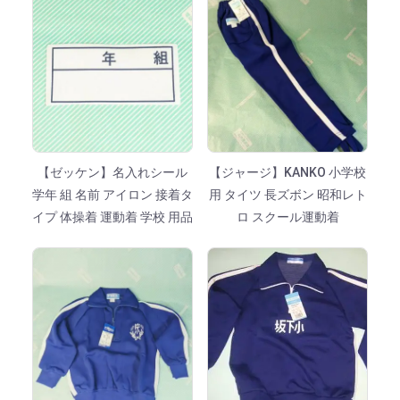
【ゼッケン】名入れシール
【ジャージ】KANKO 小学校
学年 組 名前 アイロン 接着タ
用 タイツ 長ズボン 昭和レト
イプ 体操着 運動着 学校 用品
ロ スクール運動着