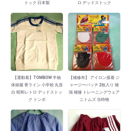
トック 日本製
ロ デッドストック
【運動着】TOMBOW 半袖
【補修布】 アイロン接着 ジ
体操服 青ライン 小学校 丸首
ャージーパッチ 2枚入り 補
白 昭和レトロ デッドストッ
強 補修 トレーニングウェア
ク トンボ
ニトムズ 当時物