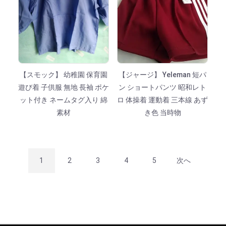
【スモック】 幼稚園 保育園
【ジャージ】 Yeleman 短パ
遊び着 子供服 無地 長袖 ポケ
ン ショートパンツ 昭和レト
ット付き ネームタグ入り 綿
ロ 体操着 運動着 三本線 あず
素材
き色 当時物
1
2
3
4
5
次へ