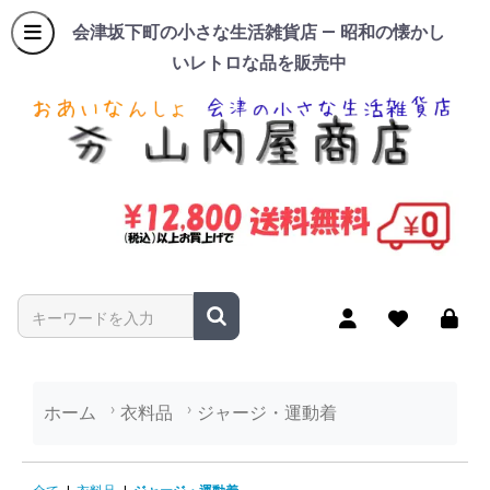
会津坂下町の小さな生活雑貨店 — 昭和の懐かし
いレトロな品を販売中
商品名やキーワードを入力
ホーム
衣料品
ジャージ・運動着
ジャージ・運動着の商品一覧