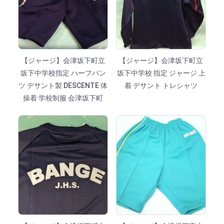
【ジャージ】会津坂下町立
【ジャージ】会津坂下町立
坂下中学校指定 ハーフパン
坂下中学校 指定 ジャージ 上
ツ デサント製 DESCENTE 体
着 デサント トレシャツ
操着 学校制服 会津坂下町