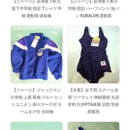
【ジャージ】会津坂下町立
【ジャージ】会津坂下東小
坂下中学校 指定 Tシャツ 半
学校 指定 ハーフパンツ 短パ
袖 運動着 体操服
ン KURALON 運動着
【ジャージ】ジャックマン
【水着】女子用 スクール水
小学校 上着 長袖 ブルー ヒッ
着 ツーウェイ 伸縮素材 丸栄
トユニオン 南小マーク付 ネ
衣料 日本PTA推薦 旧型 学校
ームタグ付 当時物
授業用