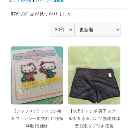
全て
|
衣料品
|
ジャージ・運動着
87件
の商品が見つかりました
表示件数を選択
並び順を選択
【アップリケ】アイロン接
【水着】トンボ 男子 スクー
着 ファンシー 動物柄 11種類
ル水着 水泳パンツ 無地 競泳
洋服 鞄 補修
型 記名タグ付き 定番