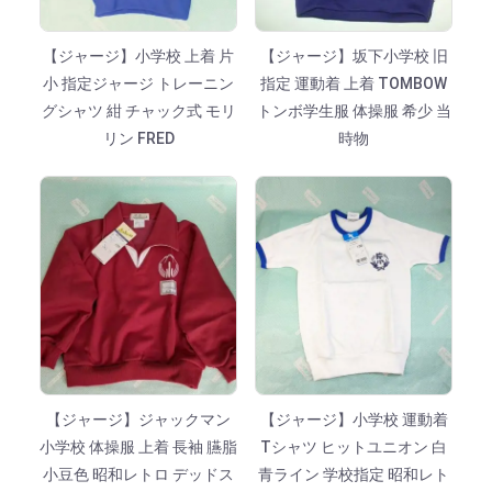
【ジャージ】小学校 上着 片
【ジャージ】坂下小学校 旧
小 指定ジャージ トレーニン
指定 運動着 上着 TOMBOW
グシャツ 紺 チャック式 モリ
トンボ学生服 体操服 希少 当
リン FRED
時物
【ジャージ】ジャックマン
【ジャージ】小学校 運動着
小学校 体操服 上着 長袖 臙脂
Tシャツ ヒットユニオン 白
小豆色 昭和レトロ デッドス
青ライン 学校指定 昭和レト