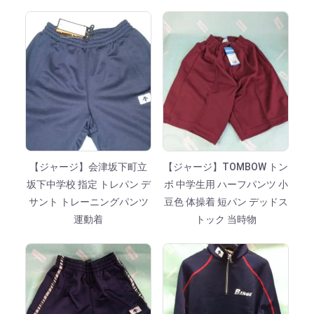
【ジャージ】会津坂下町立
【ジャージ】TOMBOW トン
坂下中学校 指定 トレパン デ
ボ 中学生用 ハーフパンツ 小
サント トレーニングパンツ
豆色 体操着 短パン デッドス
運動着
トック 当時物