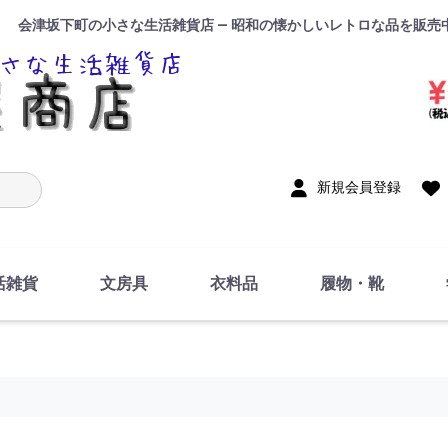
会津坂下町の小さな生活雑貨店 — 昭和の懐かしいレトロな品を販売
入力
新規会員登録
活雑貨
文房具
衣料品
履物・靴
インテリア
DIY・修理・自作
お風呂・トイレ
掃除・洗濯用具
裁縫
調理器具・料理関連
トイレットペーパー・
食器
筆記用具
事務用品
絵画・習字
テープ
玩具・おもちゃ
ノート
洋服
ジャージ・運動着
帽子
下着・手袋・靴下
鞄
アクセサリー・小物
ハンカチ・タオル類
化粧品
寝具
足袋
スリッパ
サンダル
シューズ
ちり紙・ティッシュ