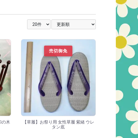
表示件数を選択
並び順を選択
売切御免
和の木
【草履】お祭り用 女性草履 紫緒 ウレ
タン底