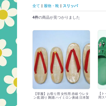
スリッパの商品一
全て
|
履物・靴
|
スリッパ
4件
の商品が見つかりました
【ト
【草履】お祭り用 女性用 赤緒 ウレタ
用ス
ン底 踊り 舞踊 ハイミロン鼻緒 日本製