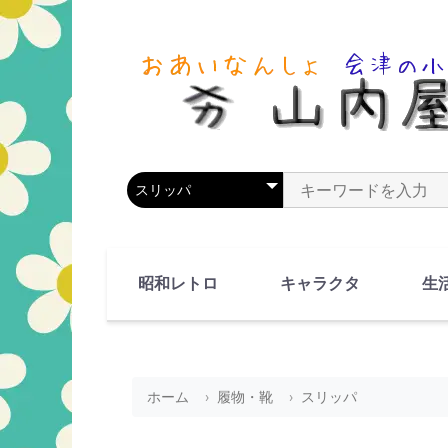
商品カテゴリを選択
商品名やキーワードを
昭和レトロ
キャラクタ
生
90's(平成2-11年)
80's(昭和55-64年)
70's(昭和45-54年)
60's(昭和35-44年)
50's(昭和25-34年)
40's(昭和15-24年)
30's(昭和5-14年)
漫画・アニメ
人物・動物
ホーム
履物・靴
スリッパ