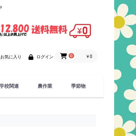
中
0
￥0
お気に入り
ログイン
学校関連
農作業
季節物
衣類
文具
運動用具
金属製品
竹・藁 製品
衣類品
春物
夏物
秋物
冬物