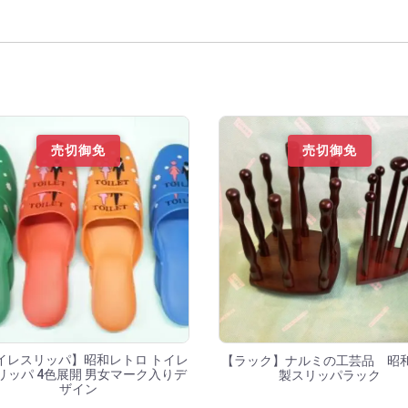
覧
売切御免
売切御免
イレスリッパ】昭和レトロ トイレ
【ラック】ナルミの工芸品 昭
リッパ 4色展開 男女マーク入りデ
製スリッパラック
ザイン