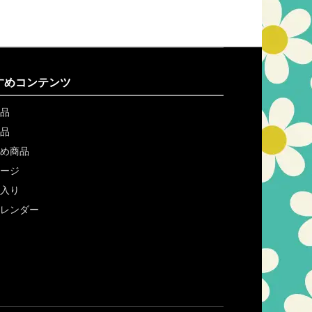
すめコンテンツ
品
品
め商品
ージ
入り
レンダー