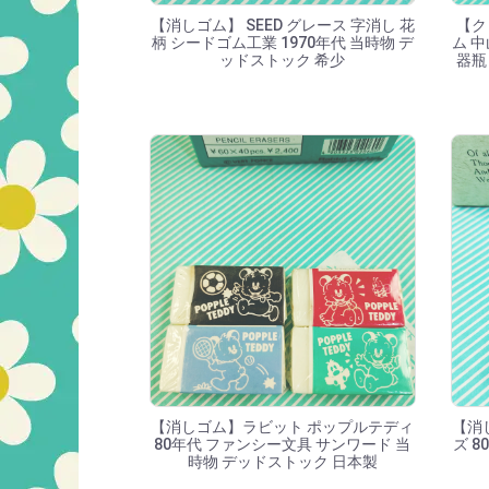
【消しゴム】 SEED グレース 字消し 花
【ク
柄 シードゴム工業 1970年代 当時物 デ
ム 中
ッドストック 希少
器瓶
【消しゴム】ラビット ポップルテディ
【消
80年代 ファンシー文具 サンワード 当
ズ 
時物 デッドストック 日本製