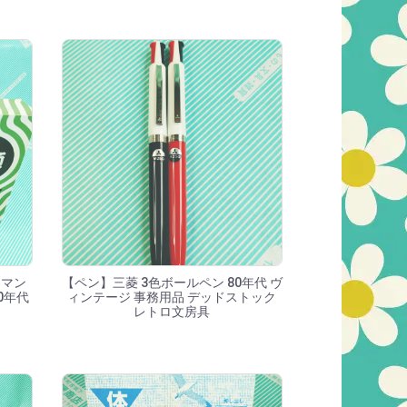
 マン
【ペン】三菱 3色ボールペン 80年代 ヴ
0年代
ィンテージ 事務用品 デッドストック
レトロ文房具