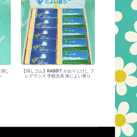
り消し
【消しゴム】RABBIT かおりじけし フ
ン
レグランス 学校文具 体によい香り