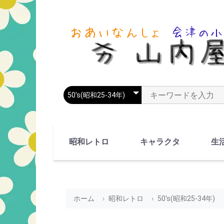
商品カテゴリを選択
商品名やキーワードを
昭和レトロ
キャラクタ
生
90's(平成2-11年)
80's(昭和55-64年)
70's(昭和45-54年)
60's(昭和35-44年)
50's(昭和25-34年)
40's(昭和15-24年)
30's(昭和5-14年)
漫画・アニメ
人物・動物
ホーム
昭和レトロ
50's(昭和25-34年)