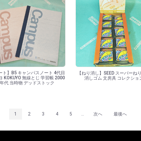
ート】B5 キャンパスノート 4代目
【ねり消し】SEED スーパーね
 KOKUYO 無線とじ 学習帳 2000
消しゴム 文房具 コレクショ
年代 当時物 デッドストック
1
2
3
4
5
...
次へ
最後へ