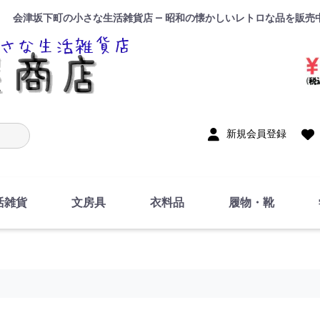
会津坂下町の小さな生活雑貨店 — 昭和の懐かしいレトロな品を販売
入力
新規会員登録
活雑貨
文房具
衣料品
履物・靴
インテリア
DIY・修理・自作
お風呂・トイレ
掃除・洗濯用具
裁縫
調理器具・料理関連
トイレットペーパー・
食器
筆記用具
事務用品
絵画・習字
テープ
玩具・おもちゃ
ノート
洋服
ジャージ・運動着
帽子
下着・手袋・靴下
鞄
アクセサリー・小物
ハンカチ・タオル類
化粧品
寝具
足袋
スリッパ
サンダル
シューズ
ちり紙・ティッシュ