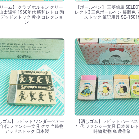
リーム】 クラブ ホルモン クリー
【ボールペン】 三菱鉛筆 SELECT
山太陽堂 1960年代 昭和レトロ 陶
レクト3 三色ボールペン 臙脂色 
 デッドストック 希少 コレクショ
ストック 筆記用具 SE-1501
ン
しゴム】ラビット ワンダーベアー
【消しゴム】ラビット ハーベスト
80年代 ファンシー文具 クマ 当時物
年代 ファンシー文具 日本製 レト
デッドストック 日本製
時物 動物 鳥 農作業