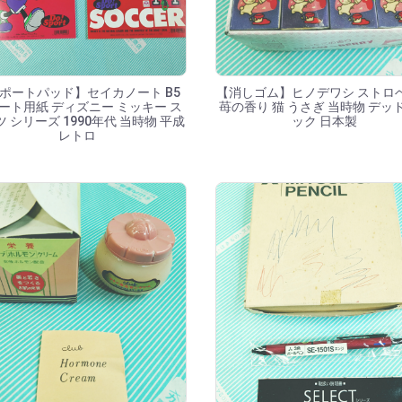
ポートパッド】セイカノート B5
【消しゴム】ヒノデワシ ストロ
ート用紙 ディズニー ミッキー ス
苺の香り 猫 うさぎ 当時物 デッ
 シリーズ 1990年代 当時物 平成
ック 日本製
レトロ