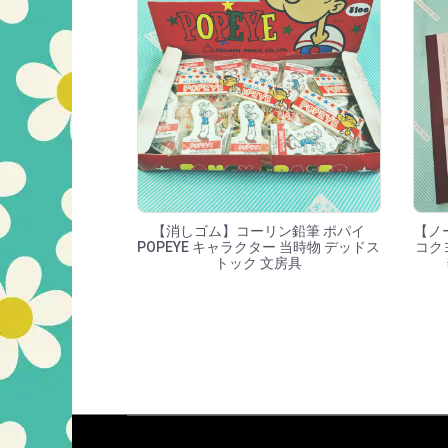
【消しゴム】コーリン鉛筆 ポパイ
【ノ
POPEYE キャラクター 当時物 デッドス
コクヨ
トック 文房具