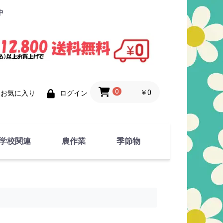
中
0
￥0
お気に入り
ログイン
学校関連
農作業
季節物
衣類
文具
運動用具
金属製品
竹・藁 製品
衣類品
春物
夏物
秋物
冬物