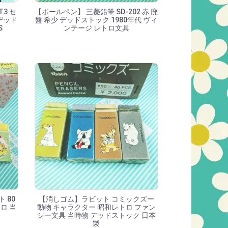
3 セ
【ボールペン】 三菱鉛筆 SD-202 赤 廃
デッド
盤 希少 デッドストック 1980年代 ヴィ
S
ンテージ レトロ文具
 80
【消しゴム】ラビット コミックズー
ロ 当
動物 キャラクター 昭和レトロ ファン
シー文具 当時物 デッドストック 日本
製