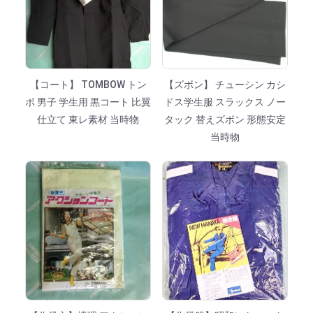
【コート】 TOMBOW トン
【ズボン】 チューシン カシ
ボ 男子 学生用 黒コート 比翼
ドス学生服 スラックス ノー
仕立て 東レ素材 当時物
タック 替えズボン 形態安定
当時物