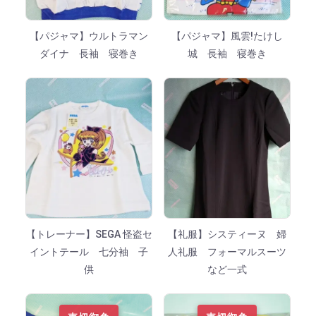
【パジャマ】ウルトラマン
【パジャマ】風雲!たけし
ダイナ 長袖 寝巻き
城 長袖 寝巻き
【トレーナー】SEGA 怪盗セ
【礼服】システィーヌ 婦
イントテール 七分袖 子
人礼服 フォーマルスーツ
供
など一式