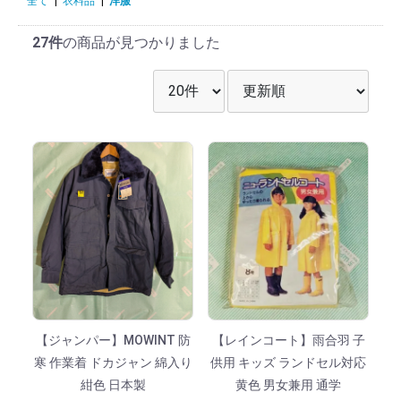
全て
|
衣料品
|
洋服
27件
の商品が見つかりました
表示件数を選択
並び順を選択
【ジャンパー】MOWINT 防
【レインコート】雨合羽 子
寒 作業着 ドカジャン 綿入り
供用 キッズ ランドセル対応
紺色 日本製
黄色 男女兼用 通学