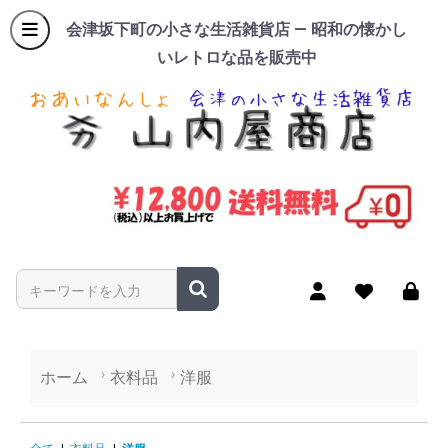
会津坂下町の小さな生活雑貨店 — 昭和の懐かし
いレトロな品を販売中
商品名やキーワードを入力
ホーム
衣料品
洋服
洋服の商品一覧