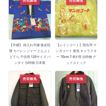
売切御免
売切御免
【半纏】 綿入れ半纏 激走戦
【レインコート】雨合羽 マ
隊 カーレンジャー どんぶく
ンガコート 黄色 キャラクタ
どてら 子供用 120サイズ バ
ー 70cm 7-8才用 当時物 デ
ンダイ 当時物 日本製
ッドストック
売切御免
売切御免