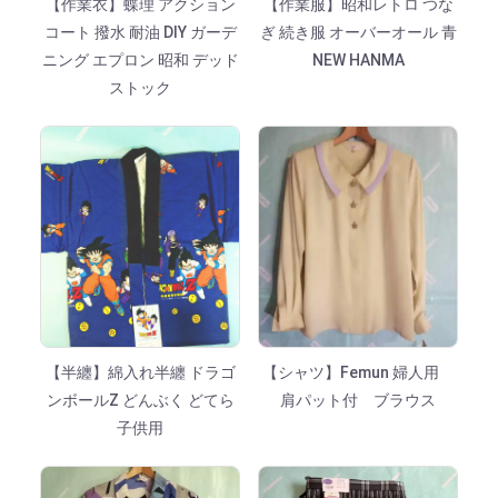
【作業衣】蝶理 アクション
【作業服】昭和レトロ つな
コート 撥水 耐油 DIY ガーデ
ぎ 続き服 オーバーオール 青
ニング エプロン 昭和 デッド
NEW HANMA
ストック
【半纏】綿入れ半纏 ドラゴ
【シャツ】Femun 婦人用
ンボールZ どんぶく どてら
肩パット付 ブラウス
子供用