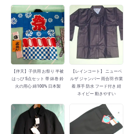
【伴天】子供用 お祭り 半被
【レインコート】 ニューベ
はっぴ 5点セット 帯 鉢巻 鈴
ルザ ジャンパー 雨合羽 作業
火の用心 綿100% 日本製
着 厚手 防水 フード付き 紺
ネイビー 動きやすい