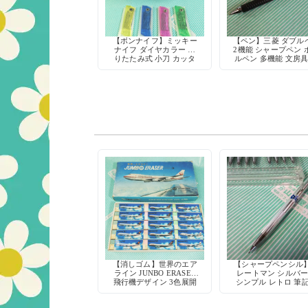
【ボンナイフ】ミッキー
【ペン】三菱 ダブル
ナイフ ダイヤカラー 折
2機能 シャープペン 
りたたみ式 小刀 カッタ
ルペン 多機能 文房具
ー 鉛筆削り 工作 当時物
和 デッドストッ
【消しゴム】世界のエア
【シャープペンシル
ライン JUNBO ERASER
レートマン シルバ
飛行機デザイン 3色展開
シンプル レトロ 筆
具 デッドストッ