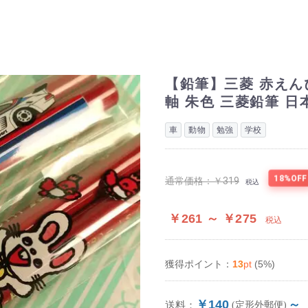
【鉛筆】三菱 赤えんぴ
軸 朱色 三菱鉛筆 日
車
動物
勉強
学校
18%OFF
通常価格：
￥319
税込
￥261 ～ ￥275
税込
13
pt
(5%)
獲得ポイント：
￥140
～
送料：
(定形外郵便)