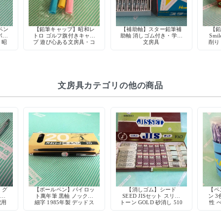
ペン
【鉛筆キャップ】昭和レ
【補助軸】スター鉛筆補
【鉛
ボー
トロ ゴルフ旗付きキャッ
助軸 消しゴム付き・学習
Smi
 昭
プ 遊び心ある文房具・コ
文房具
削り
ク
レクション向け
ッド
文房具カテゴリの他の商品
】グ
【ボールペン】パイロッ
【消しゴム】シード
【ペン
ー軸
ト萬年筆 黒軸 ノック式
SEED JISセット スリー
ン 3
記用
細字 1985年製 デッドス
トーン GOLD 砂消し 510
性 
ク
トック