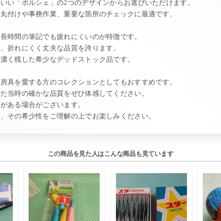
いい「ポルシェ」の2つのデザインからお選びいただけます。
の丸付けや事務作業、重要な箇所のチェックに最適です。
、長時間の筆記でも疲れにくいのが特徴です。
と、折れにくく丈夫な品質を誇ります。
色濃く残した希少なデッドストック品です。
文房具を愛する方のコレクションとしてもおすすめです。
れた当時の確かな品質をぜひ体感してください。
れがある場合がございます。
て、その希少性をご理解の上でお楽しみください。
この商品を見た人はこんな商品も見ています