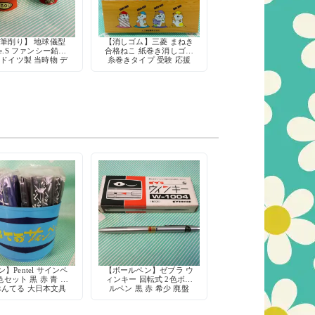
筆削り】 地球儀型
【消しゴム】三菱 まねき
le.S ファンシー鉛筆
合格ねこ 紙巻き消しゴム
 ドイツ製 当時物 デ
糸巻きタイプ 受験 応援
ストック ミニチュア
グッズ 三菱鉛筆
】Pentel サインペ
【ボールペン】ゼブラ ウ
色セット 黒 赤 青 水
ィンキー 回転式 2色ボー
ぺんてる 大日本文具
ルペン 黒 赤 希少 廃盤
デッドストック
筆記具 デッドストック
日本製