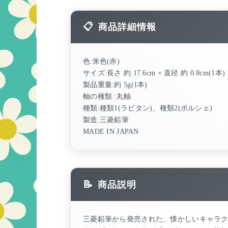
商品詳細情報
色:朱色(赤)
サイズ:長さ 約 17.6cm × 直径 約 0.8cm(1本)
製品重量:約 5g(1本)
軸の種類 :丸軸
種類:種類1(ラビタン)、種類2(ポルシェ)
製造:三菱鉛筆
MADE IN JAPAN
商品説明
三菱鉛筆から発売された、懐かしいキャラ