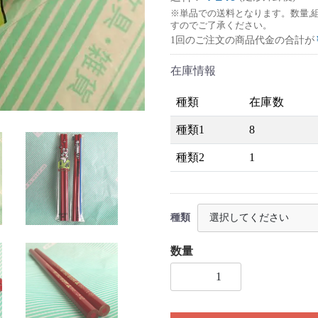
※単品での送料となります。数量,
すのでご了承ください。
1回のご注文の商品代金の合計が
在庫情報
種類
在庫数
種類1
8
種類2
1
種類
数量
1個以上の数量を入力してく