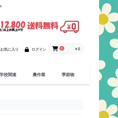
中
0
￥0
お気に入り
ログイン
学校関連
農作業
季節物
衣類
文具
運動用具
金属製品
竹・藁 製品
衣類品
春物
夏物
秋物
冬物