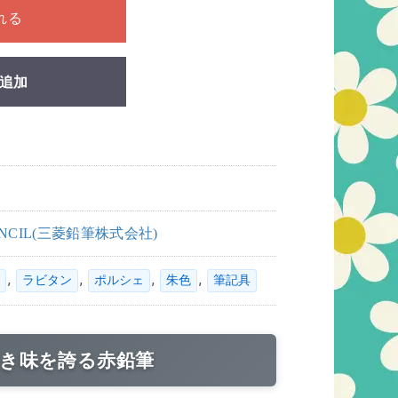
れる
追加
PENCIL(三菱鉛筆株式会社)
,
,
,
,
ラビタン
ポルシェ
朱色
筆記具
き味を誇る赤鉛筆