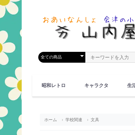
商品カテゴリを選択
商品名やキーワードを
昭和レトロ
キャラクタ
生
90's(平成2-11年)
80's(昭和55-64年)
70's(昭和45-54年)
60's(昭和35-44年)
50's(昭和25-34年)
40's(昭和15-24年)
30's(昭和5-14年)
漫画・アニメ
人物・動物
ホーム
学校関連
文具