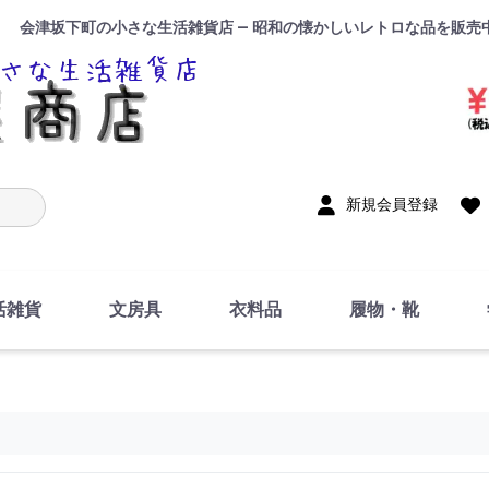
会津坂下町の小さな生活雑貨店 — 昭和の懐かしいレトロな品を販売
入力
新規会員登録
活雑貨
文房具
衣料品
履物・靴
インテリア
DIY・修理・自作
お風呂・トイレ
掃除・洗濯用具
裁縫
調理器具・料理関連
トイレットペーパー・
食器
筆記用具
事務用品
絵画・習字
テープ
玩具・おもちゃ
ノート
洋服
ジャージ・運動着
帽子
下着・手袋・靴下
鞄
アクセサリー・小物
ハンカチ・タオル類
化粧品
寝具
足袋
スリッパ
サンダル
シューズ
ちり紙・ティッシュ