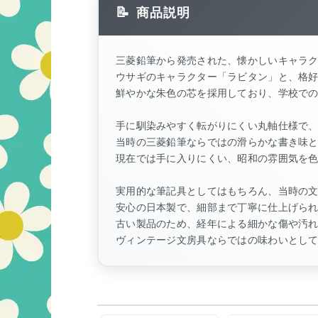
商品説明
三菱鉛筆から発売された、懐かしいキャラ
ウサギのキャラクター「ラビタン」と、格好
鮮やかな朱色の芯を採用しており、学校で
手に馴染みやすく転がりにくい丸軸仕様で
当時の三菱鉛筆ならではの滑らかな書き味
現在では手に入りにくい、昭和の雰囲気を
実用的な筆記具としてはもちろん、当時の
安心の日本製で、細部まで丁寧に仕上げら
古い製品のため、経年による細かな傷や汚
ヴィンテージ文房具ならではの味わいとし