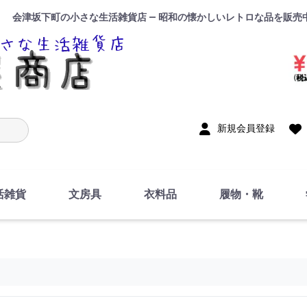
会津坂下町の小さな生活雑貨店 — 昭和の懐かしいレトロな品を販売
入力
新規会員登録
活雑貨
文房具
衣料品
履物・靴
インテリア
DIY・修理・自作
お風呂・トイレ
掃除・洗濯用具
裁縫
調理器具・料理関連
トイレットペーパー・
食器
筆記用具
事務用品
絵画・習字
テープ
玩具・おもちゃ
ノート
洋服
ジャージ・運動着
帽子
下着・手袋・靴下
鞄
アクセサリー・小物
ハンカチ・タオル類
化粧品
寝具
足袋
スリッパ
サンダル
シューズ
ちり紙・ティッシュ