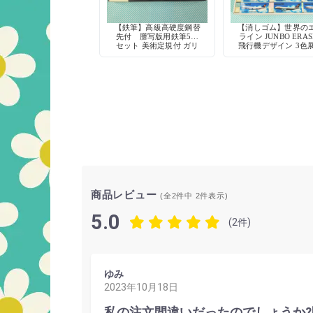
【鉄筆】高級高硬度鋼替
【消しゴム】世界の
先付 謄写版用鉄筆5本
ライン JUNBO ERAS
セット 美術定規付 ガリ
飛行機デザイン 3色
版印刷に
商品レビュー
(全2件中
2
件表示)
5.0
(2件)
ゆみ
2023年10月18日
私の注文間違いだったのでしょうか