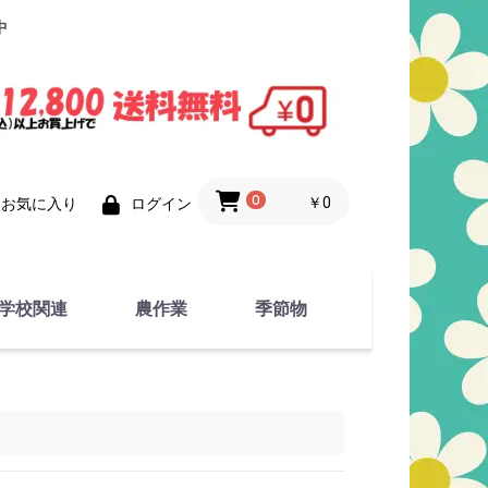
中
0
￥0
お気に入り
ログイン
学校関連
農作業
季節物
衣類
文具
運動用具
金属製品
竹・藁 製品
衣類品
春物
夏物
秋物
冬物