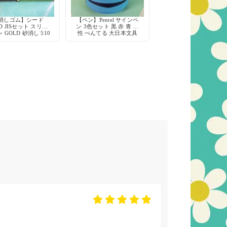
消しゴム】シード
【ペン】Pentel サインペ
ED JISセット スリー
ン 3色セット 黒 赤 青 水
 GOLD 砂消し 510
性 ぺんてる 大日本文具
デッドストック