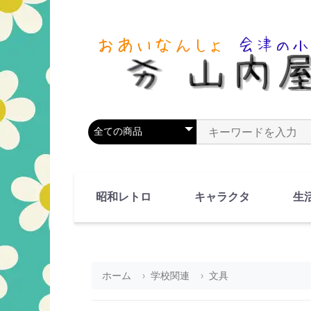
商品カテゴリを選択
商品名やキーワードを
昭和レトロ
キャラクタ
生
90's(平成2-11年)
80's(昭和55-64年)
70's(昭和45-54年)
60's(昭和35-44年)
50's(昭和25-34年)
40's(昭和15-24年)
30's(昭和5-14年)
漫画・アニメ
人物・動物
ホーム
学校関連
文具