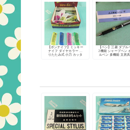
【ボンナイフ】ミッキー
【ペン】三菱 ダブル
ナイフ ダイヤカラー 折
2機能 シャープペン 
りたたみ式 小刀 カッタ
ルペン 多機能 文房具
ー 鉛筆削り 工作 当時物
和 デッドストッ