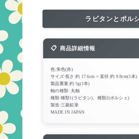
ラビタンとポル
商品詳細情報
色:朱色(赤)
サイズ:長さ 約 17.6cm × 直径 約 0.8cm(1本)
製品重量:約 5g(1本)
軸の種類 :丸軸
種類:種類1(ラビタン)、種類2(ポルシェ)
製造:三菱鉛筆
MADE IN JAPAN