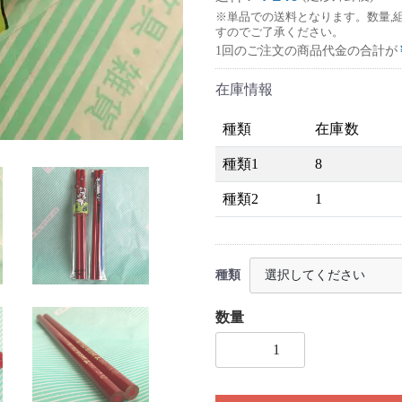
※単品での送料となります。数量,
すのでご了承ください。
1回のご注文の商品代金の合計が
在庫情報
種類
在庫数
種類1
8
種類2
1
種類
数量
1個以上の数量を入力してく