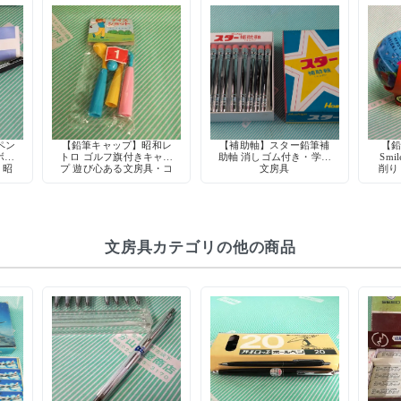
ペン
【鉛筆キャップ】昭和レ
【補助軸】スター鉛筆補
【鉛
ボー
トロ ゴルフ旗付きキャッ
助軸 消しゴム付き・学習
Smi
 昭
プ 遊び心ある文房具・コ
文房具
削り
ク
レクション向け
ッド
文房具カテゴリの他の商品