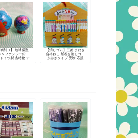
筆削り】 地球儀型
【消しゴム】三菱 まねき
le.S ファンシー鉛筆
合格ねこ 紙巻き消しゴム
 ドイツ製 当時物 デ
糸巻きタイプ 受験 応援
ストック ミニチュア
グッズ 三菱鉛筆