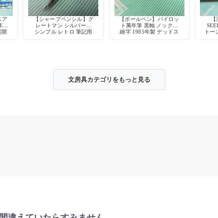
エア
【シャープペンシル】グ
【ボールペン】パイロッ
【
ER
レートマン シルバー軸
ト萬年筆 黒軸 ノック式
SE
展開
シンプル レトロ 筆記用
細字 1985年製 デッドス
トーン
具 デッドストック
トック
文房具カテゴリをもっと見る
?間違えていたらすみません。