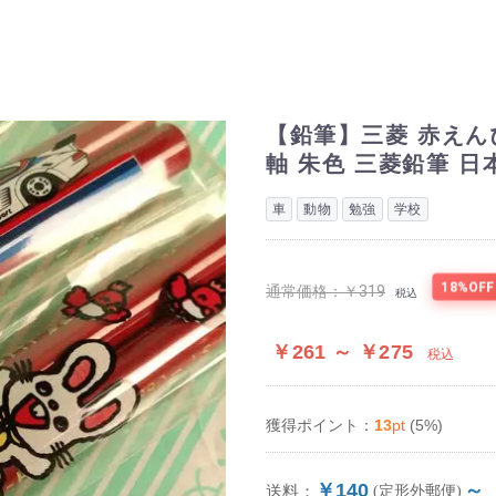
【鉛筆】三菱 赤えんぴ
軸 朱色 三菱鉛筆 日
車
動物
勉強
学校
18%OFF
通常価格：
￥319
税込
￥261 ～ ￥275
税込
13
pt
(5%)
獲得ポイント：
￥140
～
送料：
(定形外郵便)