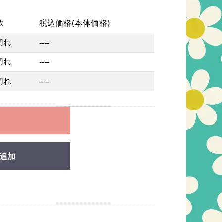
数
税込価格(本体価格)
切れ
----
切れ
----
切れ
----
れ
追加