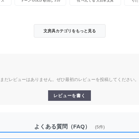
ドス
トーン GOLD 砂消し 510
性 ぺんてる 大日本文具
りた
デッドストック
ー 
文房具カテゴリをもっと見る
まだレビューはありません。ぜひ最初のレビューを投稿してください。
レビューを書く
よくある質問（FAQ）
(5件)