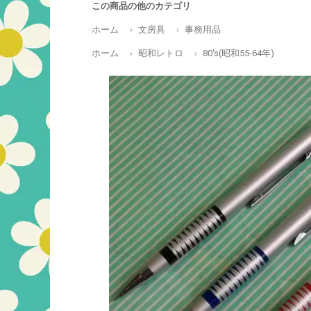
この商品の他のカテゴリ
ホーム
文房具
事務用品
ホーム
昭和レトロ
80's(昭和55-64年)