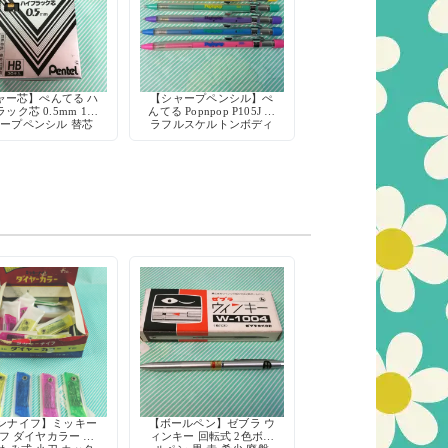
ャー芯】ぺんてる ハ
【シャープペンシル】ぺ
ック芯 0.5mm 1打
んてる Popnpop P105J カ
ープペンシル 替芯
ラフルスケルトンボディ
 デッドストック レ
ア 日本製 Pentel
ンナイフ】ミッキー
【ボールペン】ゼブラ ウ
フ ダイヤカラー 折
ィンキー 回転式 2色ボー