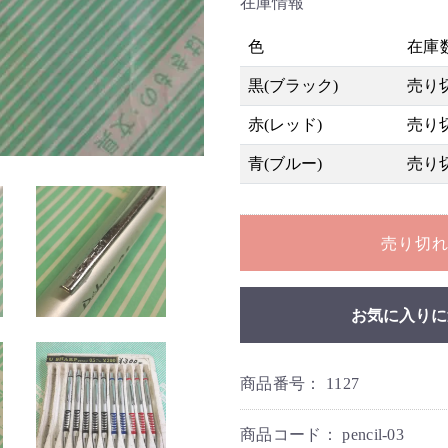
在庫情報
色
在庫
黒(ブラック)
売り
赤(レッド)
売り
青(ブルー)
売り
売り切
お気に入りに
商品番号：
1127
商品コード：
pencil-03