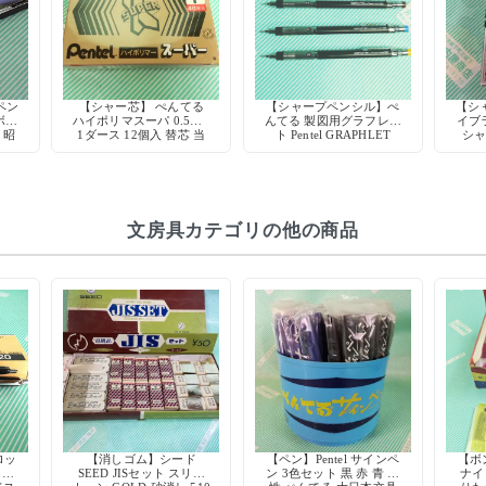
ペン
【シャー芯】 ぺんてる
【シャープペンシル】ぺ
【シ
ボー
ハイポリマスーパ 0.5mm
んてる 製図用グラフレッ
イブラ
 昭
1ダース 12個入 替芯 当
ト Pentel GRAPHLET
シャ
ク
時物 デッドストック 廃
0.3mm 0.7mm 0.9mm
廃盤
盤
文房具カテゴリの他の商品
ロッ
【消しゴム】シード
【ペン】Pentel サインペ
【ボ
ク式
SEED JISセット スリー
ン 3色セット 黒 赤 青 水
ナイ