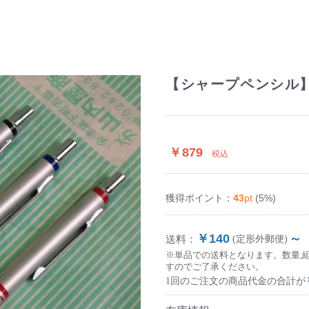
【シャープペンシル】地球
￥879
税込
43
pt
(5%)
獲得ポイント：
￥140
～
送料：
(定形外郵便)
※単品での送料となります。数量,
すのでご了承ください。
1回のご注文の商品代金の合計が