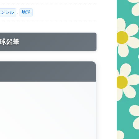
,
ペンシル
地球
球鉛筆