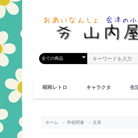
商品カテゴリを選択
商品名やキーワードを
昭和レトロ
キャラクタ
生
90's(平成2-11年)
80's(昭和55-64年)
70's(昭和45-54年)
60's(昭和35-44年)
50's(昭和25-34年)
40's(昭和15-24年)
30's(昭和5-14年)
漫画・アニメ
人物・動物
ホーム
学校関連
文具