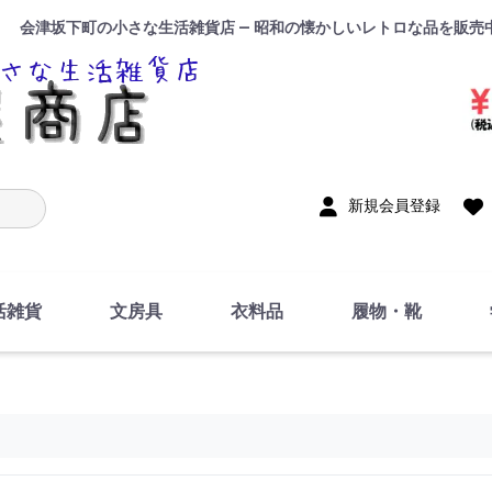
会津坂下町の小さな生活雑貨店 — 昭和の懐かしいレトロな品を販売
入力
新規会員登録
活雑貨
文房具
衣料品
履物・靴
インテリア
DIY・修理・自作
お風呂・トイレ
掃除・洗濯用具
裁縫
調理器具・料理関連
トイレットペーパー・
食器
筆記用具
事務用品
絵画・習字
テープ
玩具・おもちゃ
ノート
洋服
ジャージ・運動着
帽子
下着・手袋・靴下
鞄
アクセサリー・小物
ハンカチ・タオル類
化粧品
寝具
足袋
スリッパ
サンダル
シューズ
ちり紙・ティッシュ