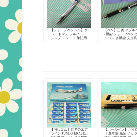
【シャープペンシル】グ
【ペン】三菱 ダブル
レートマン シルバー軸
2機能 シャープペン 
シンプル レトロ 筆記用
ルペン 多機能 文房具
具 デッドストック
和 デッドストッ
【消しゴム】世界のエア
【ボールペン】パイ
ライン JUNBO ERASER
ト萬年筆 黒軸 ノッ