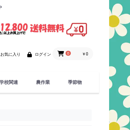
中
0
￥0
お気に入り
ログイン
学校関連
農作業
季節物
衣類
文具
運動用具
金属製品
竹・藁 製品
衣類品
春物
夏物
秋物
冬物