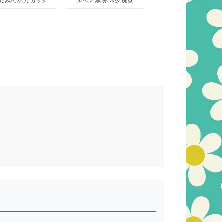
たみ式 小刀 カッタ
ルペン 黒 赤 希少 廃盤
鉛筆削り 工作 当時物
筆記具 デッドストック
日本製