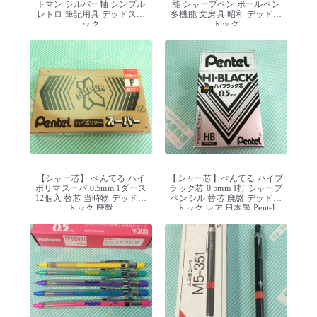
トマン シルバー軸 シンプル
能 シャープペン ボールペン
レトロ 筆記用具 デッドスト
多機能 文房具 昭和 デッドス
ック
トック
【シャー芯】 ぺんてる ハイ
【シャー芯】ぺんてる ハイブ
ポリマスーパ 0.5mm 1ダース
ラック芯 0.5mm 1打 シャープ
12個入 替芯 当時物 デッドス
ペンシル 替芯 廃盤 デッドス
トック 廃盤
トック レア 日本製 Pentel