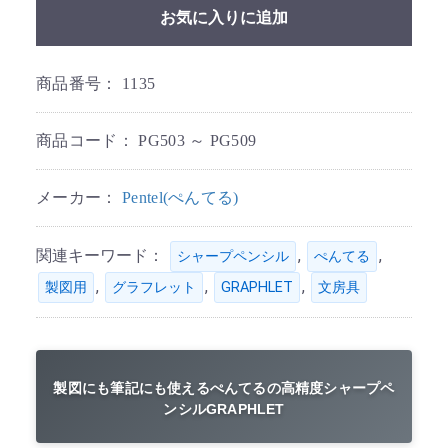
お気に入りに追加
商品番号：
1135
商品コード：
PG503 ～ PG509
メーカー：
Pentel(ぺんてる)
関連キーワード：
,
,
シャープペンシル
ぺんてる
,
,
,
製図用
グラフレット
GRAPHLET
文房具
製図にも筆記にも使えるぺんてるの高精度シャープペ
ンシルGRAPHLET