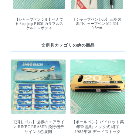
【シャープペンシル】ぺんて
【シャープペンシル】三菱 製
る Popnpop P105J カラフルス
図用シャープペン M5-351
ケルトンボディ
0.5mm
文房具カテゴリの他の商品
【消しゴム】世界のエアライ
【ボールペン】パイロット萬
ン JUNBO ERASER 飛行機デ
年筆 黒軸 ノック式 細字
ザイン 3色展開
1985年製 デッドストック