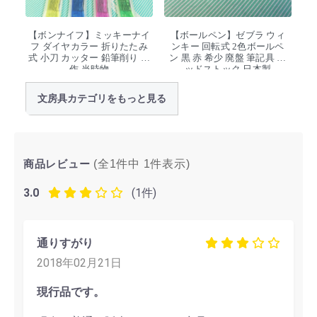
【ボンナイフ】ミッキーナイ
【ボールペン】ゼブラ ウィ
フ ダイヤカラー 折りたたみ
ンキー 回転式 2色ボールペ
式 小刀 カッター 鉛筆削り 工
ン 黒 赤 希少 廃盤 筆記具 デ
作 当時物
ッドストック 日本製
文房具カテゴリをもっと見る
商品レビュー
(全1件中
1
件表示)
3.0
(1件)
通りすがり
2018年02月21日
現行品です。