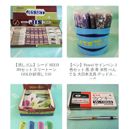
【消しゴム】シード SEED
【ペン】Pentel サインペン 3
JISセット スリートーン
色セット 黒 赤 青 水性 ぺん
GOLD 砂消し 510
てる 大日本文具 デッドスト
ック