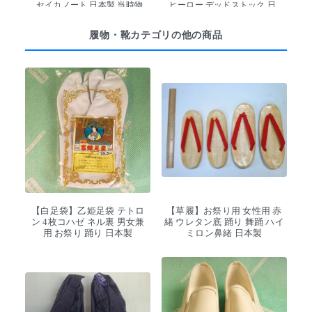
セイカノート 日本製 当時物
ヒーロー デッドストック 日
本製
履物・靴カテゴリの他の商品
【白足袋】乙姫足袋 テトロ
【草履】お祭り用 女性用 赤
ン 4枚コハゼ ネル裏 男女兼
緒 ウレタン底 踊り 舞踊 ハイ
用 お祭り 踊り 日本製
ミロン鼻緒 日本製