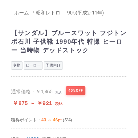
ホーム
昭和レトロ
90's(平成2-11年)
【サンダル】ブルースワット フジトン
ボ石川 子供靴 1990年代 特撮 ヒーロ
ー 当時物 デッドストック
冬物
ヒーロー
子供向け
40%OFF
通常価格：
￥1,465
税込
￥875 ～ ￥921
税込
43 ～ 46
pt
(5%)
獲得ポイント：