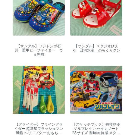
【サンダル】フジトンボ石
【サンダル】スタジオぴえ
川 重甲ビーファイター つ
ろ 田河水泡 のらくろクン
ま先有
【グライダー】フライングラ
【スケッチブック】特救指令
イダー 超新星フラッシュマン
ソルブレイン セイカノート
風船 ヘリコプター おもちゃ
B5サイズ 当時物 特撮 メタル