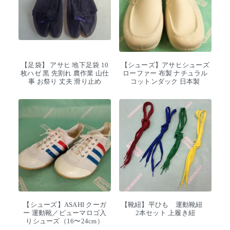
【足袋】 アサヒ 地下足袋 10
【シューズ】アサヒシューズ
枚ハゼ 黒 先割れ 農作業 山仕
ローファー 布製 ナチュラル
事 お祭り 丈夫 滑り止め
コットンダック 日本製
【シューズ】ASAHI クーガ
【靴紐】平ひも 運動靴紐
ー 運動靴／ピューマロゴ入
2本セット 上履き紐
りシューズ（16〜24cm）