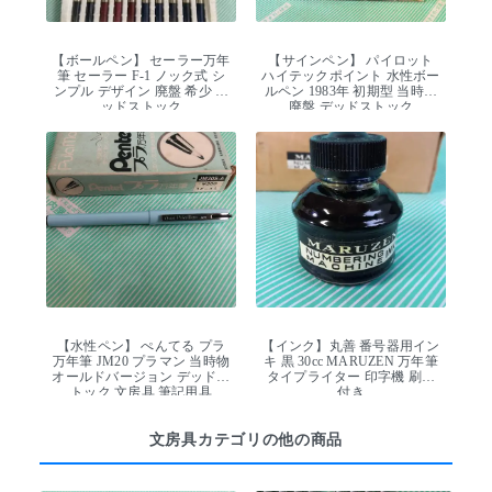
【ボールペン】 セーラー万年
【サインペン】 パイロット
筆 セーラー F-1 ノック式 シ
ハイテックポイント 水性ボー
ンプル デザイン 廃盤 希少 デ
ルペン 1983年 初期型 当時物
ッドストック
廃盤 デッドストック
【水性ペン】 ぺんてる プラ
【インク】丸善 番号器用イン
万年筆 JM20 プラマン 当時物
キ 黒 30cc MARUZEN 万年筆
オールドバージョン デッドス
タイプライター 印字機 刷毛
トック 文房具 筆記用具
付き
文房具カテゴリの他の商品