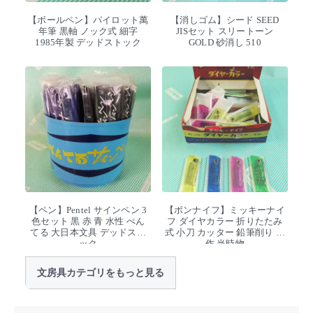
【ボールペン】パイロット萬
【消しゴム】シード SEED
年筆 黒軸 ノック式 細字
JISセット スリートーン
1985年製 デッドストック
GOLD 砂消し 510
【ペン】Pentel サインペン 3
【ボンナイフ】ミッキーナイ
色セット 黒 赤 青 水性 ぺん
フ ダイヤカラー 折りたたみ
てる 大日本文具 デッドスト
式 小刀 カッター 鉛筆削り 工
ック
作 当時物
文房具カテゴリをもっと見る