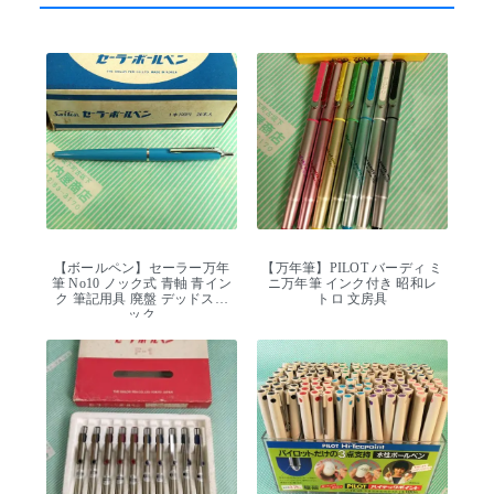
【ボールペン】セーラー万年
【万年筆】PILOT バーディ ミ
筆 No10 ノック式 青軸 青イン
ニ万年筆 インク付き 昭和レ
ク 筆記用具 廃盤 デッドスト
トロ 文房具
ック