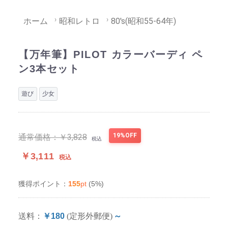
ホーム
昭和レトロ
80's(昭和55-64年)
【万年筆】PILOT カラーバーディ ペ
ン3本セット
遊び
少女
19%OFF
通常価格：
￥3,828
税込
￥3,111
税込
155
pt
(5%)
獲得ポイント：
送料：
￥180
(定形外郵便)
～