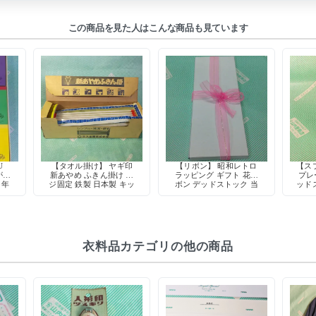
この商品を見た人はこんな商品も見ています
U
【タオル掛け】 ヤギ印
【リボン】 昭和レトロ
【ス
がみ
新あやめ ふきん掛け ネ
ラッピング ギフト 花リ
プレ
0年
ジ固定 鉄製 日本製 キッ
ボン デッドストック 当
ッド
トッ
チン収納 デッドストック
時物 手芸用品
衣料品カテゴリの他の商品