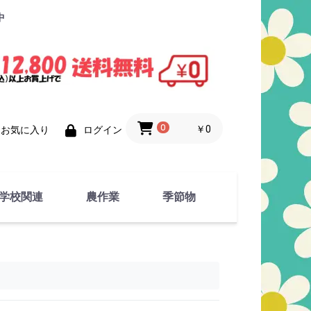
中
0
￥0
お気に入り
ログイン
学校関連
農作業
季節物
衣類
文具
運動用具
金属製品
竹・藁 製品
衣類品
春物
夏物
秋物
冬物