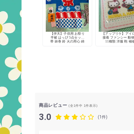
【伴天】子供用 お祭り
【アップリケ】アイ
半被 はっぴ 5点セット
接着 ファンシー 動
帯 鉢巻 鈴 火の用心 綿
11種類 洋服 鞄 補
100% 日本製
商品レビュー
(全1件中
1
件表示)
3.0
(1件)