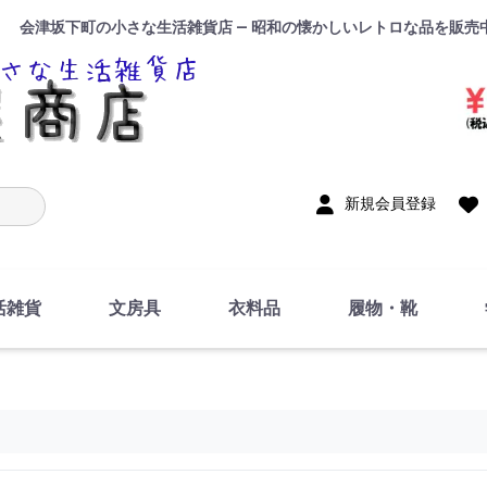
会津坂下町の小さな生活雑貨店 — 昭和の懐かしいレトロな品を販売
入力
新規会員登録
活雑貨
文房具
衣料品
履物・靴
インテリア
DIY・修理・自作
お風呂・トイレ
掃除・洗濯用具
裁縫
調理器具・料理関連
トイレットペーパー・
食器
筆記用具
事務用品
絵画・習字
テープ
玩具・おもちゃ
ノート
洋服
ジャージ・運動着
帽子
下着・手袋・靴下
鞄
アクセサリー・小物
ハンカチ・タオル類
化粧品
寝具
足袋
スリッパ
サンダル
シューズ
ちり紙・ティッシュ