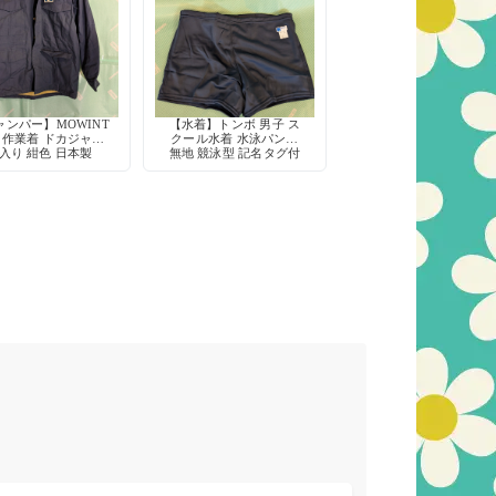
ャンパー】MOWINT
【水着】トンボ 男子 ス
 作業着 ドカジャン
クール水着 水泳パンツ
入り 紺色 日本製
無地 競泳型 記名タグ付
き 定番