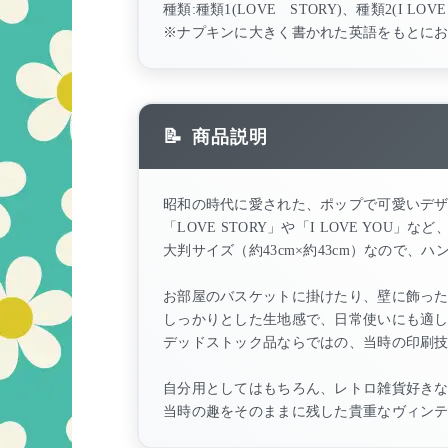
種類:種類1(LOVE STORY)、種類2(I LOVE 
※ナプキンに大きく書かれた英語をもとに
商品説明
昭和の時代に愛された、ポップで可愛いデ
「LOVE STORY」や「I LOVE YO
大判サイズ（約43cm×約43cm）なので
お部屋のバスケットに掛けたり、壁に飾っ
しっかりとした生地感で、日常使いにも適
デッドストック品ならではの、当時の印刷
自分用としてはもちろん、レトロ雑貨好き
当時の趣をそのままに残した貴重なヴィン