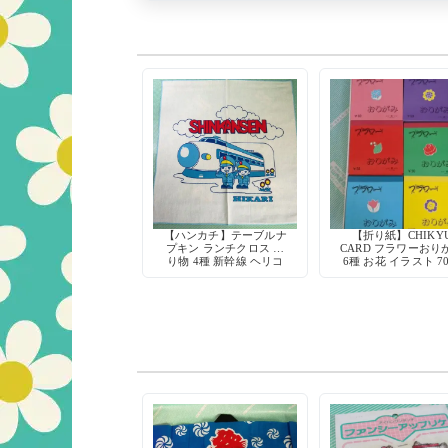
【ハンカチ】テーブルナ
【折り紙】CHIKY
プキン ランチクロス 乗
CARD フラワーおり
り物 4種 新幹線 ヘリコ
6種 お花 イラスト 7
プター 気球 バイク 綿
代 当時物 デッドス
100% 大判 43cm 昭和レ
ク 日本製
トロ デッドストック