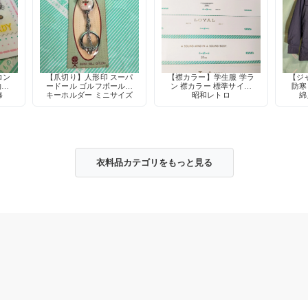
ロン
【爪切り】人形印 スーパ
【襟カラー】学生服 学ラ
【ジ
物柄
ードール ゴルフボール型
ン 襟カラー 標準サイズ
防寒
修
キーホルダー ミニサイズ
昭和レトロ
綿
爪やすり付き デッドスト
ック 当時物
衣料品カテゴリをもっと見る