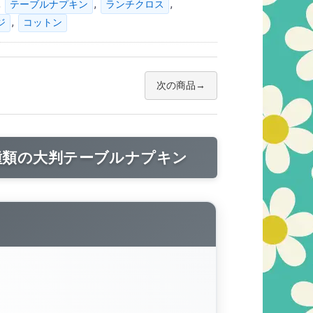
,
,
,
テーブルナプキン
ランチクロス
,
ジ
コットン
次の商品
種類の大判テーブルナプキン