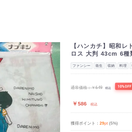
【ハンカチ】昭和レト
ロス 大判 43cm 
ファンシー
衛生
収納
料理
10%OFF
通常価格：
￥649
税込
￥586
税込
29
pt
(5%)
獲得ポイント：