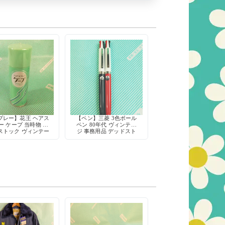
プレー】花王 ヘアス
【ペン】三菱 3色ボール
ー ケープ 当時物 デ
ペン 80年代 ヴィンテー
ストック ヴィンテー
ジ 事務用品 デッドスト
ジ パッケージ
ック レトロ文房具