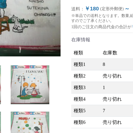
￥180
～
送料：
(定形外郵便)
※単品での送料となります。数量,
すのでご了承ください。
1回のご注文の商品代金の合計が
在庫情報
種類
在庫数
種類1
8
種類2
売り切れ
種類3
1
種類4
売り切れ
種類5
7
種類6
売り切れ