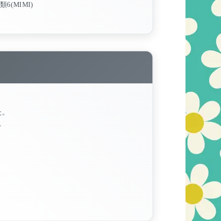
類6(MIMI)
た。
。