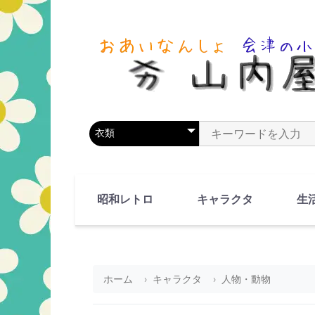
商品カテゴリを選択
商品名やキーワードを
昭和レトロ
キャラクタ
生
90's(平成2-11年)
80's(昭和55-64年)
70's(昭和45-54年)
60's(昭和35-44年)
50's(昭和25-34年)
40's(昭和15-24年)
30's(昭和5-14年)
漫画・アニメ
人物・動物
ホーム
キャラクタ
人物・動物