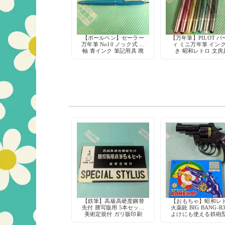
【ボールペン】セーラー
【万年筆】PILOT バ
万年筆 No10 ノック式 青
ィ ミニ万年筆 イン
軸 青インク 筆記用具 廃
き 昭和レトロ 文房
盤 デッドストック
【鉄筆】高級高硬度鋼替
【おもちゃ】昭和レ
先付 謄写版用 5本セット
火薬銃 BIG BANG-R
美術定規付 ガリ版印刷
よけにも使える鉄砲
ヴィーナスライオン
具