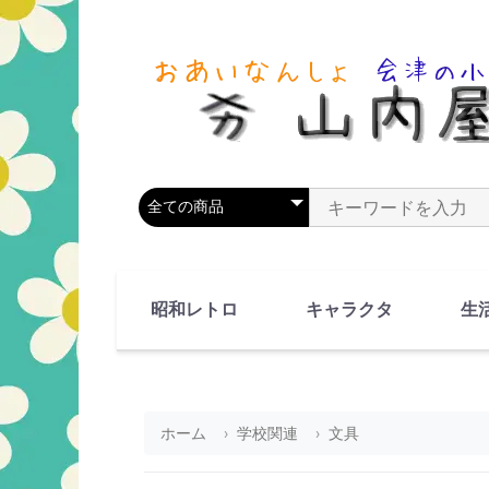
商品カテゴリを選択
商品名やキーワードを
昭和レトロ
キャラクタ
生
90's(平成2-11年)
80's(昭和55-64年)
70's(昭和45-54年)
60's(昭和35-44年)
50's(昭和25-34年)
40's(昭和15-24年)
30's(昭和5-14年)
漫画・アニメ
人物・動物
ホーム
学校関連
文具