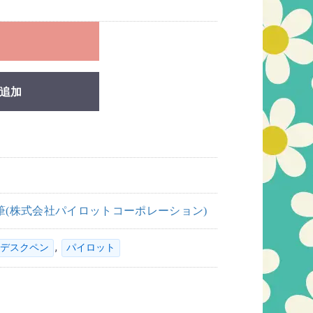
れ
追加
筆(株式会社パイロットコーポレーション)
,
デスクペン
パイロット