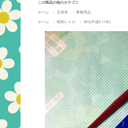
この商品の他のカテゴリ
ホーム
文房具
事務用品
ホーム
昭和レトロ
90's(平成2-11年)