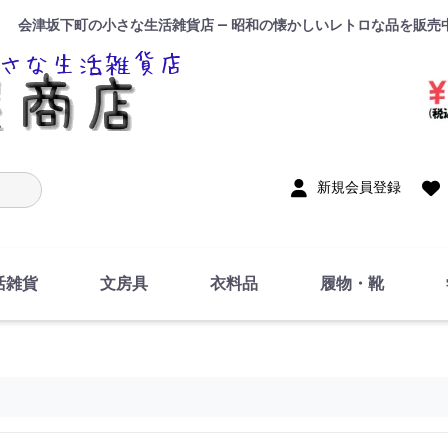
会津坂下町の小さな生活雑貨店 — 昭和の懐かしいレトロな品を販売
入力
新規会員登録
活雑貨
文房具
衣料品
履物・靴
インテリア
DIY・修理・自作
お風呂・トイレ
掃除・洗濯用具
裁縫
調理器具・料理関連
トイレットペーパー・
食器
筆記用具
事務用品
絵画・習字
テープ
玩具・おもちゃ
ノート
洋服
ジャージ・運動着
帽子
下着・手袋・靴下
鞄
アクセサリー・小物
ハンカチ・タオル類
化粧品
寝具
足袋
スリッパ
サンダル
シューズ
ちり紙・ティッシュ