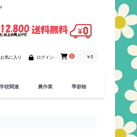
中
0
￥0
お気に入り
ログイン
学校関連
農作業
季節物
衣類
文具
運動用具
金属製品
竹・藁 製品
衣類品
春物
夏物
秋物
冬物