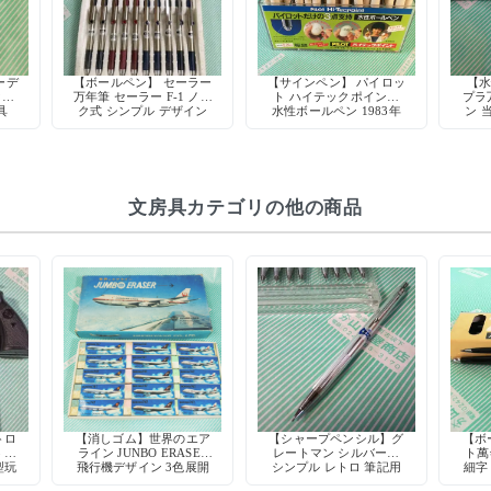
ーデ
【ボールペン】 セーラー
【サインペン】 パイロッ
【水
ク付
万年筆 セーラー F-1 ノッ
ト ハイテックポイント
プラ
具
ク式 シンプル デザイン
水性ボールペン 1983年
ン 
廃盤 希少 デッドストッ
初期型 当時物 廃盤 デッ
ジョ
ク
ドストック
文房具カテゴリの他の商品
トロ
【消しゴム】世界のエア
【シャープペンシル】グ
【ボ
3 熊
ライン JUNBO ERASER
レートマン シルバー軸
ト萬
型玩
飛行機デザイン 3色展開
シンプル レトロ 筆記用
細字
具 デッドストック