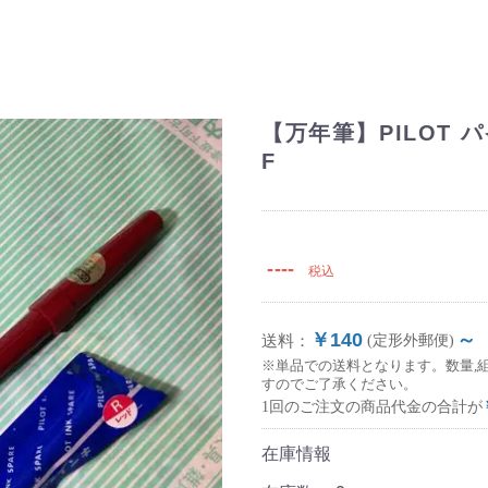
【万年筆】PILOT
F
----
税込
￥140
～
送料：
(定形外郵便)
※単品での送料となります。数量,
すのでご了承ください。
1回のご注文の商品代金の合計が
在庫情報