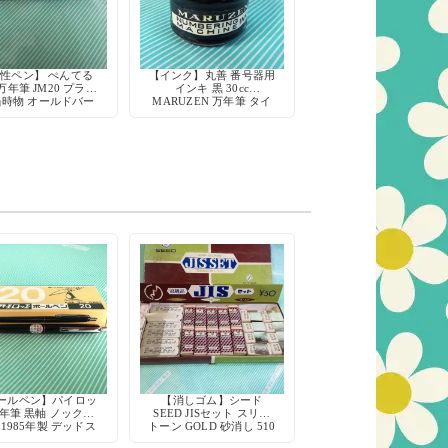
性ペン】 ぺんてる
【インク】丸善 番号器用
万年筆 JM20 プラマ
インキ 黒 30cc
当時物 オールドバー
MARUZEN 万年筆 タイ
ン デッドストック
プライター 印字機 刷毛
文房具 筆記用具
付き
ールペン】パイロッ
【消しゴム】シード
年筆 黒軸 ノック式
SEED JISセット スリー
 1985年製 デッドス
トーン GOLD 砂消し 510
トック