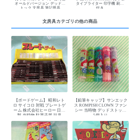
オールドバージョン デッドス
タイプライター 印字機 刷毛
トック 文房具 筆記用具
付き
文房具カテゴリの他の商品
【ボードゲーム】 昭和レト
【鉛筆キャップ】サンエック
ロ サイコロ 対戦 プレートゲ
ス ROMPISH CLOWN ファン
ーム 株式会社ヒーロー 日本
シー 当時物 デッドストック
製 当時物 駄菓子屋 玩具
5個入り