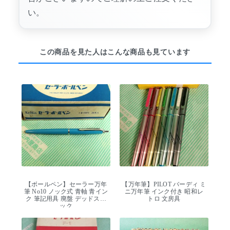
い。
この商品を見た人はこんな商品も見ています
【ボールペン】セーラー万年
【万年筆】PILOT バーディ ミ
筆 No10 ノック式 青軸 青イン
ニ万年筆 インク付き 昭和レ
ク 筆記用具 廃盤 デッドスト
トロ 文房具
ック