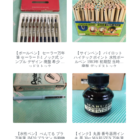
【ボールペン】 セーラー万年
【サインペン】 パイロット
筆 セーラー F-1 ノック式 シ
ハイテックポイント 水性ボー
ンプル デザイン 廃盤 希少 デ
ルペン 1983年 初期型 当時物
ッドストック
廃盤 デッドストック
【水性ペン】 ぺんてる プラ
【インク】丸善 番号器用イン
万年筆 JM20 プラマン 当時物
キ 黒 30cc MARUZEN 万年筆