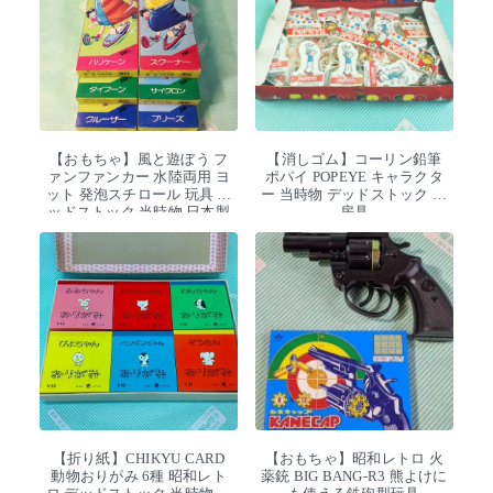
【おもちゃ】風と遊ぼう フ
【消しゴム】コーリン鉛筆
ァンファンカー 水陸両用 ヨ
ポパイ POPEYE キャラクタ
ット 発泡スチロール 玩具 デ
ー 当時物 デッドストック 文
ッドストック 当時物 日本製
房具
【折り紙】CHIKYU CARD
【おもちゃ】昭和レトロ 火
動物おりがみ 6種 昭和レト
薬銃 BIG BANG-R3 熊よけに