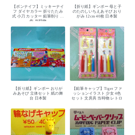
【ボンナイフ】ミッキーナイ
【折り紙】ギンポー 母と子
フ ダイヤカラー 折りたたみ
のたのしいちえあそび おり
式 小刀 カッター 鉛筆削り 工
がみ 12cm 40枚 日本製
作 当時物
【折り紙】ギンポー おりが
【鉛筆キャップ】Tiger ファ
みあそび 立体セット 紙の舞
ッションイラスト 少女 4色
台 日本製
セット 文房具 当時物 レトロ