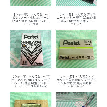
【シャー芯】 ぺんてる ハイ
【シャー芯】ぺんてる ディズ
ポリマスーパ 0.5mm 1ダース
ニー ミッキー 替芯 0.5mm HB
12個入 替芯 当時物 デッドス
30本入 日本製 当時物 デッド
トック 廃盤
ストック
【シャー芯】ぺんてる ハイブ
【シャー芯】 ぺんてる ハイ
ラック芯 0.5mm 1打 シャープ
ポリマー芯 0.3mm シャープペ
ペンシル 替芯 廃盤 デッドス
ンシル 替芯 文房具 当時物 デ
トック レア 日本製 Pentel
ッドストック