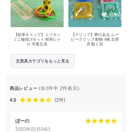
【鉛筆キャップ】ミツカン
【クリップ】夢のある ムー
ミニ輪投げセット 昭和レト
ビークリップ 動物 4種 文房
ロ 学童文具
具 動く目
文房具カテゴリをもっと見る
商品レビュー
(全2件中
2
件表示)
4.5
(2件)
ぼーの
2020年03月04日