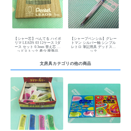
【シャー芯】ぺんてる ハイポ
【シャープペンシル】グレー
リマ LEADS 03 12ケース 1ダ
トマン シルバー軸 シンプル
ース セット 0.3mm 替え芯 デ
レトロ 筆記用具 デッドスト
ッドストック 希少 廃盤品
ック
文房具カテゴリの他の商品