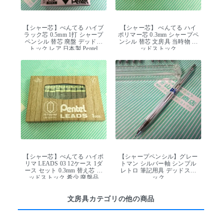
【シャー芯】ぺんてる ハイブ
【シャー芯】 ぺんてる ハイ
ラック芯 0.5mm 1打 シャープ
ポリマー芯 0.3mm シャープペ
ペンシル 替芯 廃盤 デッドス
ンシル 替芯 文房具 当時物 デ
トック レア 日本製 Pentel
ッドストック
【シャー芯】ぺんてる ハイポ
【シャープペンシル】グレー
リマ LEADS 03 12ケース 1ダ
トマン シルバー軸 シンプル
ース セット 0.3mm 替え芯 デ
レトロ 筆記用具 デッドスト
ッドストック 希少 廃盤品
ック
文房具カテゴリの他の商品