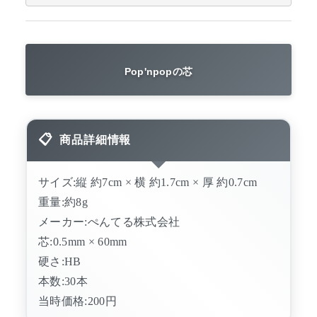
Pop'npopの芯
商品詳細情報
サイズ:縦 約7cm × 横 約1.7cm × 厚 約0.7cm
重量:約8g
メーカー:ぺんてる株式会社
芯:0.5mm × 60mm
硬さ:HB
本数:30本
当時価格:200円