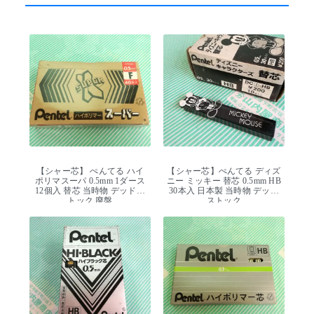
【シャー芯】 ぺんてる ハイ
【シャー芯】ぺんてる ディズ
ポリマスーパ 0.5mm 1ダース
ニー ミッキー 替芯 0.5mm HB
12個入 替芯 当時物 デッドス
30本入 日本製 当時物 デッド
トック 廃盤
ストック