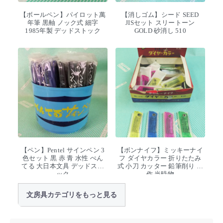
【ボールペン】パイロット萬
【消しゴム】シード SEED
年筆 黒軸 ノック式 細字
JISセット スリートーン
1985年製 デッドストック
GOLD 砂消し 510
【ペン】Pentel サインペン 3
【ボンナイフ】ミッキーナイ
色セット 黒 赤 青 水性 ぺん
フ ダイヤカラー 折りたたみ
てる 大日本文具 デッドスト
式 小刀 カッター 鉛筆削り 工
ック
作 当時物
文房具カテゴリをもっと見る