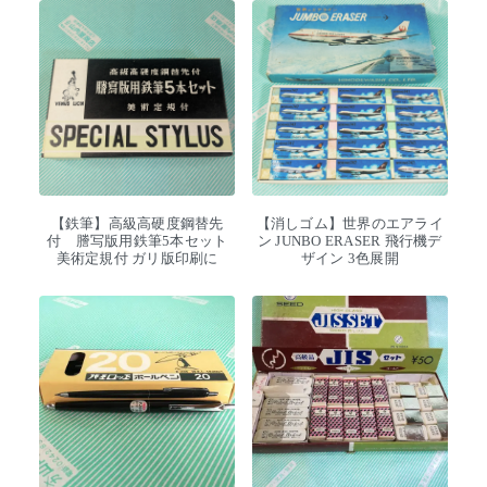
【鉄筆】高級高硬度鋼替先
【消しゴム】世界のエアライ
付 謄写版用鉄筆5本セット
ン JUNBO ERASER 飛行機デ
美術定規付 ガリ版印刷に
ザイン 3色展開