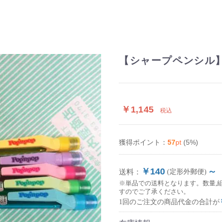
【シャープペンシル】ぺん
￥1,145
税込
57
pt
(5%)
獲得ポイント：
￥140
～
送料：
(定形外郵便)
※単品での送料となります。数量,
すのでご了承ください。
1回のご注文の商品代金の合計が