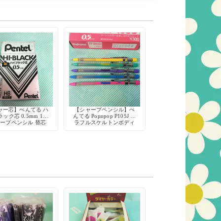
ャー芯】ぺんてる ハ
【シャープペンシル】ぺ
ック芯 0.5mm 1打
んてる Popnpop P105J カ
ープペンシル 替芯
ラフルスケルトンボディ
 デッドストック レ
ア 日本製 Pentel