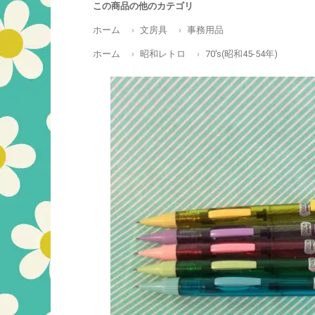
この商品の他のカテゴリ
ホーム
文房具
事務用品
ホーム
昭和レトロ
70's(昭和45-54年)