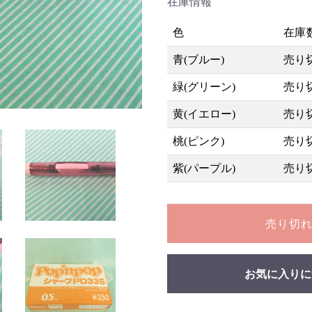
在庫情報
色
在庫
青(ブルー)
売り
緑(グリーン)
売り
黄(イエロー)
売り
桃(ピンク)
売り
紫(パープル)
売り
売り切
お気に入りに