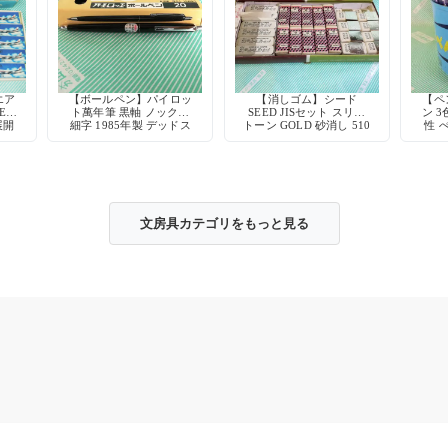
エア
【ボールペン】パイロッ
【消しゴム】シード
【ペン
ER
ト萬年筆 黒軸 ノック式
SEED JISセット スリー
ン 3
展開
細字 1985年製 デッドス
トーン GOLD 砂消し 510
性 
トック
文房具カテゴリをもっと見る