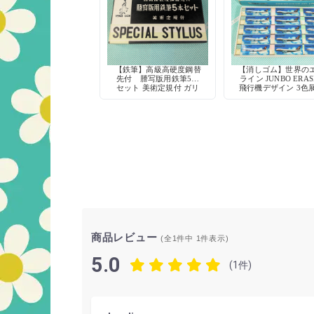
【鉄筆】高級高硬度鋼替
【消しゴム】世界の
先付 謄写版用鉄筆5本
ライン JUNBO ERAS
セット 美術定規付 ガリ
飛行機デザイン 3色
版印刷に
商品レビュー
(全1件中
1
件表示)
5.0
(1件)