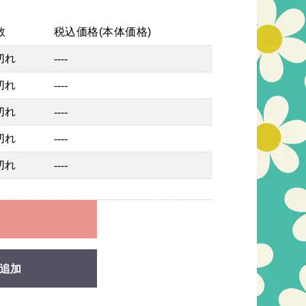
数
税込価格(本体価格)
切れ
----
切れ
----
切れ
----
切れ
----
切れ
----
れ
追加