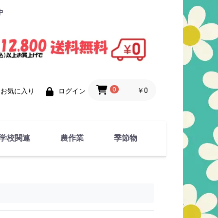
中
0
￥0
お気に入り
ログイン
学校関連
農作業
季節物
衣類
文具
運動用具
金属製品
竹・藁 製品
衣類品
春物
夏物
秋物
冬物