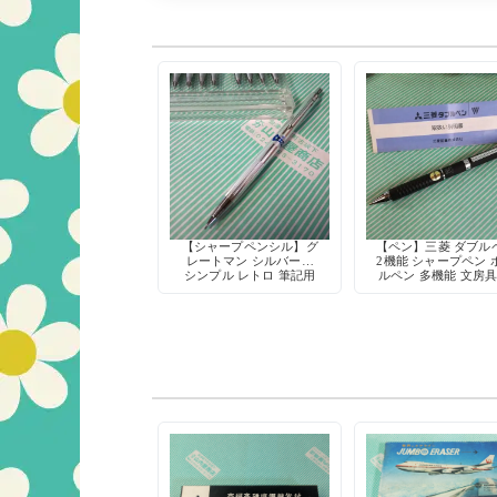
【シャープペンシル】グ
【ペン】三菱 ダブル
レートマン シルバー軸
2機能 シャープペン 
シンプル レトロ 筆記用
ルペン 多機能 文房具
具 デッドストック
和 デッドストッ