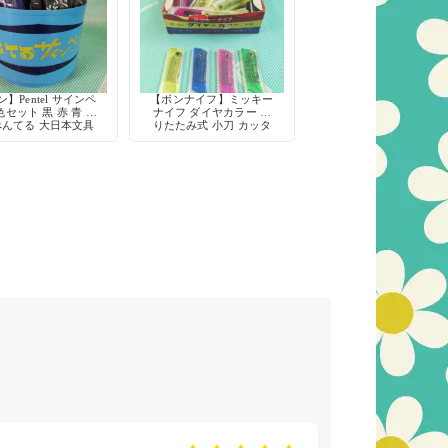
】Pentel サインペ
【ボンナイフ】ミッキー
色セット 黒 赤 青 水
ナイフ ダイヤカラー 折
ぺんてる 大日本文具
りたたみ式 小刀 カッタ
デッドストック
ー 鉛筆削り 工作 当時物