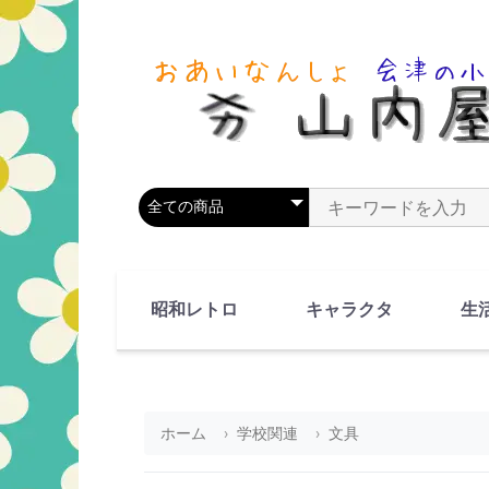
商品カテゴリを選択
商品名やキーワードを
昭和レトロ
キャラクタ
生
90's(平成2-11年)
80's(昭和55-64年)
70's(昭和45-54年)
60's(昭和35-44年)
50's(昭和25-34年)
40's(昭和15-24年)
30's(昭和5-14年)
漫画・アニメ
人物・動物
ホーム
学校関連
文具