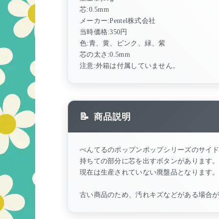
芯:0.5mm
メーカー:Pentel株式会社
当時価格:350円
色:青、黄、ピンク、緑、紫
芯の太さ:0.5mm
注意:外箱は付属していません。
商品説明
ぺんてるのポップンポップシリーズのサイドノ
持ちての部分に芯を出すボタンがあります。D
現在は生産されていない廃盤品となります
古い商品のため、汚れキズなどがある場合