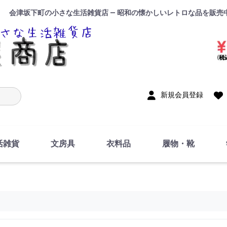
会津坂下町の小さな生活雑貨店 — 昭和の懐かしいレトロな品を販売
入力
新規会員登録
活雑貨
文房具
衣料品
履物・靴
インテリア
DIY・修理・自作
お風呂・トイレ
掃除・洗濯用具
裁縫
調理器具・料理関連
トイレットペーパー・
食器
筆記用具
事務用品
絵画・習字
テープ
玩具・おもちゃ
ノート
洋服
ジャージ・運動着
帽子
下着・手袋・靴下
鞄
アクセサリー・小物
ハンカチ・タオル類
化粧品
寝具
足袋
スリッパ
サンダル
シューズ
ちり紙・ティッシュ