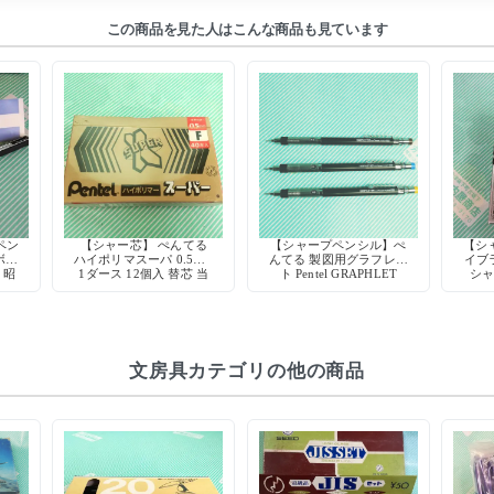
この商品を見た人はこんな商品も見ています
ペン
【シャー芯】 ぺんてる
【シャープペンシル】ぺ
【シ
ボー
ハイポリマスーパ 0.5mm
んてる 製図用グラフレッ
イブラ
 昭
1ダース 12個入 替芯 当
ト Pentel GRAPHLET
シャ
ク
時物 デッドストック 廃
0.3mm 0.7mm 0.9mm
廃盤
盤
文房具カテゴリの他の商品