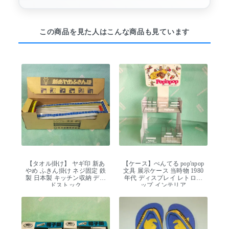
この商品を見た人はこんな商品も見ています
【タオル掛け】 ヤギ印 新あ
【ケース】ぺんてる pop'npop
やめ ふきん掛け ネジ固定 鉄
文具 展示ケース 当時物 1980
製 日本製 キッチン収納 デッ
年代 ディスプレイ レトロポ
ドストック
ップ インテリア