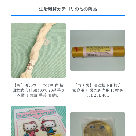
生活雑貨カテゴリの他の商品
【糸】ダルマ しつけ糸 白 横
【ゴミ袋】会津坂下町指定
田株式会社 綿100% 20番手 3
家庭用 可燃ごみ専用 10枚巻
本撚り 裁縫 手芸 仮縫い
10L 20L 40L