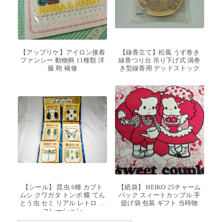
【アップリケ】アイロン接着
【線香立て】松風 うず巻き
ファンシー 動物柄 11種類 洋
線香つり台 吊り下げ式 渦巻
服 鞄 補修
き型線香用 デッドストック
【シール】 昆虫 6種 カブト
【紙袋】 HEIKO 25チャーム
ムシ クワガタ トンボ 蝶 てん
バック スィートカップル 手
とう虫 セミ リアル レトロ デ
提げ袋 包装 ギフト 当時物
コレーション