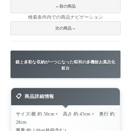
前の商品
検索条件内での商品ナビゲーション
次の商品
鏡と多彩な収納が一つになった昭和の多機能お風呂化
粧台
商品詳細情報
サイズ:横 約 50cm × 高さ 約 45cm × 奥行 約
28cm
重量:約 1.8kg(外箱含む)