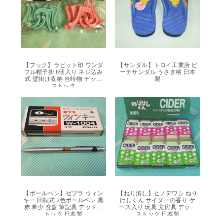
【フック】ラビット印 ワンダ
【サンダル】トロイ工業所 ビ
フル帽子掛 6個入り ネジ込み
ーチサンダル うさぎ柄 日本
式 壁掛け収納 当時物 デッド
製
ストック
【ボールペン】ゼブラ ウィン
【ねり消し】ヒノデワシ ねり
キー 回転式 2色ボールペン 黒
けしくん サイダーの香り ケ
赤 希少 廃盤 筆記具 デッドス
ース入り 玩具 文房具 デッド
トック 日本製
ストック 日本製