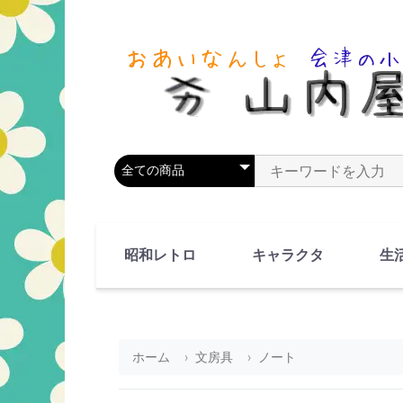
商品カテゴリを選択
商品名やキーワードを
昭和レトロ
キャラクタ
生
90's(平成2-11年)
80's(昭和55-64年)
70's(昭和45-54年)
60's(昭和35-44年)
50's(昭和25-34年)
40's(昭和15-24年)
30's(昭和5-14年)
漫画・アニメ
人物・動物
ホーム
文房具
ノート