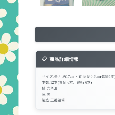
商品詳細情報
サイズ:長さ 約17cm × 直径 約0.7cm(鉛筆1本
本数:12本(青軸 6本、緑軸 6本)
軸:六角形
色:黒
製造:三菱鉛筆