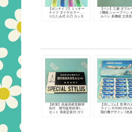
【ボンナイフ】ミッキー
【ペン】三菱 ダブル
ナイフ ダイヤカラー 折
2機能 シャープペン 
りたたみ式 小刀 カッタ
ルペン 多機能 文房具
ー 鉛筆削り 工作 当時物
和 デッドストッ
【鉄筆】高級高硬度鋼替
【消しゴム】世界の
先付 謄写版用鉄筆5本
ライン JUNBO ERAS
セット 美術定規付 ガリ
飛行機デザイン 3色
版印刷に