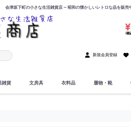
会津坂下町の小さな生活雑貨店 — 昭和の懐かしいレトロな品を販売
入力
新規会員登録
活雑貨
文房具
衣料品
履物・靴
インテリア
DIY・修理・自作
お風呂・トイレ
掃除・洗濯用具
裁縫
調理器具・料理関連
トイレットペーパー・
食器
筆記用具
事務用品
絵画・習字
テープ
玩具・おもちゃ
ノート
洋服
ジャージ・運動着
帽子
下着・手袋・靴下
鞄
アクセサリー・小物
ハンカチ・タオル類
化粧品
寝具
足袋
スリッパ
サンダル
シューズ
ちり紙・ティッシュ