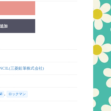
れ
追加
PENCIL(三菱鉛筆株式会社)
,
NI
ロックマン