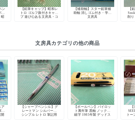
ペン
【鉛筆キャップ】昭和レ
【補助軸】スター鉛筆補
【鉛
ボー
トロ ゴルフ旗付きキャッ
助軸 消しゴム付き・学習
Smi
 昭
プ 遊び心ある文房具・コ
文房具
削り
ク
レクション向け
ッド
文房具カテゴリの他の商品
エア
【シャープペンシル】グ
【ボールペン】パイロッ
【
ER
レートマン シルバー軸
ト萬年筆 黒軸 ノック式
SE
展開
シンプル レトロ 筆記用
細字 1985年製 デッドス
トーン
具 デッドストック
トック