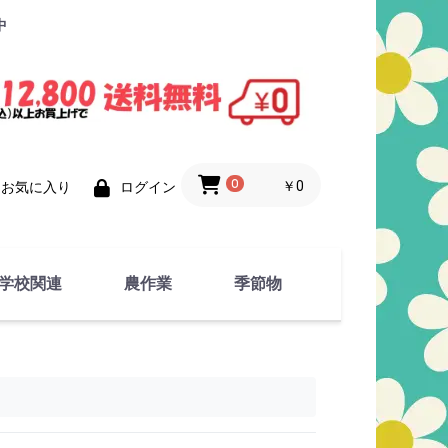
中
0
￥0
お気に入り
ログイン
学校関連
農作業
季節物
衣類
文具
運動用具
金属製品
竹・藁 製品
衣類品
春物
夏物
秋物
冬物