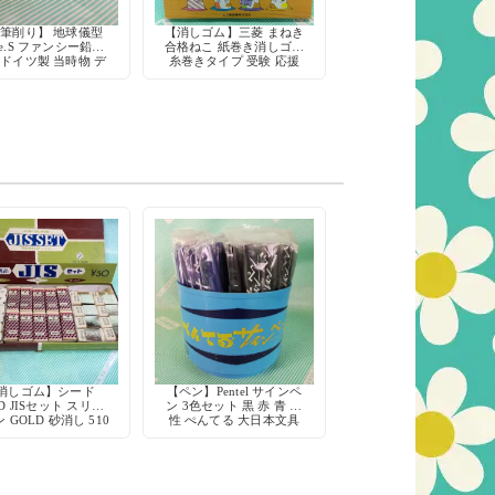
筆削り】 地球儀型
【消しゴム】三菱 まねき
le.S ファンシー鉛筆
合格ねこ 紙巻き消しゴム
 ドイツ製 当時物 デ
糸巻きタイプ 受験 応援
ストック ミニチュア
グッズ 三菱鉛筆
消しゴム】シード
【ペン】Pentel サインペ
ED JISセット スリー
ン 3色セット 黒 赤 青 水
 GOLD 砂消し 510
性 ぺんてる 大日本文具
デッドストック