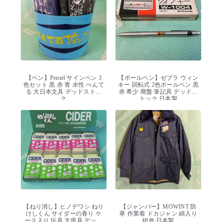
【ペン】Pentel サインペン 3
【ボールペン】ゼブラ ウィン
色セット 黒 赤 青 水性 ぺんて
キー 回転式 2色ボールペン 黒
る 大日本文具 デッドストッ
赤 希少 廃盤 筆記具 デッドス
ク
トック 日本製
【ねり消し】ヒノデワシ ねり
【ジャンパー】MOWINT 防
けしくん サイダーの香り ケ
寒 作業着 ドカジャン 綿入り
ース入り 玩具 文房具 デッド
紺色 日本製