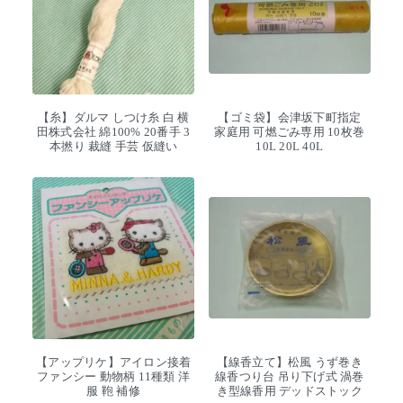
【糸】ダルマ しつけ糸 白 横
【ゴミ袋】会津坂下町指定
田株式会社 綿100% 20番手 3
家庭用 可燃ごみ専用 10枚巻
本撚り 裁縫 手芸 仮縫い
10L 20L 40L
【アップリケ】アイロン接着
【線香立て】松風 うず巻き
ファンシー 動物柄 11種類 洋
線香つり台 吊り下げ式 渦巻
服 鞄 補修
き型線香用 デッドストック