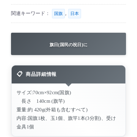
関連キーワード：
,
国旗
日本
旗日(国民の祝日)に
商品詳細情報
サイズ:70cm×92cm(国旗)
長さ 140cm (旗竿)
重量:約 420g(外箱も含むすべて)
内容:国旗1枚、玉1個、旗竿1本(3分割)、受け
金具1個