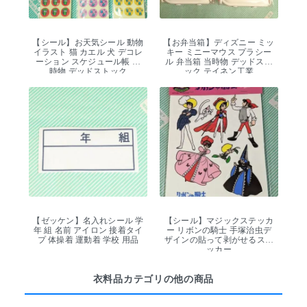
【シール】お天気シール 動物
【お弁当箱】ディズニー ミッ
イラスト 猫 カエル 犬 デコレ
キー ミニーマウス プラシー
ーション スケジュール帳 当
ル 弁当箱 当時物 デッドスト
時物 デッドストック
ック テイネン工業
【ゼッケン】名入れシール 学
【シール】マジックステッカ
年 組 名前 アイロン 接着タイ
ー リボンの騎士 手塚治虫デ
プ 体操着 運動着 学校 用品
ザインの貼って剥がせるステ
ッカー
衣料品カテゴリの他の商品