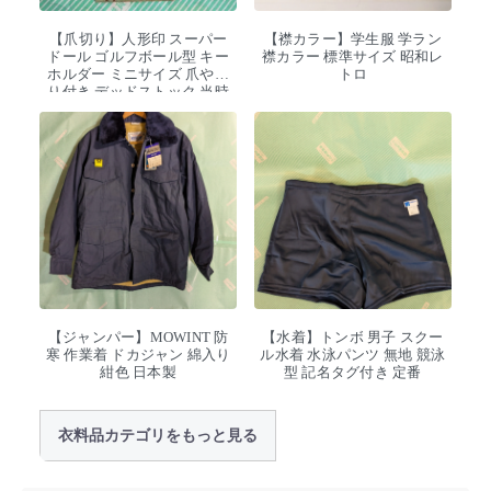
【爪切り】人形印 スーパー
【襟カラー】学生服 学ラン
ドール ゴルフボール型 キー
襟カラー 標準サイズ 昭和レ
ホルダー ミニサイズ 爪やす
トロ
り付き デッドストック 当時
物
【ジャンパー】MOWINT 防
【水着】トンボ 男子 スクー
寒 作業着 ドカジャン 綿入り
ル水着 水泳パンツ 無地 競泳
紺色 日本製
型 記名タグ付き 定番
衣料品カテゴリをもっと見る