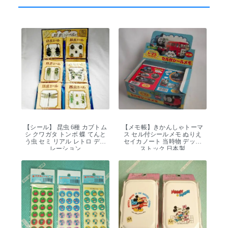
【シール】 昆虫 6種 カブトム
【メモ帳】きかんしゃトーマ
シ クワガタ トンボ 蝶 てんと
ス セル付シールメモ ぬりえ
う虫 セミ リアル レトロ デコ
セイカノート 当時物 デッド
レーション
ストック 日本製