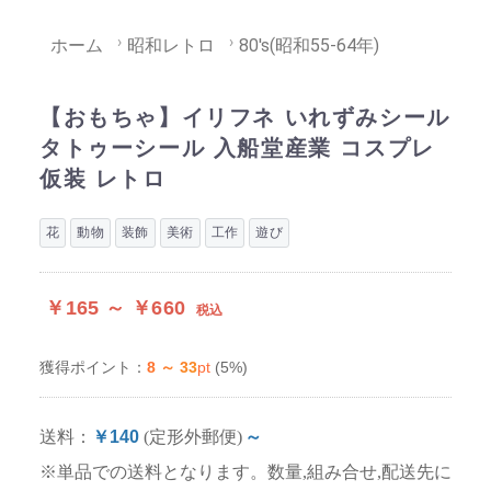
ホーム
昭和レトロ
80's(昭和55-64年)
【おもちゃ】イリフネ いれずみシール
タトゥーシール 入船堂産業 コスプレ
仮装 レトロ
花
動物
装飾
美術
工作
遊び
￥165 ～ ￥660
税込
8 ～ 33
pt
(5%)
獲得ポイント：
送料：
￥140
(定形外郵便)
～
※単品での送料となります。数量,組み合せ,配送先に