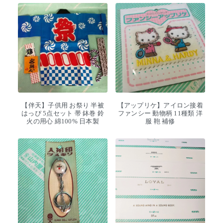
【伴天】子供用 お祭り 半被
【アップリケ】アイロン接着
はっぴ 5点セット 帯 鉢巻 鈴
ファンシー 動物柄 11種類 洋
火の用心 綿100% 日本製
服 鞄 補修