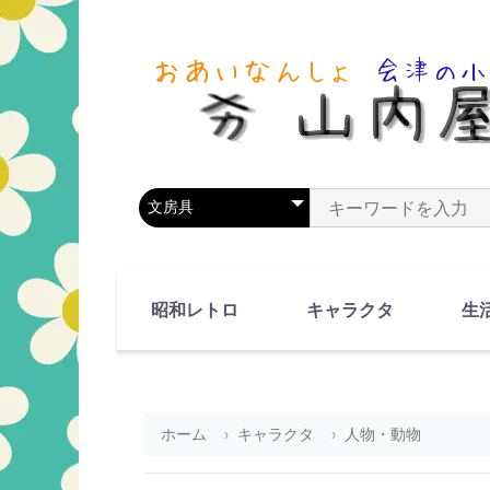
商品カテゴリを選択
商品名やキーワードを
昭和レトロ
キャラクタ
生
90's(平成2-11年)
80's(昭和55-64年)
70's(昭和45-54年)
60's(昭和35-44年)
50's(昭和25-34年)
40's(昭和15-24年)
30's(昭和5-14年)
漫画・アニメ
人物・動物
ホーム
キャラクタ
人物・動物