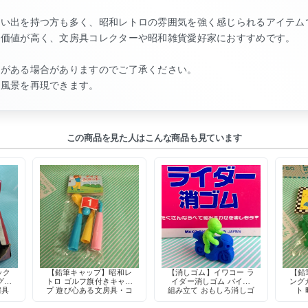
思い出を持つ方も多く、昭和レトロの雰囲気を強く感じられるアイテム
ン価値が高く、文房具コレクターや昭和雑貨愛好家におすすめです。
化がある場合がありますのでご了承ください。
い風景を再現できます。
この商品を見た人はこんな商品も見ています
ック
【鉛筆キャップ】昭和レ
【消しゴム】イワコー ラ
【鉛
グカ
トロ ゴルフ旗付きキャッ
イダー消しゴム バイク
ング
房具
プ 遊び心ある文房具・コ
組み立て おもしろ消しゴ
ト
レクション向け
ム 日本製 鉛筆キャップ