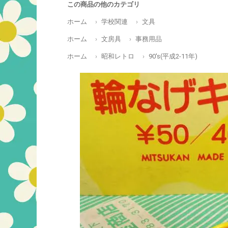
この商品の他のカテゴリ
ホーム
学校関連
文具
ホーム
文房具
事務用品
ホーム
昭和レトロ
90's(平成2-11年)