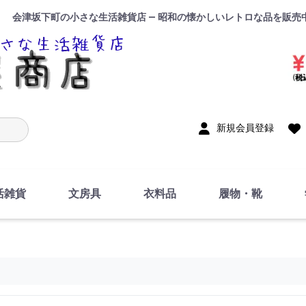
会津坂下町の小さな生活雑貨店 — 昭和の懐かしいレトロな品を販売
入力
新規会員登録
活雑貨
文房具
衣料品
履物・靴
インテリア
DIY・修理・自作
お風呂・トイレ
掃除・洗濯用具
裁縫
調理器具・料理関連
トイレットペーパー・
食器
筆記用具
事務用品
絵画・習字
テープ
玩具・おもちゃ
ノート
洋服
ジャージ・運動着
帽子
下着・手袋・靴下
鞄
アクセサリー・小物
ハンカチ・タオル類
化粧品
寝具
足袋
スリッパ
サンダル
シューズ
ちり紙・ティッシュ