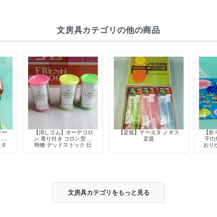
文房具カテゴリの他の商品
キー
【消しゴム】オーデコロ
【定規】テーエヌ ノギス
【折
 折
ン 香り付き コロン型 当
定規
子の
ッタ
時物 デッドストック 日
おりが
時物
本製
文房具カテゴリをもっと見る