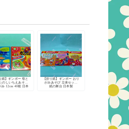
り紙】ギンポー 母と
【折り紙】ギンポー おり
たのしいちえあそび
がみあそび 立体セット
み 12cm 40枚 日本
紙の舞台 日本製
製