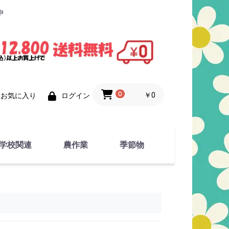
中
0
￥0
お気に入り
ログイン
学校関連
農作業
季節物
衣類
文具
運動用具
金属製品
竹・藁 製品
衣類品
春物
夏物
秋物
冬物