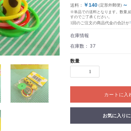
￥140
～
送料：
(定形外郵便)
※単品での送料となります。数量,
すのでご了承ください。
1回のご注文の商品代金の合計が
在庫情報
在庫数：
37
数量
1個以上の数量を入力してく
カートに入
お気に入りに