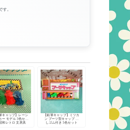
です。
筆キャップ】レーシ
【鉛筆キャップ】ミツカ
カー モデル 3色セッ
ン ブーツ型キャップ 消
 昭和レトロ 文房具
しゴム付き 5色セット