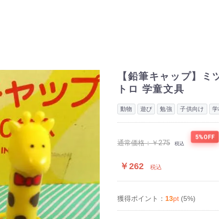
【鉛筆キャップ】ミツ
トロ 学童文具
動物
遊び
勉強
子供向け
学
5%OFF
通常価格：
￥275
税込
￥262
税込
13
pt
(5%)
獲得ポイント：