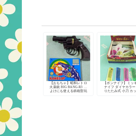
【おもちゃ】昭和レトロ
【ボンナイフ】ミッ
火薬銃 BIG BANG-R3 熊
ナイフ ダイヤカラー
よけにも使える鉄砲型玩
りたたみ式 小刀 カ
具
ー 鉛筆削り 工作 当