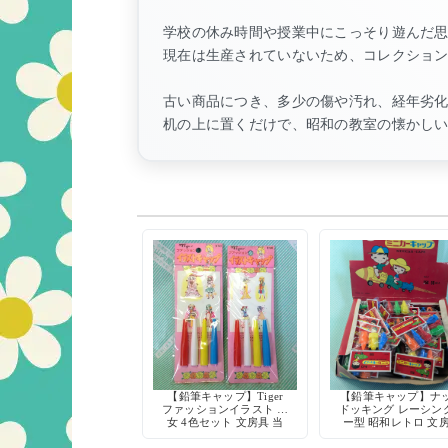
学校の休み時間や授業中にこっそり遊んだ
現在は生産されていないため、コレクショ
古い商品につき、多少の傷や汚れ、経年劣
机の上に置くだけで、昭和の教室の懐かし
【鉛筆キャップ】Tiger
【鉛筆キャップ】ナ
ファッションイラスト 少
ドッキング レーシン
女 4色セット 文房具 当
ー型 昭和レトロ 文
時物 レトロ
3本セット