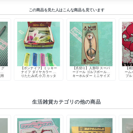
この商品を見た人はこんな商品も見ています
】グ
【ボンナイフ】ミッキー
【爪切り】人形印 スーパ
【紙袋
ー軸
ナイフ ダイヤカラー 折
ードール ゴルフボール型
ーム
記用
りたたみ式 小刀 カッタ
キーホルダー ミニサイズ
プル
ク
ー 鉛筆削り 工作 当時物
爪やすり付き デッドスト
ック 当時物
生活雑貨カテゴリの他の商品