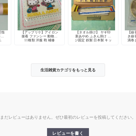
町指
【アップリケ】アイロン
【タオル掛け】 ヤギ印
【線
専用
接着 ファンシー 動物柄
新あやめ ふきん掛け ネ
き線
L
11種類 洋服 鞄 補修
ジ固定 鉄製 日本製 キッ
渦巻
チン収納 デッドストック
生活雑貨カテゴリをもっと見る
まだレビューはありません。ぜひ最初のレビューを投稿してください。
レビューを書く