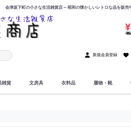
会津坂下町の小さな生活雑貨店 — 昭和の懐かしいレトロな品を販売
入力
新規会員登録
活雑貨
文房具
衣料品
履物・靴
インテリア
DIY・修理・自作
お風呂・トイレ
掃除・洗濯用具
裁縫
調理器具・料理関連
トイレットペーパー・
食器
筆記用具
事務用品
絵画・習字
テープ
玩具・おもちゃ
ノート
洋服
ジャージ・運動着
帽子
下着・手袋・靴下
鞄
アクセサリー・小物
ハンカチ・タオル類
化粧品
寝具
足袋
スリッパ
サンダル
シューズ
ちり紙・ティッシュ