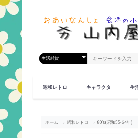
商品カテゴリを選択
商品名やキーワードを
昭和レトロ
キャラクタ
生
90's(平成2-11年)
80's(昭和55-64年)
70's(昭和45-54年)
60's(昭和35-44年)
50's(昭和25-34年)
40's(昭和15-24年)
30's(昭和5-14年)
漫画・アニメ
人物・動物
ホーム
昭和レトロ
80's(昭和55-64年)