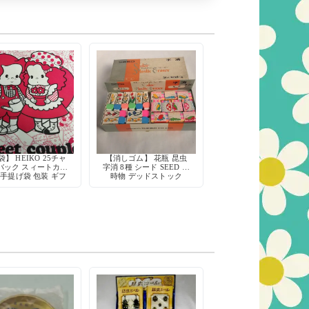
】 HEIKO 25チャ
【消しゴム】 花瓶 昆虫
バック スィートカッ
字消 8種 シード SEED 当
 手提げ袋 包装 ギフ
時物 デッドストック
ト 当時物