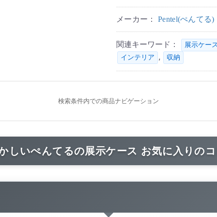
メーカー：
Pentel(ぺんてる)
関連キーワード：
展示ケー
,
インテリア
収納
検索条件内での商品ナビゲーション
懐かしいぺんてるの展示ケース お気に入りの