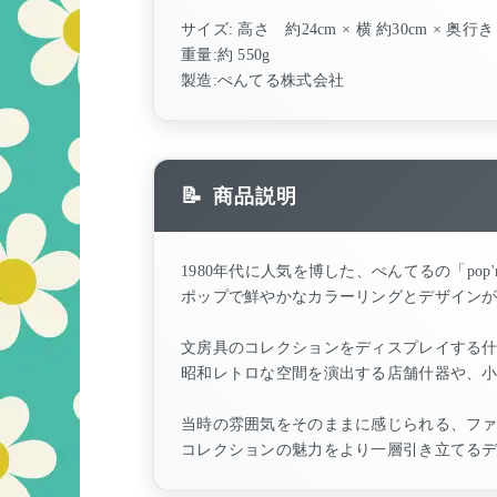
サイズ: 高さ 約24cm × 横 約30cm × 奥
重量:約 550g
製造:ぺんてる株式会社
商品説明
1980年代に人気を博した、ぺんてるの「po
ポップで鮮やかなカラーリングとデザイン
文房具のコレクションをディスプレイする
昭和レトロな空間を演出する店舗什器や、
当時の雰囲気をそのままに感じられる、フ
コレクションの魅力をより一層引き立てる