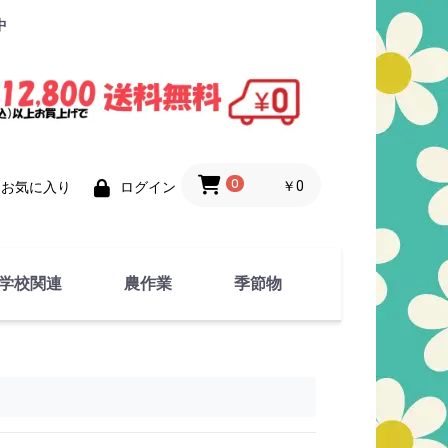
中
0
￥0
お気に入り
ログイン
学校関連
農作業
季節物
衣類
文具
運動用具
金属製品
竹・藁 製品
衣類品
春物
夏物
秋物
冬物