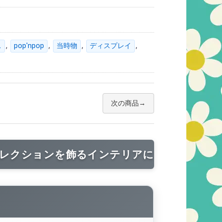
,
,
,
,
ス
pop'npop
当時物
ディスプレイ
次の商品
コレクションを飾るインテリアに