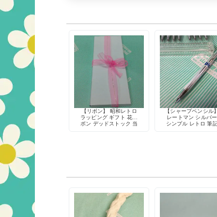
【リボン】 昭和レトロ
【シャープペンシル
ラッピング ギフト 花リ
レートマン シルバ
ボン デッドストック 当
シンプル レトロ 筆
時物 手芸用品
具 デッドストッ