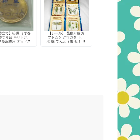
香立て】松風 うず巻
【シール】 昆虫 6種 カ
香つり台 吊り下げ式
ブトムシ クワガタ トン
き型線香用 デッドス
ボ 蝶 てんとう虫 セミ リ
トック
アル レトロ デコレーシ
ョン