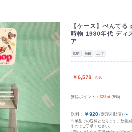
【ケース】ぺんてる po
時物 1980年代 デ
ア
収納
装飾
工作
￥6,578
税込
328
pt
(5%)
獲得ポイント：
￥920
～
送料：
(定形外郵便)
※単品での送料となります。数量,
すのでご了承ください。