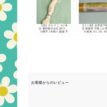
【糸】ダルマ しつけ糸
【ゴミ袋】会津坂下
白 横田株式会社 綿100%
定 家庭用 可燃ごみ
20番手 3本撚り 裁縫 手
10枚巻 10L 20L 40
芸 仮縫い
お客様からのレビュー