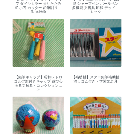
フ ダイヤカラー 折りたたみ
能 シャープペン ボールペン
式 小刀 カッター 鉛筆削り 工
多機能 文房具 昭和 デッドス
作 当時物
トック
【鉛筆キャップ】昭和レトロ
【補助軸】スター鉛筆補助軸
ゴルフ旗付きキャップ 遊び心
消しゴム付き・学習文房具
ある文房具・コレクション向
け