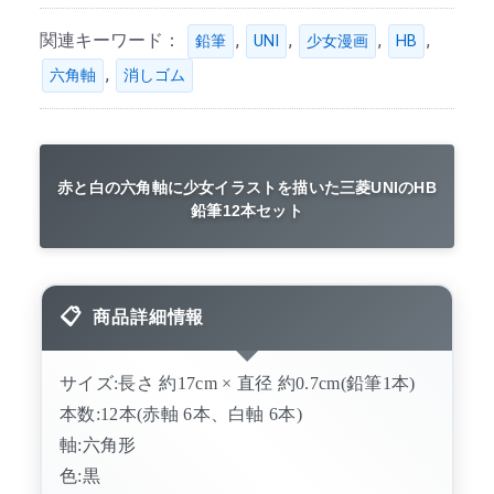
関連キーワード：
,
,
,
,
鉛筆
UNI
少女漫画
HB
,
六角軸
消しゴム
赤と白の六角軸に少女イラストを描いた三菱UNIのHB
鉛筆12本セット
商品詳細情報
サイズ:長さ 約17cm × 直径 約0.7cm(鉛筆1本)
本数:12本(赤軸 6本、白軸 6本)
軸:六角形
色:黒