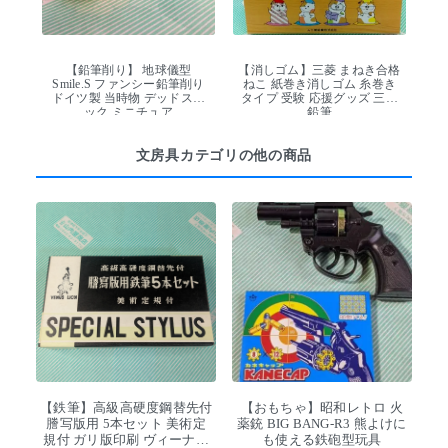
【鉛筆削り】 地球儀型
【消しゴム】三菱 まねき合格
Smile.S ファンシー鉛筆削り
ねこ 紙巻き消しゴム 糸巻き
ドイツ製 当時物 デッドスト
タイプ 受験 応援グッズ 三菱
ック ミニチュア
鉛筆
文房具カテゴリの他の商品
【鉄筆】高級高硬度鋼替先付
【おもちゃ】昭和レトロ 火
謄写版用 5本セット 美術定
薬銃 BIG BANG-R3 熊よけに
規付 ガリ版印刷 ヴィーナス
も使える鉄砲型玩具