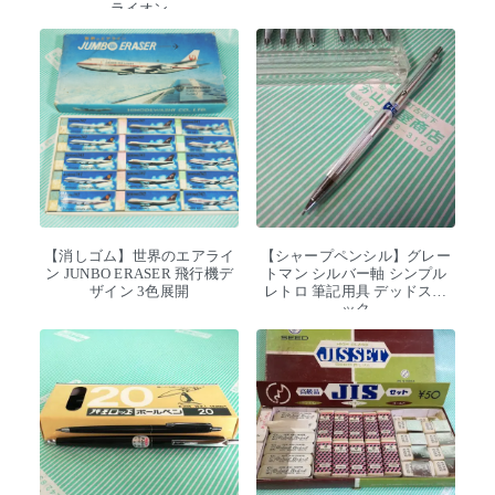
ライオン
【消しゴム】世界のエアライ
【シャープペンシル】グレー
ン JUNBO ERASER 飛行機デ
トマン シルバー軸 シンプル
ザイン 3色展開
レトロ 筆記用具 デッドスト
ック