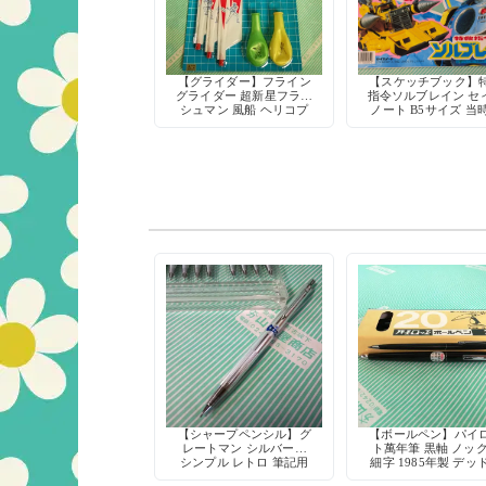
【グライダー】フライン
【スケッチブック】
グライダー 超新星フラッ
指令ソルブレイン セ
シュマン 風船 ヘリコプ
ノート B5サイズ 当
ター おもちゃ セイカノ
特撮 メタルヒーロー
ート 日本製 当時物
ッドストック 日本
【シャープペンシル】グ
【ボールペン】パイ
レートマン シルバー軸
ト萬年筆 黒軸 ノッ
シンプル レトロ 筆記用
細字 1985年製 デッ
具 デッドストック
トック