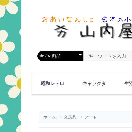
商品カテゴリを選択
商品名やキーワードを
昭和レトロ
キャラクタ
生
90's(平成2-11年)
80's(昭和55-64年)
70's(昭和45-54年)
60's(昭和35-44年)
50's(昭和25-34年)
40's(昭和15-24年)
30's(昭和5-14年)
漫画・アニメ
人物・動物
ホーム
文房具
ノート