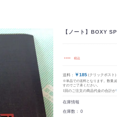
【ノート】BOXY SPI
----
税込
￥185
送料：
(クリックポスト)
※単品での送料となります。数量,
すのでご了承ください。
1回のご注文の商品代金の合計が
在庫情報
在庫数：
0