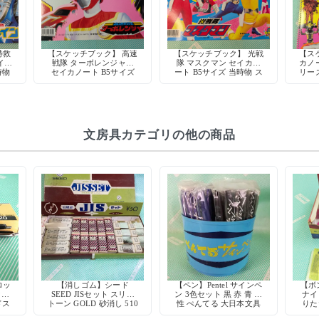
特救
【スケッチブック】 高速
【スケッチブック】 光戦
【ス
イカ
戦隊 ターボレンジャー
隊 マスクマン セイカノ
カノ
時物
セイカノート B5サイズ
ート B5サイズ 当時物 ス
リー
 デ
当時物 スーパー戦隊 特
ーパー戦隊 特撮 日本製
ウ 人
製
撮 日本製 デッドストッ
デッドストック
時物
ク
文房具カテゴリの他の商品
ロッ
【消しゴム】シード
【ペン】Pentel サインペ
【ボ
ク式
SEED JISセット スリー
ン 3色セット 黒 赤 青 水
ナイ
ドス
トーン GOLD 砂消し 510
性 ぺんてる 大日本文具
りた
デッドストック
ー 