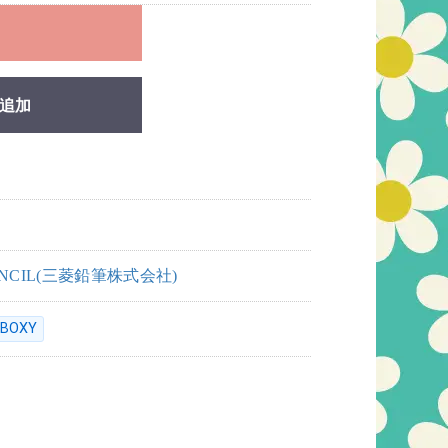
れ
追加
PENCIL(三菱鉛筆株式会社)
BOXY