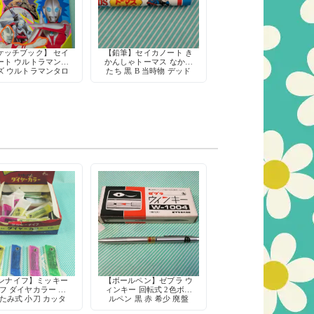
ケッチブック】 セイ
【鉛筆】セイカノート き
ート ウルトラマンシ
かんしゃトーマス なかま
ズ ウルトラマンタロ
たち 黒 B 当時物 デッド
気怪獣 B5サイズ 当
ストック キャラクター
 日本製 デッドスト
文具 日本製
ック
ンナイフ】ミッキー
【ボールペン】ゼブラ ウ
フ ダイヤカラー 折
ィンキー 回転式 2色ボー
たみ式 小刀 カッタ
ルペン 黒 赤 希少 廃盤
鉛筆削り 工作 当時物
筆記具 デッドストック