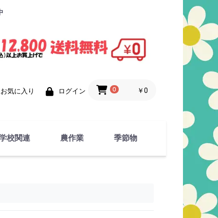
中
0
￥0
お気に入り
ログイン
学校関連
農作業
季節物
衣類
文具
運動用具
金属製品
竹・藁 製品
衣類品
春物
夏物
秋物
冬物