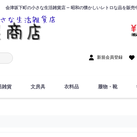
会津坂下町の小さな生活雑貨店 — 昭和の懐かしいレトロな品を販売
入力
新規会員登録
活雑貨
文房具
衣料品
履物・靴
インテリア
DIY・修理・自作
お風呂・トイレ
掃除・洗濯用具
裁縫
調理器具・料理関連
トイレットペーパー・
食器
筆記用具
事務用品
絵画・習字
テープ
玩具・おもちゃ
ノート
洋服
ジャージ・運動着
帽子
下着・手袋・靴下
鞄
アクセサリー・小物
ハンカチ・タオル類
化粧品
寝具
足袋
スリッパ
サンダル
シューズ
ちり紙・ティッシュ