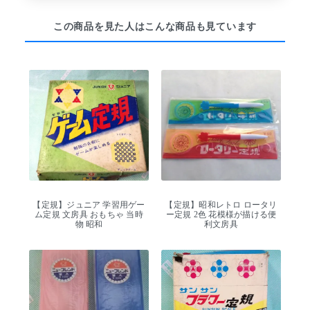
この商品を見た人はこんな商品も見ています
【定規】ジュニア 学習用ゲー
【定規】昭和レトロ ロータリ
ム定規 文房具 おもちゃ 当時
ー定規 2色 花模様が描ける便
物 昭和
利文房具