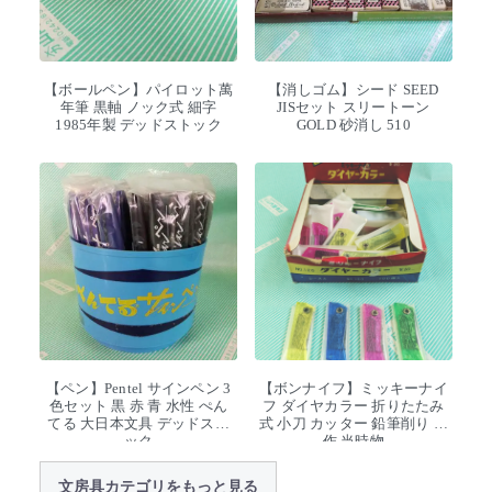
【ボールペン】パイロット萬
【消しゴム】シード SEED
年筆 黒軸 ノック式 細字
JISセット スリートーン
1985年製 デッドストック
GOLD 砂消し 510
【ペン】Pentel サインペン 3
【ボンナイフ】ミッキーナイ
色セット 黒 赤 青 水性 ぺん
フ ダイヤカラー 折りたたみ
てる 大日本文具 デッドスト
式 小刀 カッター 鉛筆削り 工
ック
作 当時物
文房具カテゴリをもっと見る