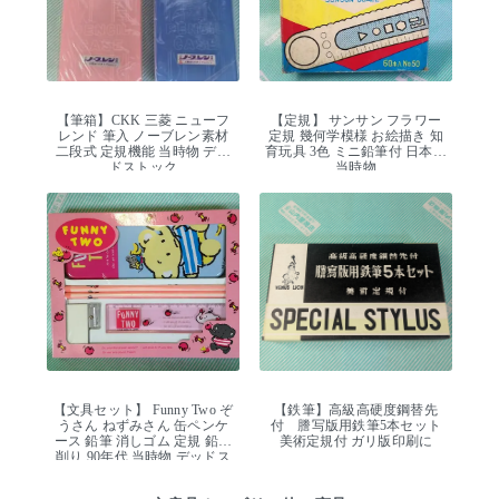
【筆箱】CKK 三菱 ニューフ
【定規】 サンサン フラワー
レンド 筆入 ノーブレン素材
定規 幾何学模様 お絵描き 知
二段式 定規機能 当時物 デッ
育玩具 3色 ミニ鉛筆付 日本製
ドストック
当時物
【文具セット】 Funny Two ぞ
【鉄筆】高級高硬度鋼替先
うさん ねずみさん 缶ペンケ
付 謄写版用鉄筆5本セット
ース 鉛筆 消しゴム 定規 鉛筆
美術定規付 ガリ版印刷に
削り 90年代 当時物 デッドス
トック