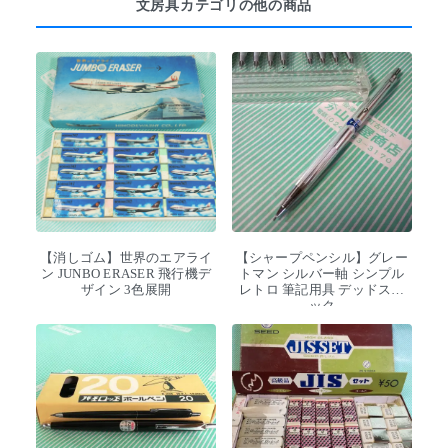
文房具カテゴリの他の商品
【消しゴム】世界のエアライ
【シャープペンシル】グレー
ン JUNBO ERASER 飛行機デ
トマン シルバー軸 シンプル
ザイン 3色展開
レトロ 筆記用具 デッドスト
ック