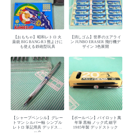
【おもちゃ】昭和レトロ 火
【消しゴム】世界のエアライ
薬銃 BIG BANG-R3 熊よけに
ン JUNBO ERASER 飛行機デ
も使える鉄砲型玩具
ザイン 3色展開
【シャープペンシル】グレー
【ボールペン】パイロット萬
トマン シルバー軸 シンプル
年筆 黒軸 ノック式 細字
レトロ 筆記用具 デッドスト
1985年製 デッドストック
ック