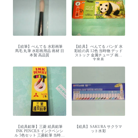
【絵筆】ぺんてる 水彩画筆
【絵具】 ぺんてる パンダ 水
馬毛 丸筆 水彩画用品 画材 日
彩絵の具 12色 当時物 デッド
本製 高品質
ストック 金属チューブ 画材
文房具
【絵具鉛筆】三菱 絵具鉛筆
【絵具】SAKURA サクラマ
INK PENCILS インクペンシ
ット水彩
ル 5色セット 三菱鉛筆 当時物