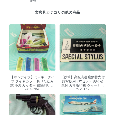
水彩
文房具カテゴリの他の商品
【ボンナイフ】ミッキーナイ
【鉄筆】高級高硬度鋼替先付
フ ダイヤカラー 折りたたみ
謄写版用 5本セット 美術定
式 小刀 カッター 鉛筆削り 工
規付 ガリ版印刷 ヴィーナス
作 当時物
ライオン