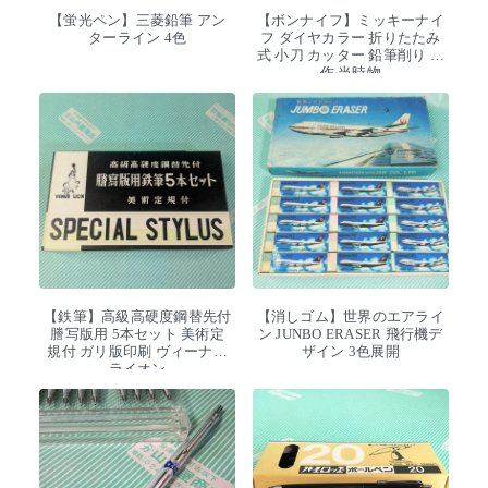
【蛍光ペン】三菱鉛筆 アン
【ボンナイフ】ミッキーナイ
ターライン 4色
フ ダイヤカラー 折りたたみ
式 小刀 カッター 鉛筆削り 工
作 当時物
【鉄筆】高級高硬度鋼替先付
【消しゴム】世界のエアライ
謄写版用 5本セット 美術定
ン JUNBO ERASER 飛行機デ
規付 ガリ版印刷 ヴィーナス
ザイン 3色展開
ライオン