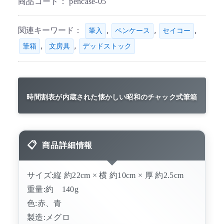
商品コード：
pencase-05
関連キーワード：
,
,
,
筆入
ペンケース
セイコー
,
,
筆箱
文房具
デッドストック
時間割表が内蔵された懐かしい昭和のチャック式筆箱
商品詳細情報
サイズ:縦 約22cm × 横 約10cm × 厚 約2.5cm
重量:約 140g
色:赤、青
製造:メグロ