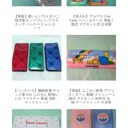
【筆箱】使いよいワイダー二
【筆入れ】アルプス Cute
段式筆入 ノーブレン プラス
Sarah ペンシルケース 筆箱 2
チック ペンケース レトロポ
面式 マグネット式 日本製
ップ
【ペンケース】篠崎産業 チャ
【筆箱】ユニオン鉛筆 アフリ
ック筆入れ しのきん 昭和レ
カンヌーン 動物 ファンシー 2
トロ ファスナー 筆箱 当時物
面式 マグネット 80年代 当時
デッドストック
物 デッドストック 日本製