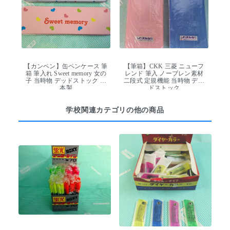
【カンペン】缶ペンケース 筆
【筆箱】CKK 三菱 ニューフ
箱 筆入れ Sweet memory 女の
レンド 筆入 ノーブレン素材
子 当時物 デッドストック 日
二段式 定規機能 当時物 デッ
本製
ドストック
学校関連カテゴリの他の商品