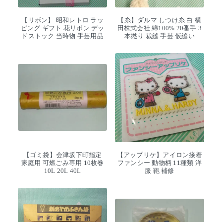
【リボン】 昭和レトロ ラッ
【糸】ダルマ しつけ糸 白 横
ピング ギフト 花リボン デッ
田株式会社 綿100% 20番手 3
ドストック 当時物 手芸用品
本撚り 裁縫 手芸 仮縫い
【ゴミ袋】会津坂下町指定
【アップリケ】アイロン接着
家庭用 可燃ごみ専用 10枚巻
ファンシー 動物柄 11種類 洋
10L 20L 40L
服 鞄 補修