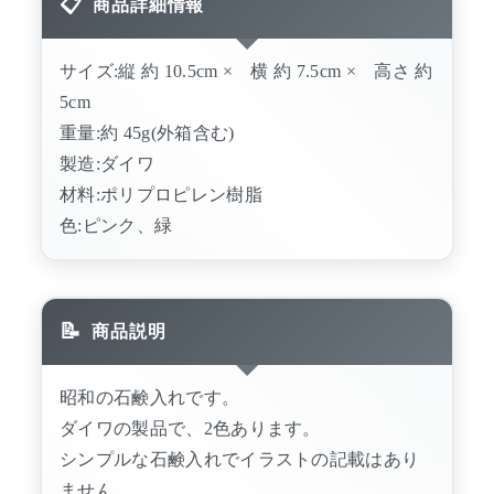
商品詳細情報
サイズ:縦 約 10.5cm × 横 約 7.5cm × 高さ 約
5cm
重量:約 45g(外箱含む)
製造:ダイワ
材料:ポリプロピレン樹脂
色:ピンク、緑
商品説明
昭和の石鹸入れです。
ダイワの製品で、2色あります。
シンプルな石鹸入れでイラストの記載はあり
ません。