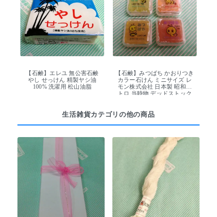
【石鹸】エレユ 無公害石鹸
【石鹸】みつばち かおりつき
やし せっけん 精製ヤシ油
カラー石けん ミニサイズ レ
100% 洗濯用 松山油脂
モン株式会社 日本製 昭和レ
トロ 当時物 デッドストック
生活雑貨カテゴリの他の商品