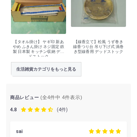
【タオル掛け】 ヤギ印 新あ
【線香立て】松風 うず巻き
やめ ふきん掛け ネジ固定 鉄
線香つり台 吊り下げ式 渦巻
製 日本製 キッチン収納 デッ
き型線香用 デッドストック
ドストック
生活雑貨カテゴリをもっと見る
商品レビュー
(全4件中
4
件表示)
4.8
(4件)
sai