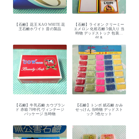
【石鹸】花王 KAO WHITE 花
【石鹸】ライオン クリーミー
王石鹸ホワイト 昔の製品
エメロン 化粧石鹸 5個入り 当
時物 デッドストック 包装紙
付き
【石鹸】牛乳石鹸 カウブラン
【石鹸】トンボ 紙石鹸 かみ
ド 赤箱 70年代 ヴィンテージ
せっけん 当時物 デッドスト
パッケージ 当時物
ック 5色セット