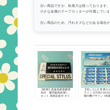
古い商品ですが、粘着力は残っております
小さな金属のテープカッターが付属してい
古い商品のため、汚れキズなどがある場合
【鉄筆】高級高硬度鋼替
【消しゴム】世界の
先付 謄写版用鉄筆5本
ライン JUNBO ERAS
セット 美術定規付 ガリ
飛行機デザイン 3色
版印刷に