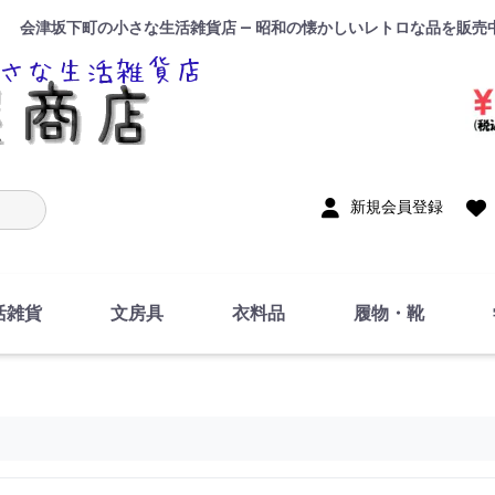
会津坂下町の小さな生活雑貨店 — 昭和の懐かしいレトロな品を販売
入力
新規会員登録
活雑貨
文房具
衣料品
履物・靴
インテリア
DIY・修理・自作
お風呂・トイレ
掃除・洗濯用具
裁縫
調理器具・料理関連
トイレットペーパー・
食器
筆記用具
事務用品
絵画・習字
テープ
玩具・おもちゃ
ノート
洋服
ジャージ・運動着
帽子
下着・手袋・靴下
鞄
アクセサリー・小物
ハンカチ・タオル類
化粧品
寝具
足袋
スリッパ
サンダル
シューズ
ちり紙・ティッシュ