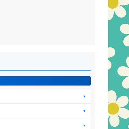
▼
▼
▼