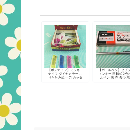
【ボンナイフ】ミッキー
【ボールペン】ゼブラ
ナイフ ダイヤカラー 折
ィンキー 回転式 2色
りたたみ式 小刀 カッタ
ルペン 黒 赤 希少 
ー 鉛筆削り 工作 当時物
筆記具 デッドスト
日本製