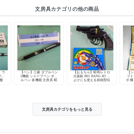
文房具カテゴリの他の商品
 ウ
【ペン】三菱 ダブルペン
【おもちゃ】昭和レトロ
【シ
ボー
2機能 シャープペン ボー
火薬銃 BIG BANG-R3 熊
ブト
廃盤
ルペン 多機能 文房具 昭
よけにも使える鉄砲型玩
ボ 蝶
ック
和 デッドストック
具
アル
文房具カテゴリをもっと見る