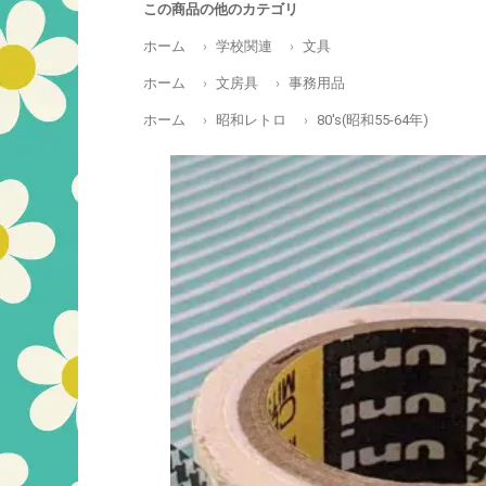
この商品の他のカテゴリ
ホーム
学校関連
文具
ホーム
文房具
事務用品
ホーム
昭和レトロ
80's(昭和55-64年)