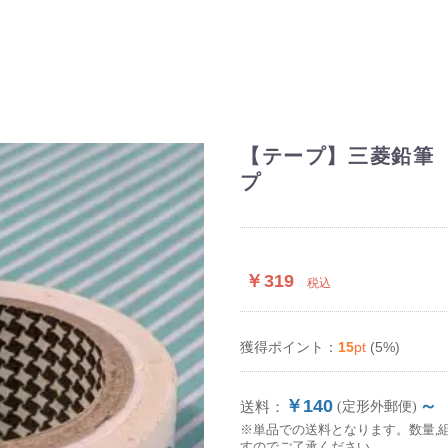
【テープ】三菱鉛筆 
プ
￥319
税込
15
pt
(5%)
獲得ポイント：
￥140
～
送料：
(定形外郵便)
※単品での送料となります。数量,
すのでご了承ください。