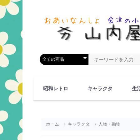
商品カテゴリを選択
商品名やキーワードを
昭和レトロ
キャラクタ
生
90's(平成2-11年)
80's(昭和55-64年)
70's(昭和45-54年)
60's(昭和35-44年)
50's(昭和25-34年)
40's(昭和15-24年)
30's(昭和5-14年)
漫画・アニメ
人物・動物
ホーム
キャラクタ
人物・動物