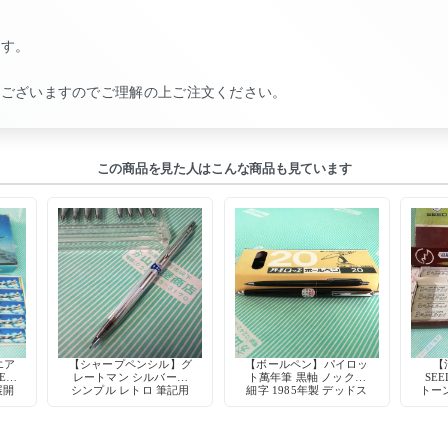
。
ます。
がございますのでご理解の上ご注文ください。
この商品を見た人はこんな商品も見ています
エア
【シャープペンシル】グ
【ボールペン】パイロッ
【
ER
レートマン シルバー軸
ト萬年筆 黒軸 ノック式
SE
展開
シンプル レトロ 筆記用
細字 1985年製 デッドス
トーン
具 デッドストック
トック