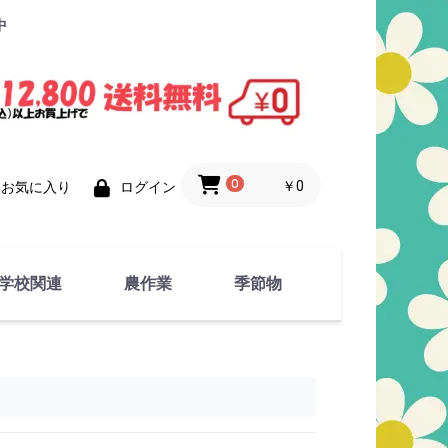
中
0
￥0
お気に入り
ログイン
学校関連
農作業
季節物
衣類
文具
運動用具
金属製品
竹・藁 製品
衣類品
春物
夏物
秋物
冬物