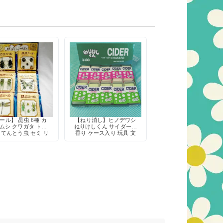
ール】 昆虫 6種 カ
【ねり消し】ヒノデワシ
ムシ クワガタ トン
ねりけしくん サイダーの
 てんとう虫 セミ リ
香り ケース入り 玩具 文
 レトロ デコレーシ
房具 デッドストック 日
ョン
本製