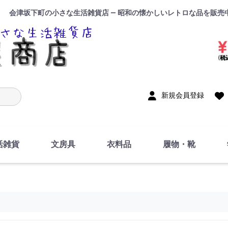
会津坂下町の小さな生活雑貨店 — 昭和の懐かしいレトロな品を販売
入力
新規会員登録
活雑貨
文房具
衣料品
履物・靴
インテリア
DIY・修理・自作
お風呂・トイレ
掃除・洗濯用具
裁縫
調理器具・料理関連
トイレットペーパー・
食器
筆記用具
事務用品
絵画・習字
テープ
玩具・おもちゃ
ノート
洋服
ジャージ・運動着
帽子
下着・手袋・靴下
鞄
アクセサリー・小物
ハンカチ・タオル類
化粧品
寝具
足袋
スリッパ
サンダル
シューズ
ちり紙・ティッシュ