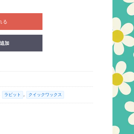
ださい
れる
追加
,
,
ラビット
クイックワックス