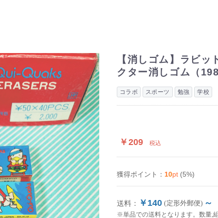
【消しゴム】ラビット 
クター消しゴム（19
コラボ
スポーツ
勉強
学校
￥209
税込
10
pt
(5%)
獲得ポイント：
￥140
～
送料：
(定形外郵便)
※単品での送料となります。数量,