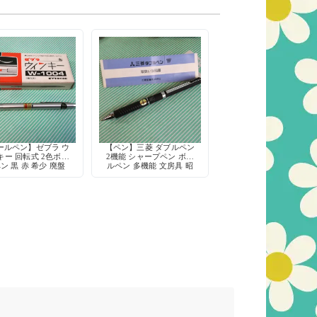
ールペン】ゼブラ ウ
【ペン】三菱 ダブルペン
キー 回転式 2色ボー
2機能 シャープペン ボー
ン 黒 赤 希少 廃盤
ルペン 多機能 文房具 昭
具 デッドストック
和 デッドストック
日本製