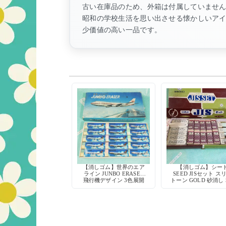
古い在庫品のため、外箱は付属していませ
昭和の学校生活を思い出させる懐かしいア
少価値の高い一品です。
【消しゴム】世界のエア
【消しゴム】シー
ライン JUNBO ERASER
SEED JISセット ス
飛行機デザイン 3色展開
トーン GOLD 砂消し 