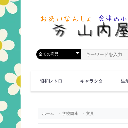
商品カテゴリを選択
商品名やキーワードを
昭和レトロ
キャラクタ
生
90's(平成2-11年)
80's(昭和55-64年)
70's(昭和45-54年)
60's(昭和35-44年)
50's(昭和25-34年)
40's(昭和15-24年)
30's(昭和5-14年)
漫画・アニメ
人物・動物
ホーム
学校関連
文具