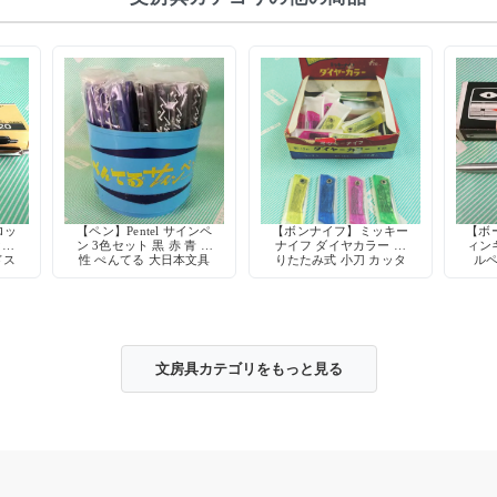
ロッ
【ペン】Pentel サインペ
【ボンナイフ】ミッキー
【ボ
ク式
ン 3色セット 黒 赤 青 水
ナイフ ダイヤカラー 折
ィン
ドス
性 ぺんてる 大日本文具
りたたみ式 小刀 カッタ
ルペ
デッドストック
ー 鉛筆削り 工作 当時物
筆記
文房具カテゴリをもっと見る