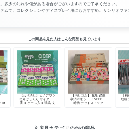
ん。多少の汚れや傷がある場合がございますのでご了承ください。
イテムで、コレクションやディスプレイ用にもおすすめ。サンリオファ
この商品を見た人はこんな商品も見ています
ド
【ねり消し】ヒノデワシ
【消しゴム】 花瓶 昆虫
【補
リー
ねりけしくん サイダーの
字消 8種 シード SEED 当
助軸
510
香り ケース入り 玩具 文
時物 デッドストック
房具 デッドストック 日
本製
文房具カテゴリの他の商品