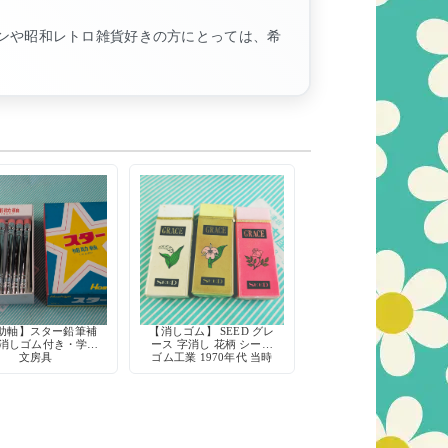
ンや昭和レトロ雑貨好きの方にとっては、希
助軸】スター鉛筆補
【消しゴム】 SEED グレ
 消しゴム付き・学習
ース 字消し 花柄 シード
文房具
ゴム工業 1970年代 当時
物 デッドストック 希少