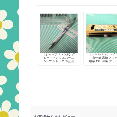
【シャープペンシル】グ
【ボールペン】パイ
レートマン シルバー軸
ト萬年筆 黒軸 ノッ
シンプル レトロ 筆記用
細字 1985年製 デッ
具 デッドストック
トック
お客様からのレビュー