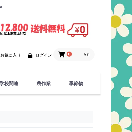
中
0
￥0
お気に入り
ログイン
学校関連
農作業
季節物
衣類
文具
運動用具
金属製品
竹・藁 製品
衣類品
春物
夏物
秋物
冬物