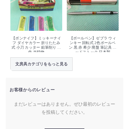
【ボンナイフ】ミッキーナイ
【ボールペン】ゼブラ ウィ
フ ダイヤカラー 折りたたみ
ンキー 回転式 2色ボールペ
式 小刀 カッター 鉛筆削り 工
ン 黒 赤 希少 廃盤 筆記具 デ
作 当時物
ッドストック 日本製
文房具カテゴリをもっと見る
お客様からのレビュー
まだレビューはありません。ぜひ最初のレビュー
を投稿してください。