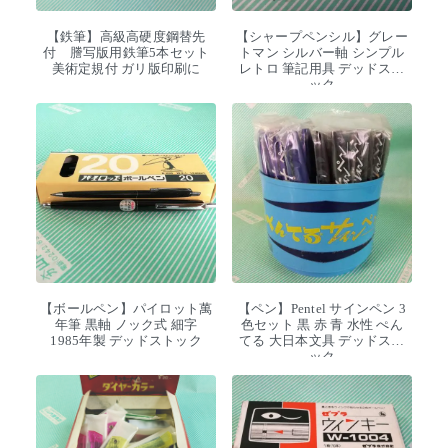
【鉄筆】高級高硬度鋼替先
【シャープペンシル】グレー
付 謄写版用鉄筆5本セット
トマン シルバー軸 シンプル
美術定規付 ガリ版印刷に
レトロ 筆記用具 デッドスト
ック
【ボールペン】パイロット萬
【ペン】Pentel サインペン 3
年筆 黒軸 ノック式 細字
色セット 黒 赤 青 水性 ぺん
1985年製 デッドストック
てる 大日本文具 デッドスト
ック