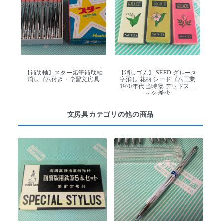
【補助軸】スター鉛筆補助軸
【消しゴム】 SEED グレース
消しゴム付き・学習文房具
字消し 花柄 シードゴム工業
1970年代 当時物 デッドスト
ック 希少
文房具カテゴリの他の商品