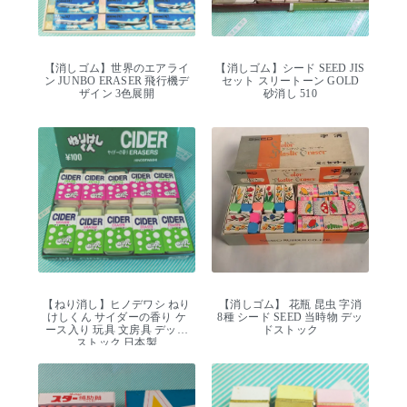
【消しゴム】世界のエアライ
【消しゴム】シード SEED JIS
ン JUNBO ERASER 飛行機デ
セット スリートーン GOLD
ザイン 3色展開
砂消し 510
【ねり消し】ヒノデワシ ねり
【消しゴム】 花瓶 昆虫 字消
けしくん サイダーの香り ケ
8種 シード SEED 当時物 デッ
ース入り 玩具 文房具 デッド
ドストック
ストック 日本製