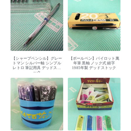
【シャープペンシル】グレー
【ボールペン】パイロット萬
トマン シルバー軸 シンプル
年筆 黒軸 ノック式 細字
レトロ 筆記用具 デッドスト
1985年製 デッドストック
ック