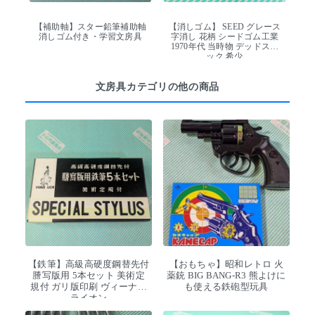
【補助軸】スター鉛筆補助軸
【消しゴム】 SEED グレース
消しゴム付き・学習文房具
字消し 花柄 シードゴム工業
1970年代 当時物 デッドスト
ック 希少
文房具カテゴリの他の商品
【鉄筆】高級高硬度鋼替先付
【おもちゃ】昭和レトロ 火
謄写版用 5本セット 美術定
薬銃 BIG BANG-R3 熊よけに
規付 ガリ版印刷 ヴィーナス
も使える鉄砲型玩具
ライオン