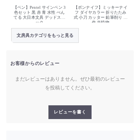
【ペン】Pentel サインペン 3
【ボンナイフ】ミッキーナイ
色セット 黒 赤 青 水性 ぺん
フ ダイヤカラー 折りたたみ
てる 大日本文具 デッドスト
式 小刀 カッター 鉛筆削り 工
ック
作 当時物
文房具カテゴリをもっと見る
お客様からのレビュー
まだレビューはありません。ぜひ最初のレビュー
を投稿してください。
レビューを書く