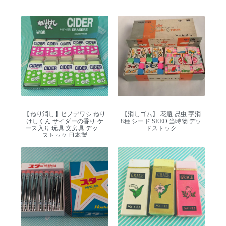
【ねり消し】ヒノデワシ ねり
【消しゴム】 花瓶 昆虫 字消
けしくん サイダーの香り ケ
8種 シード SEED 当時物 デッ
ース入り 玩具 文房具 デッド
ドストック
ストック 日本製