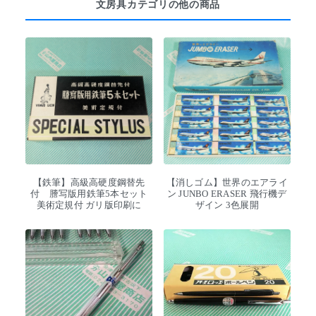
文房具カテゴリの他の商品
【鉄筆】高級高硬度鋼替先
【消しゴム】世界のエアライ
付 謄写版用鉄筆5本セット
ン JUNBO ERASER 飛行機デ
美術定規付 ガリ版印刷に
ザイン 3色展開