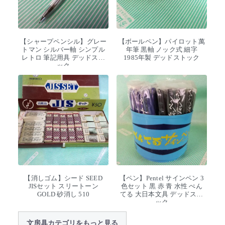
【シャープペンシル】グレー
【ボールペン】パイロット萬
トマン シルバー軸 シンプル
年筆 黒軸 ノック式 細字
レトロ 筆記用具 デッドスト
1985年製 デッドストック
ック
【消しゴム】シード SEED
【ペン】Pentel サインペン 3
JISセット スリートーン
色セット 黒 赤 青 水性 ぺん
GOLD 砂消し 510
てる 大日本文具 デッドスト
ック
文房具カテゴリをもっと見る