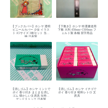
【ブックカバー】ホシヤ 透明
【下敷き】ホシヤ 特選書道用
ビニールカバー 少女 イラス
下敷 大判 450mm×1500mm フ
ト A5サイズ 3枚セット 当時
ェルト製 条幅 習字用品
物 日本製
【消しゴム】ホシヤ ミントで
【消しゴム】ホシヤ イチゴで
ポイ 香り付き まとまる消し
ポイ 香り付き 昭和レトロ 文
ゴム 懐かしい文房具 当時物
房具
デッドストック 日本製