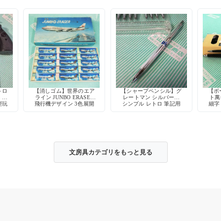
トロ
【消しゴム】世界のエア
【シャープペンシル】グ
【ボ
3 熊
ライン JUNBO ERASER
レートマン シルバー軸
ト萬
型玩
飛行機デザイン 3色展開
シンプル レトロ 筆記用
細字
具 デッドストック
文房具カテゴリをもっと見る