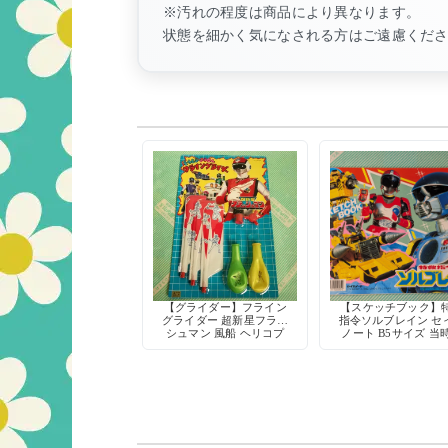
※汚れの程度は商品により異なります。
状態を細かく気になされる方はご遠慮くだ
【グライダー】フライン
【スケッチブック】
グライダー 超新星フラッ
指令ソルブレイン セ
シュマン 風船 ヘリコプ
ノート B5サイズ 当
ター おもちゃ セイカノ
特撮 メタルヒーロー
ート 日本製 当時物
ッドストック 日本