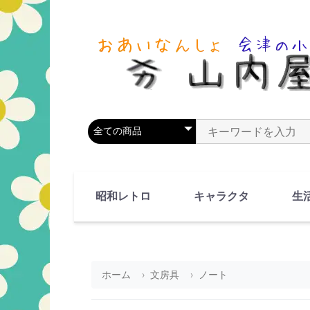
商品カテゴリを選択
商品名やキーワードを
昭和レトロ
キャラクタ
生
90's(平成2-11年)
80's(昭和55-64年)
70's(昭和45-54年)
60's(昭和35-44年)
50's(昭和25-34年)
40's(昭和15-24年)
30's(昭和5-14年)
漫画・アニメ
人物・動物
ホーム
文房具
ノート