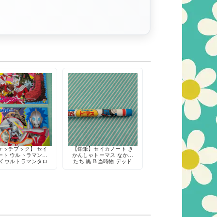
ケッチブック】 セイ
【鉛筆】セイカノート き
ート ウルトラマンシ
かんしゃトーマス なかま
ズ ウルトラマンタロ
たち 黒 B 当時物 デッド
気怪獣 B5サイズ 当
ストック キャラクター
 日本製 デッドスト
文具 日本製
ック