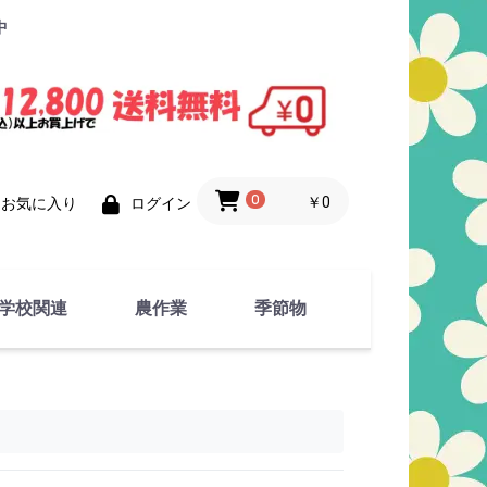
中
0
￥0
お気に入り
ログイン
学校関連
農作業
季節物
衣類
文具
運動用具
金属製品
竹・藁 製品
衣類品
春物
夏物
秋物
冬物