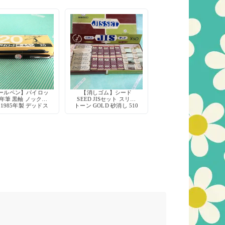
ールペン】パイロッ
【消しゴム】シード
年筆 黒軸 ノック式
SEED JISセット スリー
 1985年製 デッドス
トーン GOLD 砂消し 510
トック