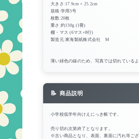
大きさ:17.9cm × 25.2cm
規格:学用3号
枚数:20枚
重さ:約130g (1冊)
棚・マス (6マス×8行)
製造元:東海製紙株式会社 M
薄い緑色の線のため、写真では切れている
商品説明
小学校低学年向けえにっき帳です。
売り切れ次第終了となります。
※古い商品となり、表面、裏面に汚れ等ご