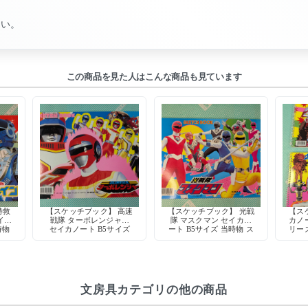
さい。
この商品を見た人はこんな商品も見ています
特救
【スケッチブック】 高速
【スケッチブック】 光戦
【ス
イカ
戦隊 ターボレンジャー
隊 マスクマン セイカノ
カノ
時物
セイカノート B5サイズ
ート B5サイズ 当時物 ス
リー
 デ
当時物 スーパー戦隊 特
ーパー戦隊 特撮 日本製
ウ 人
製
撮 日本製 デッドストッ
デッドストック
時物
ク
文房具カテゴリの他の商品