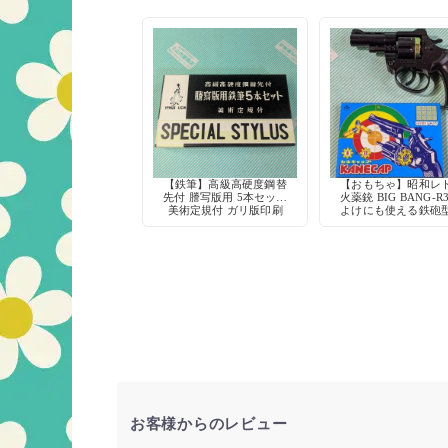
【鉄筆】高級高硬度鋼替
【おもちゃ】昭和レ
先付 謄写版用 5本セット
火薬銃 BIG BANG-R
美術定規付 ガリ版印刷
よけにも使える鉄砲
ヴィーナスライオン
具
お客様からのレビュー