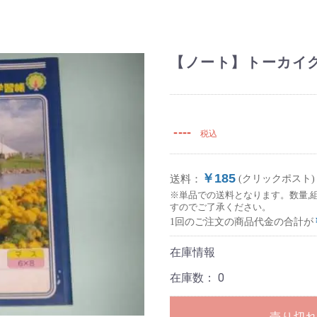
【ノート】トーカイ
----
税込
￥185
送料：
(クリックポスト)
※単品での送料となります。数量,
すのでご了承ください。
1回のご注文の商品代金の合計が
在庫情報
在庫数：
0
売り切