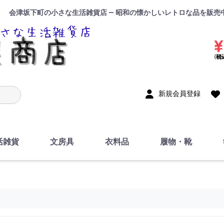
会津坂下町の小さな生活雑貨店 — 昭和の懐かしいレトロな品を販売
入力
新規会員登録
活雑貨
文房具
衣料品
履物・靴
インテリア
DIY・修理・自作
お風呂・トイレ
掃除・洗濯用具
裁縫
調理器具・料理関連
トイレットペーパー・
食器
筆記用具
事務用品
絵画・習字
テープ
玩具・おもちゃ
ノート
洋服
ジャージ・運動着
帽子
下着・手袋・靴下
鞄
アクセサリー・小物
ハンカチ・タオル類
化粧品
寝具
足袋
スリッパ
サンダル
シューズ
ちり紙・ティッシュ