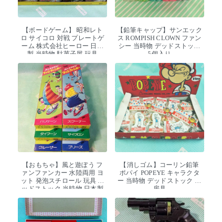
【ボードゲーム】 昭和レト
【鉛筆キャップ】サンエック
ロ サイコロ 対戦 プレートゲ
ス ROMPISH CLOWN ファン
ーム 株式会社ヒーロー 日本
シー 当時物 デッドストック
製 当時物 駄菓子屋 玩具
5個入り
【おもちゃ】風と遊ぼう フ
【消しゴム】コーリン鉛筆
ァンファンカー 水陸両用 ヨ
ポパイ POPEYE キャラクタ
ット 発泡スチロール 玩具 デ
ー 当時物 デッドストック 文
ッドストック 当時物 日本製
房具