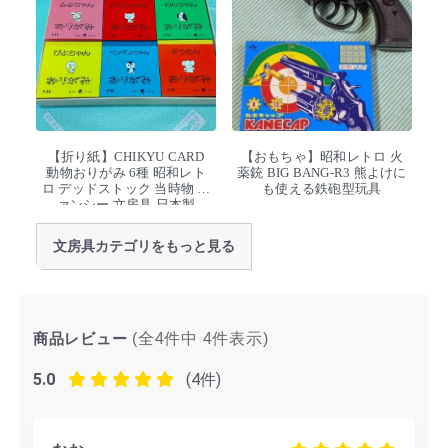
【折り紙】CHIKYU CARD
【おもちゃ】昭和レトロ 火
動物おりがみ 6種 昭和レト
薬銃 BIG BANG-R3 熊よけに
ロ デッドストック 当時物 フ
も使える鉄砲型玩具
ァンシー 文房具 日本製
文房具カテゴリをもっと見る
商品レビュー
(全4件中
4
件表示)
5.0
(4件)