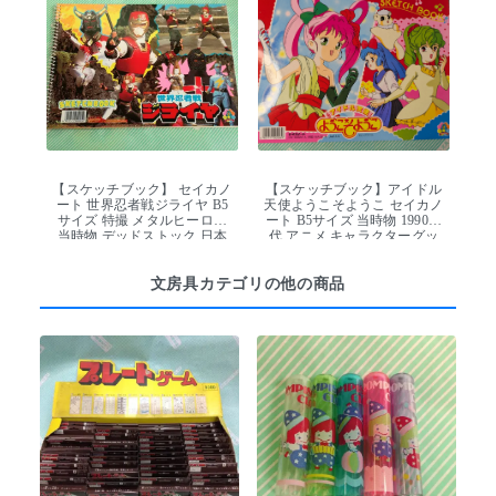
【スケッチブック】 セイカノ
【スケッチブック】アイドル
ート 世界忍者戦ジライヤ B5
天使ようこそようこ セイカノ
サイズ 特撮 メタルヒーロー
ート B5サイズ 当時物 1990年
当時物 デッドストック 日本
代 アニメ キャラクターグッ
製
ズ 日本製
文房具カテゴリの他の商品