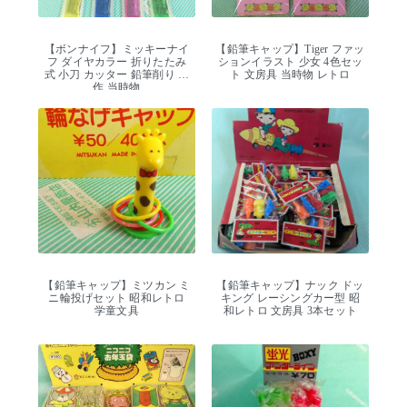
【ボンナイフ】ミッキーナイ
【鉛筆キャップ】Tiger ファッ
フ ダイヤカラー 折りたたみ
ションイラスト 少女 4色セッ
式 小刀 カッター 鉛筆削り 工
ト 文房具 当時物 レトロ
作 当時物
【鉛筆キャップ】ミツカン ミ
【鉛筆キャップ】ナック ドッ
ニ輪投げセット 昭和レトロ
キング レーシングカー型 昭
学童文具
和レトロ 文房具 3本セット