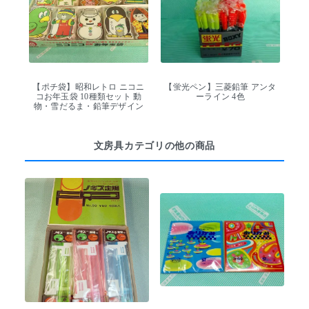
【ポチ袋】昭和レトロ ニコニ
【蛍光ペン】三菱鉛筆 アンタ
コお年玉袋 10種類セット 動
ーライン 4色
物・雪だるま・鉛筆デザイン
文房具カテゴリの他の商品