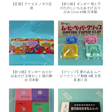
【定規】テーエヌ ノギス定
【折り紙】ギンポー 母と子
規
のたのしいちえあそび おり
がみ 12cm 40枚 日本製
【折り紙】ギンポー おりが
【クリップ】夢のある ムー
みあそび 立体セット 紙の舞
ビークリップ 動物 4種 文房
台 日本製
具 動く目