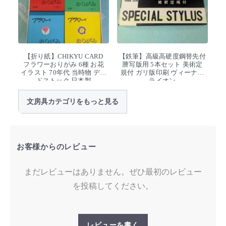
【折り紙】CHIKYU CARD
【鉄筆】高級高硬度鋼替先付
フラワーおりがみ 6種 お花
謄写版用 5本セット 美術定
イラスト 70年代 当時物 デッ
規付 ガリ版印刷 ヴィーナス
ドストック 日本製
ライオン
文房具カテゴリをもっと見る
お客様からのレビュー
まだレビューはありません。ぜひ最初のレビュー
を投稿してください。
レビューを書く