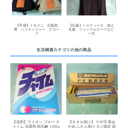
【手袋】トモクニ 忍風戦
【礼服】システィーヌ 婦人
隊 ハリケンジャー グロー
礼服 フォーマルスーツなど
ブ
一式
生活雑貨カテゴリの他の商品
【洗剤】ライオン ブルー チ
【タオル掛け】 ヤギ印 新あ
ャイム 洗濯用 粉石鹸 1300g
やめ ふきん掛け ネジ固定 鉄