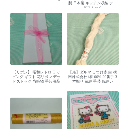
製 日本製 キッチン収納 デッ
ドストック
【リボン】 昭和レトロ ラッ
【糸】ダルマ しつけ糸 白 横
ピング ギフト 花リボン デッ
田株式会社 綿100% 20番手 3
ドストック 当時物 手芸用品
本撚り 裁縫 手芸 仮縫い