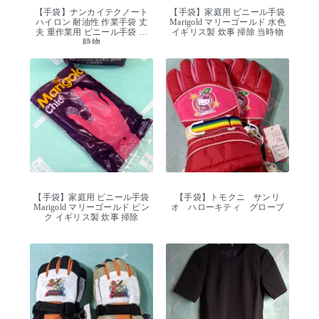
【手袋】ナンカイテクノート
【手袋】家庭用 ビニール手袋
ハイロン 耐油性 作業手袋 丈
Marigold マリーゴールド 水色
夫 重作業用 ビニール手袋 当
イギリス製 炊事 掃除 当時物
時物
【手袋】家庭用 ビニール手袋
【手袋】トモクニ サンリ
Marigold マリーゴールド ピン
オ ハローキティ グローブ
ク イギリス製 炊事 掃除