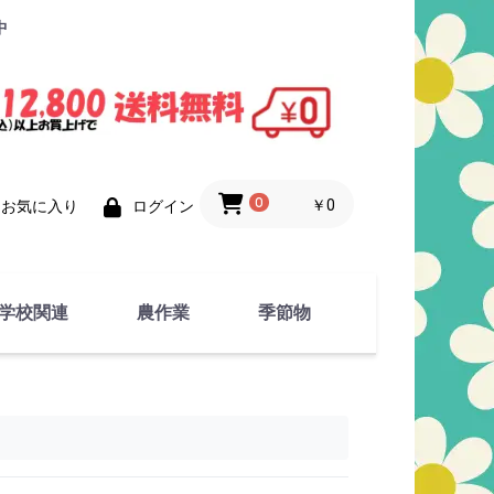
中
0
￥0
お気に入り
ログイン
学校関連
農作業
季節物
衣類
文具
運動用具
金属製品
竹・藁 製品
衣類品
春物
夏物
秋物
冬物