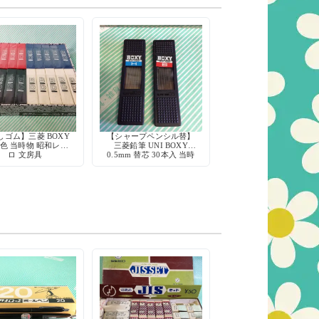
しゴム】三菱 BOXY
【シャープペンシル替】
 4色 当時物 昭和レト
三菱鉛筆 UNI BOXY
ロ 文房具
0.5mm 替芯 30本入 当時
物