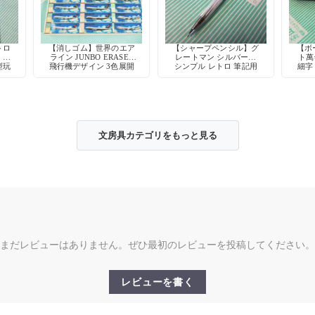
トロ
【消しゴム】世界のエア
【シャープペンシル】グ
【ボ
3 熊
ライン JUNBO ERASER
レートマン シルバー軸
ト萬
型玩
飛行機デザイン 3色展開
シンプル レトロ 筆記用
細字
具 デッドストック
文房具カテゴリをもっと見る
まだレビューはありません。ぜひ最初のレビューを投稿してください。
レビューを書く