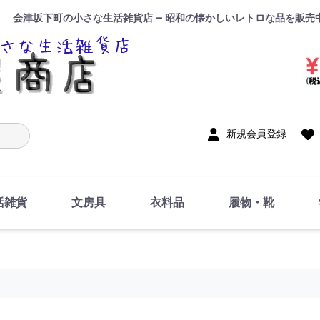
会津坂下町の小さな生活雑貨店 — 昭和の懐かしいレトロな品を販売
入力
新規会員登録
活雑貨
文房具
衣料品
履物・靴
インテリア
DIY・修理・自作
お風呂・トイレ
掃除・洗濯用具
裁縫
調理器具・料理関連
トイレットペーパー・
食器
筆記用具
事務用品
絵画・習字
テープ
玩具・おもちゃ
ノート
洋服
ジャージ・運動着
帽子
下着・手袋・靴下
鞄
アクセサリー・小物
ハンカチ・タオル類
化粧品
寝具
足袋
スリッパ
サンダル
シューズ
ちり紙・ティッシュ