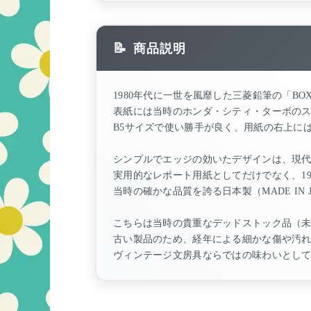
商品説明
1980年代に一世を風靡した三菱鉛筆の「BO
表紙には当時のホンダ・シティ・ターボの
B5サイズで使い勝手が良く、用紙の右上に
シンプルでエッジの効いたデザインは、現
実用的なレポート用紙としてだけでなく、1
当時の確かな品質を誇る日本製（MADE IN
こちらは当時の貴重なデッドストック品（
古い製品のため、経年による細かな傷や汚
ヴィンテージ文房具ならではの味わいとし