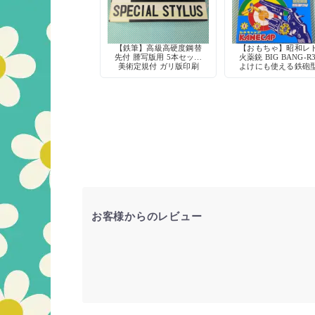
【鉄筆】高級高硬度鋼替
【おもちゃ】昭和レ
先付 謄写版用 5本セット
火薬銃 BIG BANG-R
美術定規付 ガリ版印刷
よけにも使える鉄砲
ヴィーナスライオン
具
お客様からのレビュー