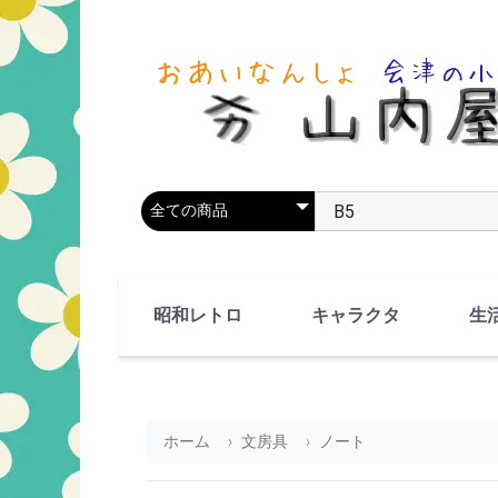
商品カテゴリを選択
商品名やキーワードを
昭和レトロ
キャラクタ
生
90's(平成2-11年)
80's(昭和55-64年)
70's(昭和45-54年)
60's(昭和35-44年)
50's(昭和25-34年)
40's(昭和15-24年)
30's(昭和5-14年)
漫画・アニメ
人物・動物
ホーム
文房具
ノート