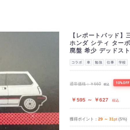
【レポートパッド】三菱鉛
ホンダ シティ ターボ
廃盤 希少 デッドス
コラボ
車
勉強
仕事
学校
10%OFF
通常価格：
￥660
税込
￥595 ～ ￥627
税込
29 ～ 31
pt
(5%)
獲得ポイント：