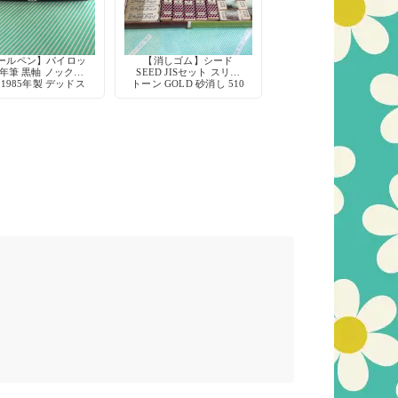
ールペン】パイロッ
【消しゴム】シード
年筆 黒軸 ノック式
SEED JISセット スリー
 1985年製 デッドス
トーン GOLD 砂消し 510
トック