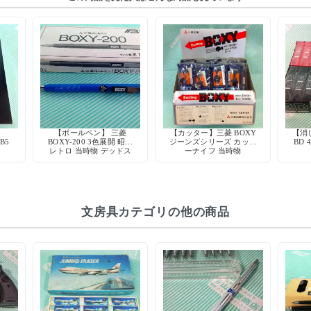
】
【ボールペン】 三菱
【カッター】三菱 BOXY
【消
B5
BOXY-200 3色展開 昭和
ジーンズシリーズ カッタ
BD
レトロ 当時物 デッドス
ーナイフ 当時物
トック 筆記具
文房具カテゴリの他の商品