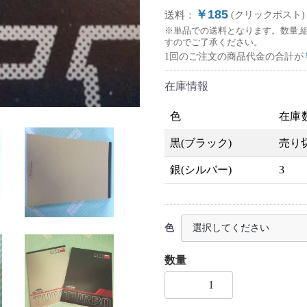
￥185
送料：
(クリックポスト)
※単品での送料となります。数量,
すのでご了承ください。
1回のご注文の商品代金の合計が
在庫情報
色
在庫
黒(ブラック)
売り
銀(シルバー)
3
色
数量