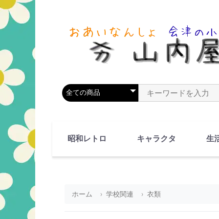
商品カテゴリを選択
商品名やキーワードを
昭和レトロ
キャラクタ
生
90's(平成2-11年)
80's(昭和55-64年)
70's(昭和45-54年)
60's(昭和35-44年)
50's(昭和25-34年)
40's(昭和15-24年)
30's(昭和5-14年)
漫画・アニメ
人物・動物
ホーム
学校関連
衣類