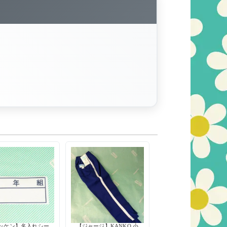
ッケン】名入れシー
【ジャージ】KANKO 小