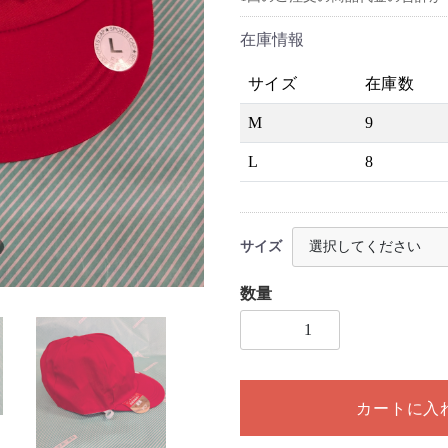
在庫情報
サイズ
在庫数
M
9
L
8
サイズ
数量
1個以上の数量を入力してく
カートに入