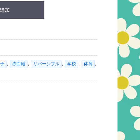
追加
,
,
,
,
,
子
赤白帽
リバーシブル
学校
体育