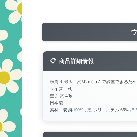
商品詳細情報
頭周り:最大 約60cm(ゴムで調整できるた
サイズ：M,L
重さ:約 40g
日本製
素材：表 綿100% , 裏 ポリエステル 65% 綿 