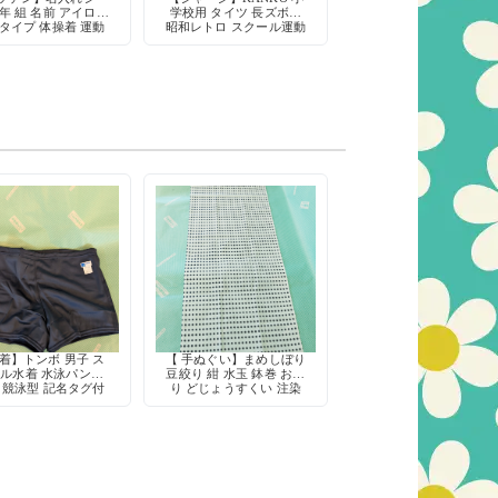
年 組 名前 アイロン
学校用 タイツ 長ズボン
タイプ 体操着 運動
昭和レトロ スクール運動
着 学校 用品
着
着】トンボ 男子 ス
【 手ぬぐい】まめしぼり
ル水着 水泳パンツ
豆絞り 紺 水玉 鉢巻 お祭
 競泳型 記名タグ付
り どじょうすくい 注染
き 定番
綿100% 日本製