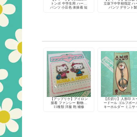
トンボ 中学生用 ハーフ
立坂下中学校指定 ハ
パンツ 小豆色 体操着 短
パンツ デサント
パン デッドストック 当
DESCENTE 体操着 
時物
制服 会津坂下町
【アップリケ】アイロン
【爪切り】人形印 ス
接着 ファンシー 動物柄
ードール ゴルフボー
11種類 洋服 鞄 補修
キーホルダー ミニサ
爪やすり付き デッド
ック 当時物