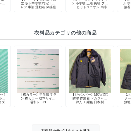
ーフ
立 坂下中学校 指定 Tシ
ン 小学校 上着 長袖 ブル
ル 学
製
ャツ 半袖 運動着 体操服
ー ヒットユニオン 南小
接着
学校
マーク付 ネームタグ付
当時物
衣料品カテゴリの他の商品
ーパ
【襟カラー】学生服 学ラ
【ジャンパー】MOWINT
【水
ル型
ン 襟カラー 標準サイズ
防寒 作業着 ドカジャン
クー
イズ
昭和レトロ
綿入り 紺色 日本製
無地
スト
衣料品カテゴリをもっと見る