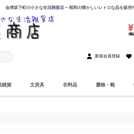
会津坂下町の小さな生活雑貨店 — 昭和の懐かしいレトロな品を販売
入力
新規会員登録
活雑貨
文房具
衣料品
履物・靴
インテリア
DIY・修理・自作
お風呂・トイレ
掃除・洗濯用具
裁縫
調理器具・料理関連
トイレットペーパー・
食器
筆記用具
事務用品
絵画・習字
テープ
玩具・おもちゃ
ノート
洋服
ジャージ・運動着
帽子
下着・手袋・靴下
鞄
アクセサリー・小物
ハンカチ・タオル類
化粧品
寝具
足袋
スリッパ
サンダル
シューズ
ちり紙・ティッシュ