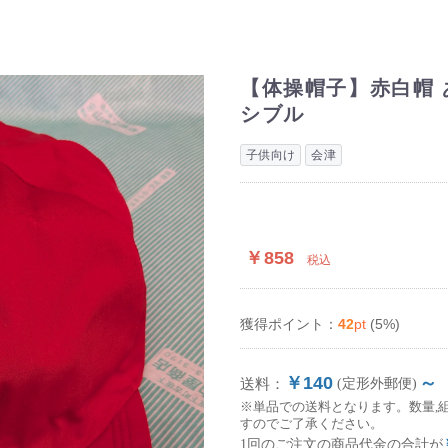
【体操帽子】赤白帽 
シブル
子供向け
会津
￥858
税込
42
pt
(5%)
獲得ポイント：
￥140
～
送料：
(定形外郵便)
※単品での送料となります。数量,
すのでご了承ください。
1回のご注文の商品代金の合計が