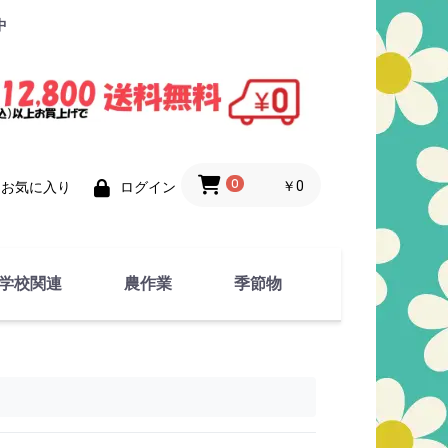
中
0
￥0
お気に入り
ログイン
学校関連
農作業
季節物
衣類
文具
運動用具
金属製品
竹・藁 製品
衣類品
春物
夏物
秋物
冬物