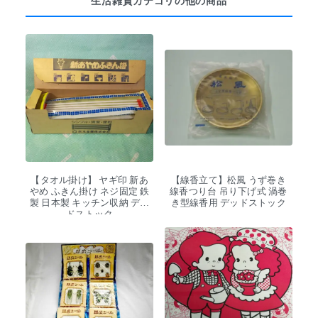
生活雑貨カテゴリの他の商品
【タオル掛け】 ヤギ印 新あ
【線香立て】松風 うず巻き
やめ ふきん掛け ネジ固定 鉄
線香つり台 吊り下げ式 渦巻
製 日本製 キッチン収納 デッ
き型線香用 デッドストック
ドストック