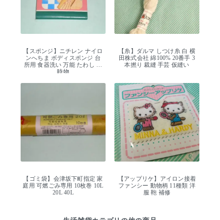
【スポンジ】ニチレン ナイロ
【糸】ダルマ しつけ糸 白 横
ンへちま ボディスポンジ 台
田株式会社 綿100% 20番手 3
所用 食器洗い 万能 たわし 当
本撚り 裁縫 手芸 仮縫い
時物
【ゴミ袋】会津坂下町指定 家
【アップリケ】アイロン接着
庭用 可燃ごみ専用 10枚巻 10L
ファンシー 動物柄 11種類 洋
20L 40L
服 鞄 補修