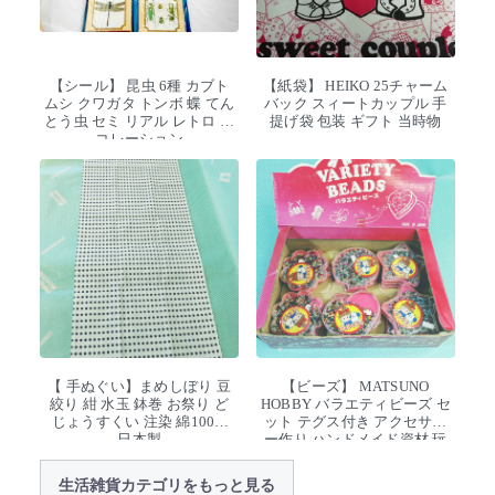
【シール】 昆虫 6種 カブト
【紙袋】 HEIKO 25チャーム
ムシ クワガタ トンボ 蝶 てん
バック スィートカップル 手
とう虫 セミ リアル レトロ デ
提げ袋 包装 ギフト 当時物
コレーション
【 手ぬぐい】まめしぼり 豆
【ビーズ】 MATSUNO
絞り 紺 水玉 鉢巻 お祭り ど
HOBBY バラエティビーズ セ
じょうすくい 注染 綿100%
ット テグス付き アクセサリ
日本製
ー作り ハンドメイド資材 玩
具 デッドストック
生活雑貨カテゴリをもっと見る