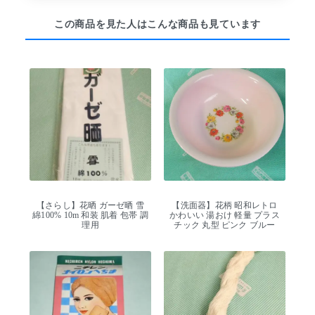
この商品を見た人はこんな商品も見ています
【さらし】花晒 ガーゼ晒 雪
【洗面器】花柄 昭和レトロ
綿100% 10m 和装 肌着 包帯 調
かわいい 湯おけ 軽量 プラス
理用
チック 丸型 ピンク ブルー