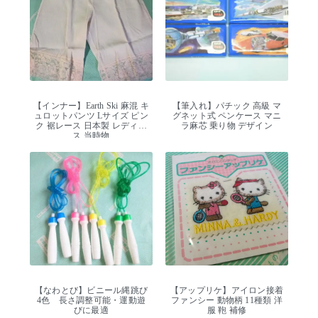
【インナー】Earth Ski 麻混 キ
【筆入れ】パチック 高級 マ
ュロットパンツ Lサイズ ピン
グネット式 ペンケース マニ
ク 裾レース 日本製 レディー
ラ麻芯 乗り物 デザイン
ス 当時物
【なわとび】ビニール縄跳び
【アップリケ】アイロン接着
4色 長さ調整可能・運動遊
ファンシー 動物柄 11種類 洋
びに最適
服 鞄 補修