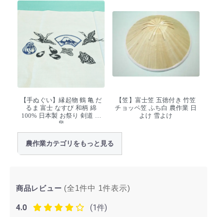
【手ぬぐい】縁起物 鶴 亀 だ
【笠】富士笠 五徳付き 竹笠
るま 富士 なすび 和柄 綿
チョッペ笠 ふち白 農作業 日
100% 日本製 お祭り 剣道 温
よけ 雪よけ
泉
農作業カテゴリをもっと見る
商品レビュー
(全1件中
1
件表示)
4.0
(1件)