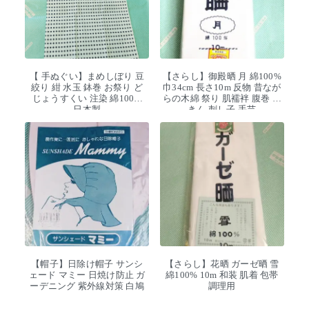
【 手ぬぐい】まめしぼり 豆
【さらし】御殿晒 月 綿100%
絞り 紺 水玉 鉢巻 お祭り ど
巾34cm 長さ10m 反物 昔なが
じょうすくい 注染 綿100%
らの木綿 祭り 肌襦袢 腹巻 ふ
日本製
きん 刺し子 手芸
【帽子】日除け帽子 サンシ
【さらし】花晒 ガーゼ晒 雪
ェード マミー 日焼け防止 ガ
綿100% 10m 和装 肌着 包帯
ーデニング 紫外線対策 白鳩
調理用