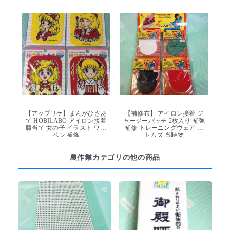
【アップリケ】まんがひざあ
【補修布】 アイロン接着 ジ
て HOBILABO アイロン接着
ャージーパッチ 2枚入り 補強
膝当て 女の子 イラスト ワッ
補修 トレーニングウェア ニ
ペン 補修
トムズ 当時物
農作業カテゴリの他の商品