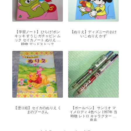
【学習ノート】 ひらけ!ポン
【ぬりえ】ディズニーのおけ
キッキ すうじ ガチャピン ム
いこぬりえ かず
ック セイカノート ぬりえ 当
時物 デッドストック
【塗り絵】セイカのぬりえ く
【ボールペン】 サンリオ マ
まのプーさん
イメロディ 4色ペン 1997年 当
時物 レトロ キャラクター 文
房具