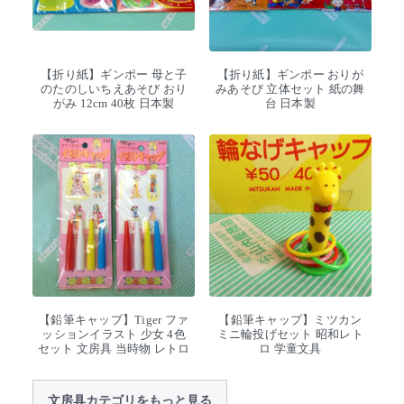
【折り紙】ギンポー 母と子
【折り紙】ギンポー おりが
のたのしいちえあそび おり
みあそび 立体セット 紙の舞
がみ 12cm 40枚 日本製
台 日本製
【鉛筆キャップ】Tiger ファ
【鉛筆キャップ】ミツカン
ッションイラスト 少女 4色
ミニ輪投げセット 昭和レト
セット 文房具 当時物 レトロ
ロ 学童文具
文房具カテゴリをもっと見る