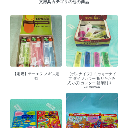
文房具カテゴリの他の商品
【定規】テーエヌ ノギス定
【ボンナイフ】ミッキーナイ
規
フ ダイヤカラー 折りたたみ
式 小刀 カッター 鉛筆削り 工
作 当時物