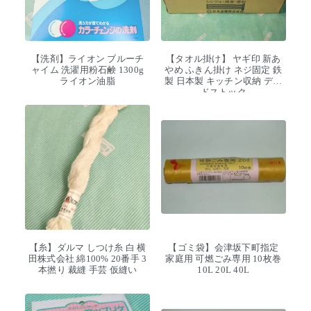
【洗剤】ライオン ブルーチ
【タオル掛け】 ヤギ印 新あ
ャイム 洗濯用粉石鹸 1300g
やめ ふきん掛け ネジ固定 鉄
ライオン油脂
製 日本製 キッチン収納 デッ
ドストック
【糸】ダルマ しつけ糸 白 横
【ゴミ袋】会津坂下町指定
田株式会社 綿100% 20番手 3
家庭用 可燃ごみ専用 10枚巻
本撚り 裁縫 手芸 仮縫い
10L 20L 40L