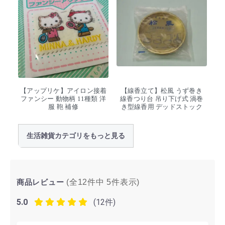
【アップリケ】アイロン接着
【線香立て】松風 うず巻き
ファンシー 動物柄 11種類 洋
線香つり台 吊り下げ式 渦巻
服 鞄 補修
き型線香用 デッドストック
生活雑貨カテゴリをもっと見る
商品レビュー
(全12件中
5
件表示)
5.0
(12件)