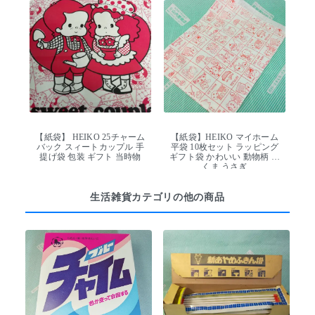
【紙袋】 HEIKO 25チャーム
【紙袋】HEIKO マイホーム
バック スィートカップル 手
平袋 10枚セット ラッピング
提げ袋 包装 ギフト 当時物
ギフト袋 かわいい 動物柄 猫
くま うさぎ
生活雑貨カテゴリの他の商品