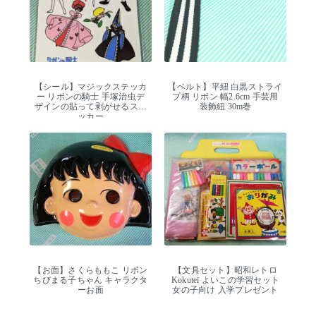
【シール】マジックステッカ
【ベルト】平紐 白黒ストライ
ー リボンの騎士 手塚治虫デ
プ柄 リボン 幅2.6cm 手芸用
ザインの貼って剥がせるステ
装飾紐 30m巻
ッカー
【お面】さくらももこ リボン
【文具セット】昭和レトロ
ちびまる子ちゃん キャラクタ
Kokutei よいこの学習セット
ーお面
女の子向け 入学プレゼント