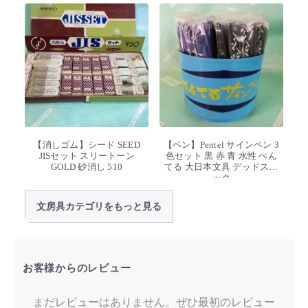
【消しゴム】シード SEED
【ペン】Pentel サインペン 3
JISセット スリートーン
色セット 黒 赤 青 水性 ぺん
GOLD 砂消し 510
てる 大日本文具 デッドスト
ック
文房具カテゴリをもっと見る
お客様からのレビュー
まだレビューはありません。ぜひ最初のレビュー