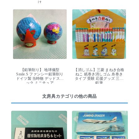
け
【鉛筆削り】 地球儀型
【消しゴム】三菱 まねき合格
Smile.S ファンシー鉛筆削り
ねこ 紙巻き消しゴム 糸巻き
ドイツ製 当時物 デッドスト
タイプ 受験 応援グッズ 三菱
ック ミニチュア
鉛筆
文房具カテゴリの他の商品