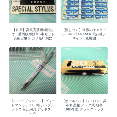
【鉄筆】高級高硬度鋼替先
【消しゴム】世界のエアライ
付 謄写版用鉄筆5本セット
ン JUNBO ERASER 飛行機デ
美術定規付 ガリ版印刷に
ザイン 3色展開
【シャープペンシル】グレー
【ボールペン】パイロット萬
トマン シルバー軸 シンプル
年筆 黒軸 ノック式 細字
レトロ 筆記用具 デッドスト
1985年製 デッドストック
ック