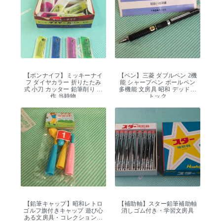
【ボンナイフ】ミッキーナイ
【ペン】三菱 ダブルペン 2機
フ ダイヤカラー 折りたたみ
能 シャープペン ボールペン
式 小刀 カッター 鉛筆削り 工
多機能 文房具 昭和 デッドス
作 当時物
トック
【鉛筆キャップ】昭和レトロ
【補助軸】スター鉛筆補助軸
ゴルフ旗付きキャップ 遊び心
消しゴム付き・学習文房具
ある文房具・コレクション向