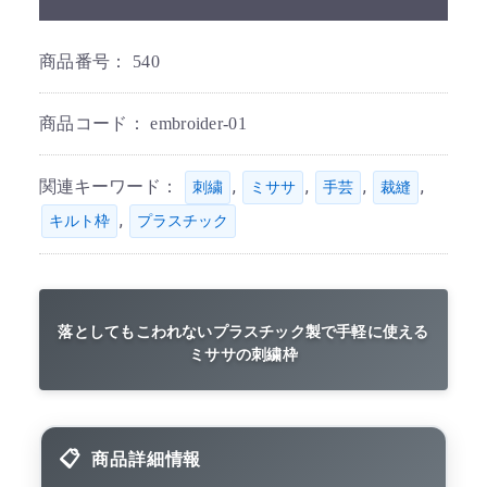
商品番号：
540
商品コード：
embroider-01
関連キーワード：
,
,
,
,
刺繍
ミササ
手芸
裁縫
,
キルト枠
プラスチック
落としてもこわれないプラスチック製で手軽に使える
ミササの刺繍枠
商品詳細情報