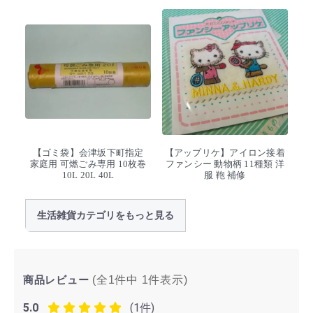
【ゴミ袋】会津坂下町指定
【アップリケ】アイロン接着
家庭用 可燃ごみ専用 10枚巻
ファンシー 動物柄 11種類 洋
10L 20L 40L
服 鞄 補修
生活雑貨カテゴリをもっと見る
商品レビュー
(全1件中
1
件表示)
5.0
(1件)