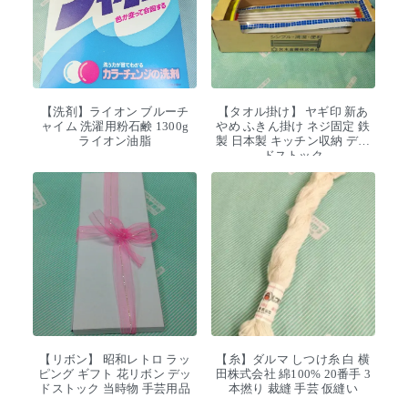
【洗剤】ライオン ブルーチ
【タオル掛け】 ヤギ印 新あ
ャイム 洗濯用粉石鹸 1300g
やめ ふきん掛け ネジ固定 鉄
ライオン油脂
製 日本製 キッチン収納 デッ
ドストック
【リボン】 昭和レトロ ラッ
【糸】ダルマ しつけ糸 白 横
ピング ギフト 花リボン デッ
田株式会社 綿100% 20番手 3
ドストック 当時物 手芸用品
本撚り 裁縫 手芸 仮縫い