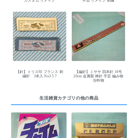
カスタム リメイク
手芸 リメイク 刺繍
【針】トリス印 フランス 刺
【編針】ミササ 四本針 16号
繍針 3本入 No3 5 7
20cm 金属製 棒針 手芸 編み物
当時物
生活雑貨カテゴリの他の商品