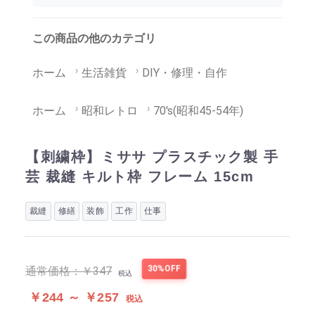
この商品の他のカテゴリ
ホーム
生活雑貨
DIY・修理・自作
ホーム
昭和レトロ
70's(昭和45-54年)
【刺繍枠】ミササ プラスチック製 手
芸 裁縫 キルト枠 フレーム 15cm
裁縫
修繕
装飾
工作
仕事
30%OFF
通常価格：
￥347
税込
￥244 ～ ￥257
税込